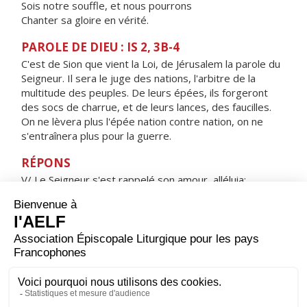
Sois notre souffle, et nous pourrons
Chanter sa gloire en vérité.
PAROLE DE DIEU : IS 2, 3B-4
C'est de Sion que vient la Loi, de Jérusalem la parole du
Seigneur. Il sera le juge des nations, l'arbitre de la
multitude des peuples. De leurs épées, ils forgeront
des socs de charrue, et de leurs lances, des faucilles.
On ne lèvera plus l'épée nation contre nation, on ne
s'entraînera plus pour la guerre.
RÉPONS
V/ Le Seigneur s'est rappelé son amour, alléluia;
sa fidélité en faveur d'Israël, alléluia.
ORAISON
Seigneur, tu as voulu que ton Fils naisse de la Vierge
bénie, afin que son humanité ne soit pas soumise à la
condamnation de notre race ; accorde-nous d’échapper
à l’engrenage du péché puisque le Christ nous donne
part à la nouvelle création. Lui qui règne.