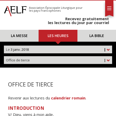
L'AELF
S'abonner
Association Épiscopale Liturgique
pour
les pays Francophones
Calendrier
Recevez gratuitement
Contact
les lectures du jour par courriel
LA MESSE
LES HEURES
LA BIBLE
Le
3 janv. 2018
|
Office de tierce
|
OFFICE DE TIERCE
Revenir aux lectures du
calendrier romain
.
INTRODUCTION
V/ Dieu, viens à mon aide,