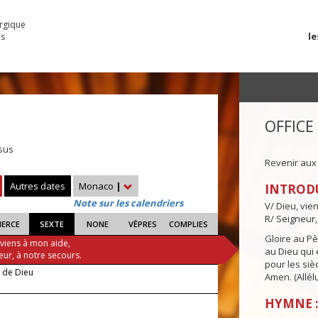
urgique
le
es
OFFICE
sus
Revenir aux
Autres dates
Monaco
|
INTROD
Note sur les calendriers
V/ Dieu, vie
R/ Seigneur,
IERCE
SEXTE
NONE
VÊPRES
COMPLIES
Gloire au Pèr
 viens à mon aide,
au Dieu qui e
eur, à notre secours.
pour les siè
e de Dieu
Amen. (Allélu
HYMNE :