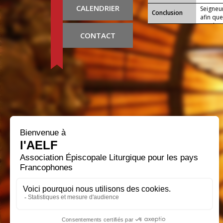
CALENDRIER
Seigneur
Conclusion
afin qu
condamn
l’engre
CONTACT
nouvelle