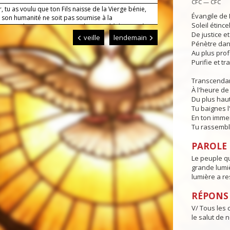
CFC — CFC
, tu as voulu que ton Fils naisse de la Vierge bénie,
Évangile de 
e son humanité ne soit pas soumise à la
Soleil étince
ation de notre race ; accorde-nous d’échapper à
De justice e
nage du péché puisque le Christ nous donne part à la
veille
lendemain
Pénètre dans
 création. Lui qui règne.
Au plus pro
Purifie et t
Transcendan
À l'heure de 
Du plus haut
Tu baignes l
En ton imme
Tu rassembl
PAROLE D
Le peuple qu
grande lumiè
lumière a re
RÉPONS
V/ Tous les c
le salut de n