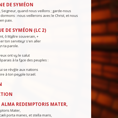
NE DE SYMÉON
 Seigneur, quand nous veillons ; garde-nous
ormons : nous veillerons avec le Christ, et nous
en paix.
E DE SYMÉON (LC 2)
t, ô M
a
ître souverain, +
ser ton servite
u
r s'en aller
o
n ta parole.
eux ont v
u
le salut
parais à la f
a
ce des peuples :
ui se rév
è
le aux nations
ire à ton pe
u
ple Israël.
N
CTION
 ALMA REDEMPTORIS MATER,
toris Mater,
æli porta manes, et stella maris,