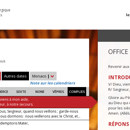
urgique
le
es
OFFICE
sus
Revenir aux
Autres dates
Monaco
|
INTROD
Note sur les calendriers
V/ Dieu, vie
R/ Seigneur,
IERCE
SEXTE
NONE
VÊPRES
COMPLIES
Gloire au Pèr
 viens à mon aide,
au Dieu qui e
eur, à notre secours.
pour les siè
ous, Seigneur, quand nous veillons ; garde-nous
Amen. (Allélu
us dormons : nous veillerons avec le Christ, et...
demptoris Mater,
RÉPONS