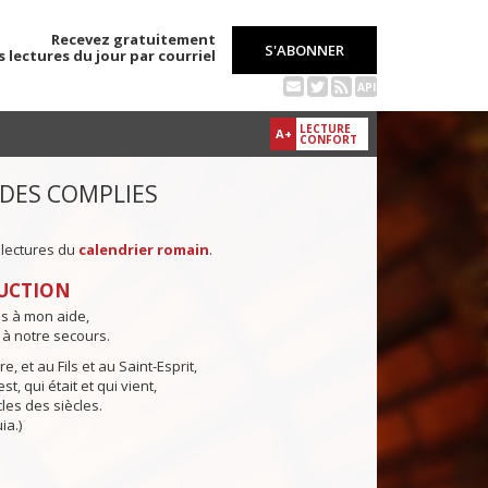
Recevez gratuitement
S'ABONNER
s lectures du jour par courriel
API
LECTURE
A+
CONFORT
 DES COMPLIES
 lectures du
calendrier romain
.
UCTION
ns à mon aide,
 à notre secours.
e, et au Fils et au Saint-Esprit,
st, qui était et qui vient,
cles des siècles.
ia.)