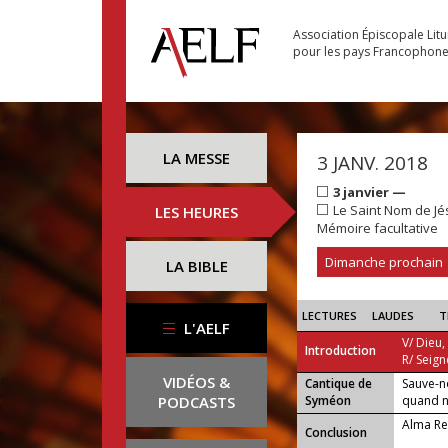
Association Épiscopale Lit
pour les pays Francophon
LA MESSE
3 JANV. 2018
3 janvier —
Le Saint Nom de Jé
LES HEURES
Mémoire facultative
Dimanche prochain
LA BIBLE
LECTURES
LAUDES
T
L'AELF
V/ Dieu,
Introduction
R/ Seign
VIDÉOS &
Cantique de
Sauve-n
...
PODCASTS
Syméon
quand no
Alma Re
Conclusion