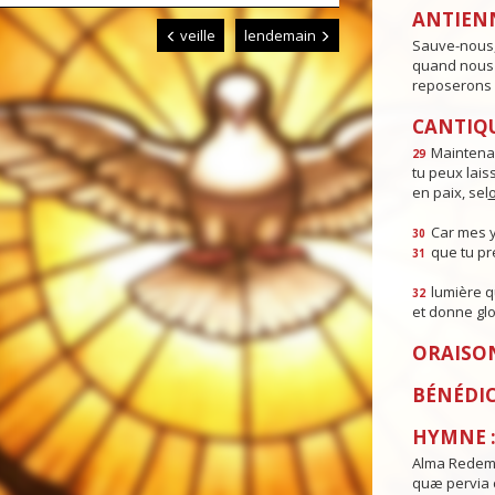
ANTIEN
veille
lendemain
Sauve-nous,
quand nous d
reposerons 
CANTIQU
Maintenan
29
tu peux lais
en paix, sel
Car mes y
30
que tu pré
31
lumière q
32
et donne glo
ORAISO
BÉNÉDI
HYMNE :
Alma Redemp
quæ pervia c