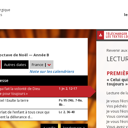
urgique
le
es
TÉLÉCHARGER
LES TEXTES (.
Revenir aux
'octave de Noël — Année B
LECTUR
Autres dates
France
|
Note sur les calendriers
PREMIÈR
« Celui qu
esse
toujours » 
qui fait la volonté de Dieu
1 Jn 2, 12-17
Lecture de l
 pour toujours »
iel ! Exulte la terre
Ps 95 (96), 7-8a,
Je vous l’écr
8b...
Vos péchés 
Je vous l’écr
arlait de l’enfant à tous ceux qui
Lc 2, 36-40
Vous connai
ent la délivrance d...
Je vous l’écr
Vous avez v