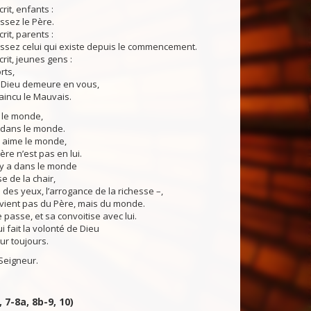
crit, enfants :
ssez le Père.
crit, parents :
ssez celui qui existe depuis le commencement.
écrit, jeunes gens :
rts,
e Dieu demeure en vous,
aincu le Mauvais.
 le monde,
t dans le monde.
n aime le monde,
ère n’est pas en lui.
l y a dans le monde
se de la chair,
e des yeux, l’arrogance de la richesse –,
 vient pas du Père, mais du monde.
 passe, et sa convoitise avec lui.
i fait la volonté de Dieu
r toujours.
Seigneur.
, 7-8a, 8b-9, 10)