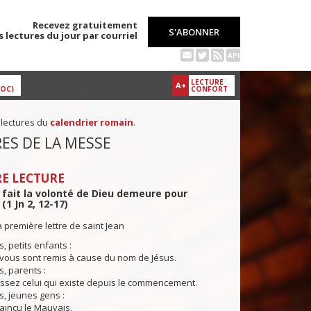
Recevez gratuitement
S'ABONNER
s lectures du jour par courriel
API
LECTURE
A+
DOC)
CONFORT
 lectures du
calendrier romain
.
ES DE LA MESSE
E LECTURE
i fait la volonté de Dieu demeure pour
(1 Jn 2, 12-17)
a première lettre de saint Jean
is, petits enfants :
vous sont remis à cause du nom de Jésus.
is, parents :
ssez celui qui existe depuis le commencement.
is, jeunes gens :
aincu le Mauvais.