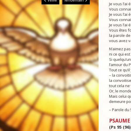
veille
lendemain
Je vous l’ai é
Vous connai
Je vous l’ai é
Vous connai
Je vous l’ai 
Vous êtes fo
la parole d
vous avez v
N’aimez pas
ni ce qui es
Si quelqu’u
l’amour du P
Tout ce qu’i
– la convoiti
la convoitis
tout cela ne
Or, le monde
Mais celui qu
demeure pou
– Parole du 
PSAUME
(Ps 95 (96)