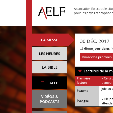
Association Épiscopale Lit
pour les pays Francophon
LA MESSE
30 DÉC. 2017
6ème jour dans l
LES HEURES
Dimanche prochain
LA BIBLE
Lectures de la m
Première
« Celui 
L'AELF
lecture
demeure
Joie au c
Psaume
VIDÉOS &
« Elle p
PODCASTS
Évangile
attendai