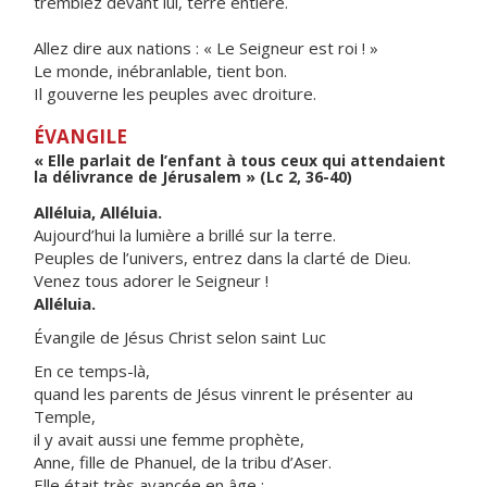
tremblez devant lui, terre entière.
Allez dire aux nations : « Le Seigneur est roi ! »
Le monde, inébranlable, tient bon.
Il gouverne les peuples avec droiture.
ÉVANGILE
« Elle parlait de l’enfant à tous ceux qui attendaient
la délivrance de Jérusalem » (Lc 2, 36-40)
Alléluia, Alléluia.
Aujourd’hui la lumière a brillé sur la terre.
Peuples de l’univers, entrez dans la clarté de Dieu.
Venez tous adorer le Seigneur !
Alléluia.
Évangile de Jésus Christ selon saint Luc
En ce temps-là,
quand les parents de Jésus vinrent le présenter au
Temple,
il y avait aussi une femme prophète,
Anne, fille de Phanuel, de la tribu d’Aser.
Elle était très avancée en âge ;