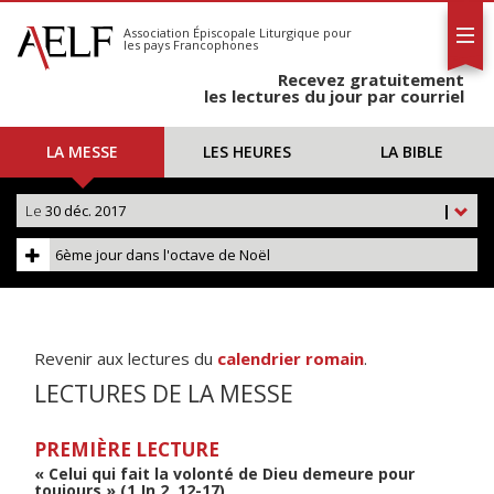
L'AELF
S'abonner
Association Épiscopale Liturgique
pour
les pays Francophones
Calendrier
Recevez gratuitement
Contact
les lectures du jour par courriel
LA MESSE
LES HEURES
LA BIBLE
Le
30 déc. 2017
|
6ème jour dans l'octave de Noël
Revenir aux lectures du
calendrier romain
.
LECTURES DE LA MESSE
PREMIÈRE LECTURE
« Celui qui fait la volonté de Dieu demeure pour
toujours » (1 Jn 2, 12-17)