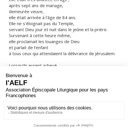
après sept ans de mariage,
demeurée veuve,
elle était arrivée à l’âge de 84 ans.
Elle ne s’éloignait pas du Temple,
servant Dieu jour et nuit dans le jeûne et la prière.
Survenant à cette heure même,
elle proclamait les louanges de Dieu
et parlait de l’enfant
à tous ceux qui attendaient la délivrance de Jérusalem.
Lorsqu’ils eurent achevé
tout ce que prescrivait la loi du Seigneur,
ils retournèrent en Galilée, dans leur ville de Nazareth.
L’enfant, lui, grandissait et se fortifiait,
rempli de sagesse,
et la grâce de Dieu était sur lui.
– Acclamons la Parole de Dieu.