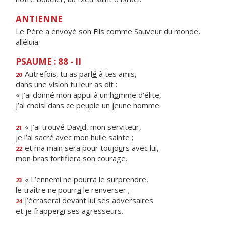
ANTIENNE
Le Père a envoyé son Fils comme Sauveur du monde,
alléluia.
PSAUME : 88 - II
Autrefois, tu as parl
é
à tes amis,
20
dans une visi
o
n tu leur as dit :
« J’ai donné mon appui à un h
o
mme d’élite,
j’ai choisi dans ce pe
u
ple un jeune homme.
« J’ai trouvé Dav
i
d, mon serviteur,
21
je l’ai sacré avec mon hu
i
le sainte ;
et ma main sera pour toujo
u
rs avec lui,
22
mon bras fortifier
a
son courage.
« L’ennemi ne pourr
a
le surprendre,
23
le traître ne pourr
a
le renverser ;
j’écraserai devant lu
i
ses adversaires
24
et je frapper
a
i ses agresseurs.