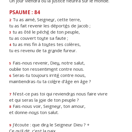
Un jour viendra où la justice fleurira sur le monde.
PSAUME : 84
Tu as aimé, Seigne
u
r, cette terre,
2
tu as fait revenir les déport
é
s de Jacob ;
tu as ôté le péch
é
de ton peuple,
3
tu as couvert to
u
te sa faute ;
tu as mis fin à to
u
tes tes colères,
4
tu es revenu de ta gr
a
nde fureur.
Fais-nous revenir, Die
u
, notre salut,
5
oublie ton ressentim
e
nt contre nous.
Seras-tu toujours irrit
é
contre nous,
6
maintiendras-tu ta col
è
re d’âge en âge ?
N’est-ce pas toi qui reviendr
a
s nous faire vivre
7
et qui seras la j
o
ie de ton peuple ?
Fais-nous voir, Seigne
u
r, ton amour,
8
et donne-no
u
s ton salut.
J’écoute : que dir
a
le Seigneur Dieu ? +
9
Ce qu’il dit, c’est la paix