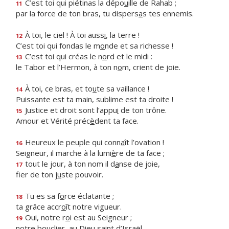
C’est toi qui piétinas la dépo
u
ille de Rahab ;
11
par la force de ton bras, tu dispers
a
s tes ennemis.
À toi, le ciel ! À toi auss
i
, la terre !
12
C’est toi qui fondas le m
o
nde et sa richesse !
C’est toi qui créas le n
o
rd et le midi :
13
le Tabor et l’Hermon, à ton n
o
m, crient de joie.
À toi, ce bras, et to
u
te sa vaillance !
14
Puissante est ta main, subl
i
me est ta droite !
Justice et droit sont l’appu
i
de ton trône.
15
Amour et Vérité préc
è
dent ta face.
Heureux le peuple qui conn
a
ît l’ovation !
16
Seigneur, il marche à la lumi
è
re de ta face ;
tout le jour, à ton nom il d
a
nse de joie,
17
fier de ton j
u
ste pouvoir.
Tu es sa f
o
rce éclatante ;
18
ta grâce accr
o
ît notre vigueur.
Oui, notre r
o
i est au Seigneur ;
19
notre bouclier, au Dieu s
a
int d’Israël.