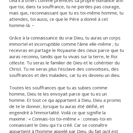
cela il a offert comme prémices sa propre humanité afin
que toi, dans ta souffrance, tu ne perdes pas courage,
mais que, reconnaissant que tu es toi-même homme, tu
attendes, toi aussi, ce que le Père a donné à cet
homme-là. ~
Grâce à la connaissance du vrai Dieu, tu auras un corps
immortel et incorruptible comme l’âme elle-même ; tu
recevras en partage le Royaume des cieux parce que tu
auras reconnu, tandis que tu vivais sur la terre, le Roi
céleste. Tu seras le familier de Dieu et le cohéritier du
Christ. Tu ne seras plus l’esclave des convoitises, des
souffrances et des maladies, car tu es devenu un dieu.
Toutes les souffrances que tu as subies comme
homme, Dieu te les envoyait parce que tu es un
homme. Et tout ce qui appartient à Dieu, Dieu a promis
de te le donner, lorsque tu auras été déifié, et
engendré à l’immortalité. Voilà ce que signifie la
maxime : « Connais-toi toi-même » : connais-toi en
connaissant le Dieu qui t’a créé. Car se connaître
appartient à l’homme appelé par Dieu, du fait qu’il est