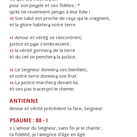
pour son pe
u
ple et ses fidèles ; *
qu’ils ne reviennent jam
a
is à leur folie !
Son salut est proche de ce
u
x qui le craignent,
10
et la gloire habiter
a
notre terre.
Amour et vérit
é
se rencontrent,
11
justice et p
a
ix s’embrassent ;
la vérité germer
a
de la terre
12
et du ciel se pencher
a
la justice.
Le Seigneur donner
a
ses bienfaits,
13
et notre terre donner
a
son fruit.
La justice marcher
a
devant lui,
14
et ses pas tracer
o
nt le chemin.
ANTIENNE
Amour et vérité précèdent ta face, Seigneur.
PSAUME : 88 - I
L’amour du Seigneur, sans f
n je le chante ;
2
ta fidélité, je l’ann
o
nce d’âge en âge.