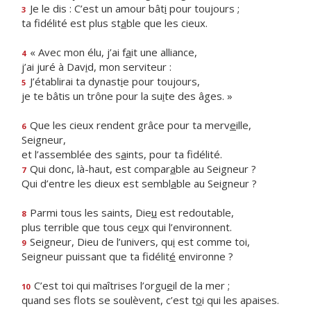
Je le dis : C’est un amour bât
i
pour toujours ;
3
ta fidélité est plus st
a
ble que les cieux.
« Avec mon élu, j’ai f
a
it une alliance,
4
j’ai juré à Dav
i
d, mon serviteur :
J’établirai ta dynast
i
e pour toujours,
5
je te bâtis un trône pour la su
i
te des âges. »
Que les cieux rendent grâce pour ta merv
e
ille,
6
Seigneur,
et l’assemblée des s
a
ints, pour ta fidélité.
Qui donc, là-haut, est compar
a
ble au Seigneur ?
7
Qui d’entre les dieux est sembl
a
ble au Seigneur ?
Parmi tous les saints, Die
u
est redoutable,
8
plus terrible que tous ce
u
x qui l’environnent.
Seigneur, Dieu de l’univers, qu
i
est comme toi,
9
Seigneur puissant que ta fidélit
é
environne ?
C’est toi qui maîtrises l’orgu
e
il de la mer ;
10
quand ses flots se soulèvent, c’est t
o
i qui les apaises.