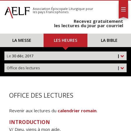
L'AELF
S'abonner
Association Épiscopale Liturgique
pour
les pays Francophones
Calendrier
Recevez gratuitement
Contact
les lectures du jour par courriel
LA MESSE
LES HEURES
LA BIBLE
Le
30 déc. 2017
|
Office des lectures
|
OFFICE DES LECTURES
Revenir aux lectures du
calendrier romain
.
INTRODUCTION
V/ Dieu, viens à mon aide,