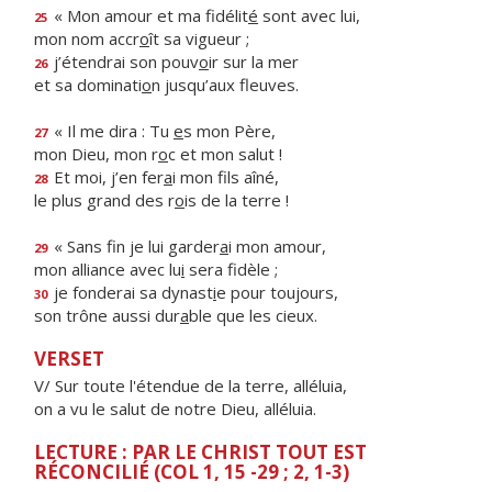
« Mon amour et ma fidélit
é
sont avec lui,
25
mon nom accr
o
ît sa vigueur ;
j’étendrai son pouv
o
ir sur la mer
26
et sa dominati
o
n jusqu’aux fleuves.
« Il me dira : Tu
e
s mon Père,
27
mon Dieu, mon r
o
c et mon salut !
Et moi, j’en fer
a
i mon fils aîné,
28
le plus grand des r
o
is de la terre !
« Sans fin je lui garder
a
i mon amour,
29
mon alliance avec lu
i
sera fidèle ;
je fonderai sa dynast
i
e pour toujours,
30
son trône aussi dur
a
ble que les cieux.
VERSET
V/ Sur toute l'étendue de la terre, alléluia,
on a vu le salut de notre Dieu, alléluia.
LECTURE : PAR LE CHRIST TOUT EST
RÉCONCILIÉ (COL 1, 15 -29 ; 2, 1-3)