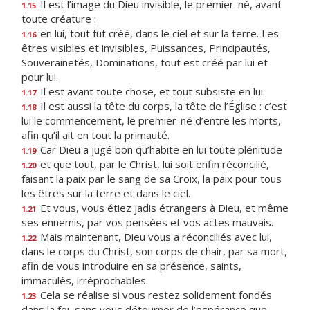
Il est l’image du Dieu invisible, le premier-né, avant
1.15
toute créature :
en lui, tout fut créé, dans le ciel et sur la terre. Les
1.16
êtres visibles et invisibles, Puissances, Principautés,
Souverainetés, Dominations, tout est créé par lui et
pour lui.
Il est avant toute chose, et tout subsiste en lui.
1.17
Il est aussi la tête du corps, la tête de l’Église : c’est
1.18
lui le commencement, le premier-né d’entre les morts,
afin qu’il ait en tout la primauté.
Car Dieu a jugé bon qu’habite en lui toute plénitude
1.19
et que tout, par le Christ, lui soit enfin réconcilié,
1.20
faisant la paix par le sang de sa Croix, la paix pour tous
les êtres sur la terre et dans le ciel.
Et vous, vous étiez jadis étrangers à Dieu, et même
1.21
ses ennemis, par vos pensées et vos actes mauvais.
Mais maintenant, Dieu vous a réconciliés avec lui,
1.22
dans le corps du Christ, son corps de chair, par sa mort,
afin de vous introduire en sa présence, saints,
immaculés, irréprochables.
Cela se réalise si vous restez solidement fondés
1.23
dans la foi, sans vous détourner de l’espérance que