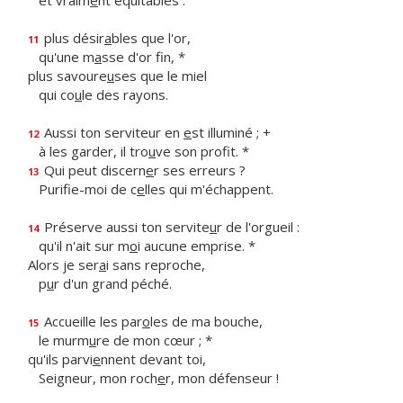
et vraim
e
nt équitables :
plus désir
a
bles que l'or,
11
qu'une m
a
sse d'or fin, *
plus savoure
u
ses que le miel
qui co
u
le des rayons.
Aussi ton serviteur en
e
st illuminé ; +
12
à les garder, il tro
u
ve son profit. *
Qui peut discern
e
r ses erreurs ?
13
Purifie-moi de c
e
lles qui m'échappent.
Préserve aussi ton servite
u
r de l'orgueil :
14
qu'il n'ait sur m
o
i aucune emprise. *
Alors je ser
a
i sans reproche,
p
u
r d'un grand péché.
Accueille les par
o
les de ma bouche,
15
le murm
u
re de mon cœur ; *
qu'ils parvi
e
nnent devant toi,
Seigneur, mon roch
e
r, mon défenseur !