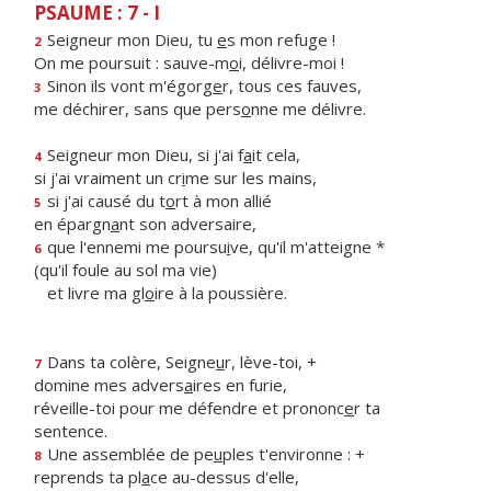
PSAUME : 7 - I
Seigneur mon Dieu, tu
e
s mon refuge !
2
On me poursuit : sauve-m
o
i, délivre-moi !
Sinon ils vont m'égorg
e
r, tous ces fauves,
3
me déchirer, sans que pers
o
nne me délivre.
Seigneur mon Dieu, si j'ai f
a
it cela,
4
si j'ai vraiment un cr
i
me sur les mains,
si j'ai causé du t
o
rt à mon allié
5
en épargn
a
nt son adversaire,
que l'ennemi me poursu
i
ve, qu'il m'atteigne *
6
(qu'il foule au sol ma vie)
et livre ma gl
o
ire à la poussière.
Dans ta colère, Seigne
u
r, lève-toi, +
7
domine mes advers
a
ires en furie,
réveille-toi pour me défendre et prononc
e
r ta
sentence.
Une assemblée de pe
u
ples t'environne : +
8
reprends ta pl
a
ce au-dessus d'elle,