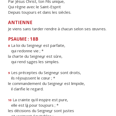
Par Jésus Christ, ton Fils unique,
Qui règne avec le Saint-Esprit
Depuis toujours et dans les siècles.
ANTIENNE
Je viens sans tarder rendre à chacun selon ses œuvres.
PSAUME : 18B
La loi du Seigne
u
r est parfaite,
8
qui redonne vie ; *
la charte du Seigne
u
r est sûre,
qui rend s
a
ges les simples.
Les préceptes du Seigne
u
r sont droits,
9
ils réjou
i
ssent le cœur ; *
le commandement du Seigne
u
r est limpide,
il clarif
e le regard.
La crainte qu'il insp
i
re est pure,
10
elle est l
à
pour toujours ; *
les décisions du Seigne
u
r sont justes