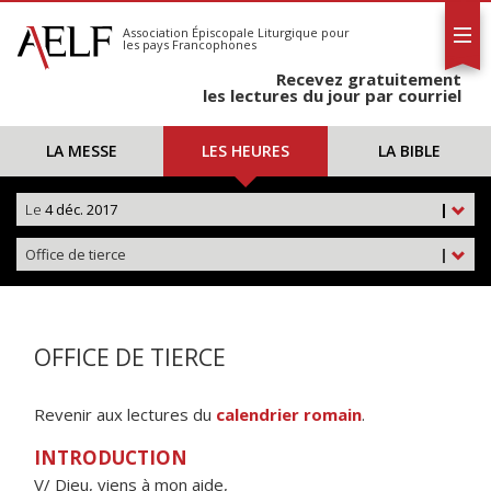
L'AELF
S'abonner
Association Épiscopale Liturgique
pour
les pays Francophones
Calendrier
Recevez gratuitement
Contact
les lectures du jour par courriel
LA MESSE
LES HEURES
LA BIBLE
Le
4 déc. 2017
|
Office de tierce
|
OFFICE DE TIERCE
Revenir aux lectures du
calendrier romain
.
INTRODUCTION
V/ Dieu, viens à mon aide,