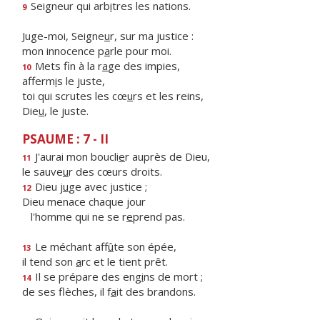
Seigneur qui arb
i
tres les nations.
9
Juge-moi, Seigne
u
r, sur ma justice :
mon innocence p
a
rle pour moi.
Mets fin à la r
a
ge des impies,
10
afferm
i
s le juste,
toi qui scrutes les cœ
u
rs et les reins,
Die
u
, le juste.
PSAUME : 7 - II
J'aurai mon boucli
e
r auprès de Dieu,
11
le sauve
u
r des cœurs droits.
Dieu j
u
ge avec justice ;
12
Dieu menace chaque jour
l'homme qui ne se r
e
prend pas.
Le méchant aff
û
te son épée,
13
il tend son
a
rc et le tient prêt.
Il se prépare des eng
i
ns de mort ;
14
de ses flèches, il f
a
it des brandons.