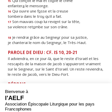
Qui conçoit le mal et co
u
ve le crime
15
enfanter
a
le mensonge.
Qui ouvre une f
o
sse et la creuse
16
tombera dans le tro
u
qu'il a fait.
Son mauvais coup lui revi
e
nt sur la tête,
17
sa violence ret
o
mbe sur son crâne.
Je rendrai grâce au Seigne
u
r pour sa justice,
18
je chanterai le nom du Seigne
u
r, le Très-Haut.
PAROLE DE DIEU : CF. IS 10, 20-21
Il adviendra, en ce jour-là, que le reste d'Israël et les
rescapés de la maison de Jacob s'appuieront vraiment
sur le Seigneur, sur le Saint d'Israël. Un reste reviendra,
le reste de Jacob, vers le Dieu-Fort.
RÉPONS
V/ Les nations craindront le nom du Seigneur,
et tous les rois de la terre, sa gloire.
ORAISON
Accorde-nous, Seigneur, d’attendre sans faiblir la venue