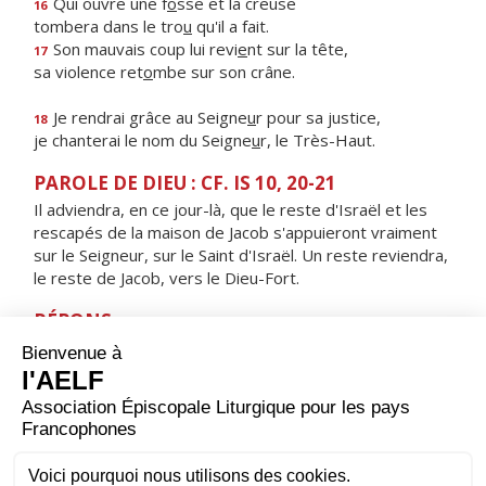
Qui ouvre une f
o
sse et la creuse
16
tombera dans le tro
u
qu'il a fait.
Son mauvais coup lui revi
e
nt sur la tête,
17
sa violence ret
o
mbe sur son crâne.
Je rendrai grâce au Seigne
u
r pour sa justice,
18
je chanterai le nom du Seigne
u
r, le Très-Haut.
PAROLE DE DIEU : CF. IS 10, 20-21
Il adviendra, en ce jour-là, que le reste d'Israël et les
rescapés de la maison de Jacob s'appuieront vraiment
sur le Seigneur, sur le Saint d'Israël. Un reste reviendra,
le reste de Jacob, vers le Dieu-Fort.
RÉPONS
V/ Les nations craindront le nom du Seigneur,
et tous les rois de la terre, sa gloire.
ORAISON
Accorde-nous, Seigneur, d’attendre sans faiblir la venue
de ton Fils, pour qu’au jour où il viendra frapper à notre
porte, il nous trouve vigilants dans la prière, heureux de