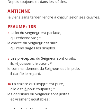
Depuis toujours et dans les siècles.
ANTIENNE
Je viens sans tarder rendre à chacun selon ses œuvres.
PSAUME : 18B
La loi du Seigne
u
r est parfaite,
8
qui redonne vie ; *
la charte du Seigne
u
r est sûre,
qui rend s
a
ges les simples.
Les préceptes du Seigne
u
r sont droits,
9
ils réjou
i
ssent le cœur ; *
le commandement du Seigne
u
r est limpide,
il clarif
e le regard.
La crainte qu'il insp
i
re est pure,
10
elle est l
à
pour toujours ; *
les décisions du Seigne
u
r sont justes
et vraim
e
nt équitables :