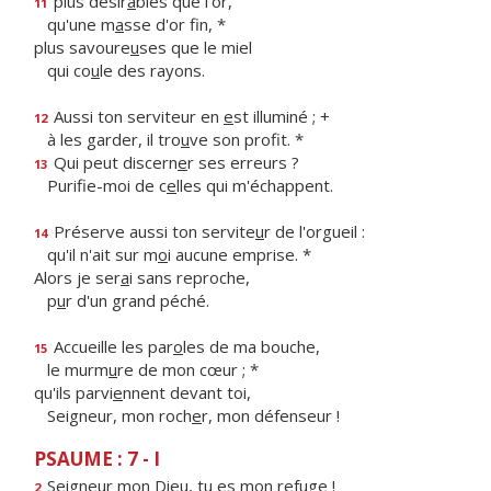
plus désir
a
bles que l'or,
11
qu'une m
a
sse d'or fin, *
plus savoure
u
ses que le miel
qui co
u
le des rayons.
Aussi ton serviteur en
e
st illuminé ; +
12
à les garder, il tro
u
ve son profit. *
Qui peut discern
e
r ses erreurs ?
13
Purifie-moi de c
e
lles qui m'échappent.
Préserve aussi ton servite
u
r de l'orgueil :
14
qu'il n'ait sur m
o
i aucune emprise. *
Alors je ser
a
i sans reproche,
p
u
r d'un grand péché.
Accueille les par
o
les de ma bouche,
15
le murm
u
re de mon cœur ; *
qu'ils parvi
e
nnent devant toi,
Seigneur, mon roch
e
r, mon défenseur !
PSAUME : 7 - I
Seigneur mon Dieu, tu
e
s mon refuge !
2