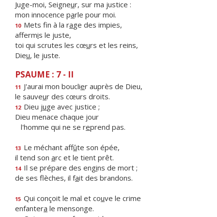
Juge-moi, Seigne
u
r, sur ma justice :
mon innocence p
a
rle pour moi.
Mets fin à la r
a
ge des impies,
10
afferm
i
s le juste,
toi qui scrutes les cœ
u
rs et les reins,
Die
u
, le juste.
PSAUME : 7 - II
J'aurai mon boucli
e
r auprès de Dieu,
11
le sauve
u
r des cœurs droits.
Dieu j
u
ge avec justice ;
12
Dieu menace chaque jour
l'homme qui ne se r
e
prend pas.
Le méchant aff
û
te son épée,
13
il tend son
a
rc et le tient prêt.
Il se prépare des eng
i
ns de mort ;
14
de ses flèches, il f
a
it des brandons.
Qui conçoit le mal et co
u
ve le crime
15
enfanter
a
le mensonge.