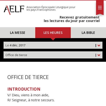
L'AELF
S'abonner
Association Épiscopale Liturgique
pour
les pays Francophones
Calendrier
Recevez gratuitement
Contact
les lectures du jour par courriel
LA MESSE
LES HEURES
LA BIBLE
Le
4 déc. 2017
|
Office de tierce
|
OFFICE DE TIERCE
INTRODUCTION
V/ Dieu, viens à mon aide,
R/ Seigneur, à notre secours.