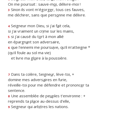
On me poursuit : sauve-m
o
i, délivre-moi !
Sinon ils vont m'égorg
e
r, tous ces fauves,
3
me déchirer, sans que pers
o
nne me délivre.
Seigneur mon Dieu, si j'ai f
a
it cela,
4
si j'ai vraiment un cr
i
me sur les mains,
si j'ai causé du t
o
rt à mon allié
5
en épargn
a
nt son adversaire,
que l'ennemi me poursu
i
ve, qu'il m'atteigne *
6
(qu'il foule au sol ma vie)
et livre ma gl
o
ire à la poussière.
Dans ta colère, Seigne
u
r, lève-toi, +
7
domine mes advers
a
ires en furie,
réveille-toi pour me défendre et prononc
e
r ta
sentence.
Une assemblée de pe
u
ples t'environne : +
8
reprends ta pl
a
ce au-dessus d'elle,
Seigneur qui arb
i
tres les nations.
9