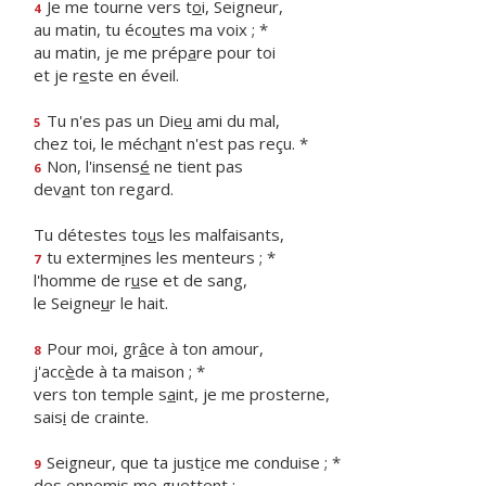
Je me tourne vers t
o
i, Seigneur,
4
au matin, tu éco
u
tes ma voix ; *
au matin, je me prép
a
re pour toi
et je r
e
ste en éveil.
Tu n'es pas un Die
u
ami du mal,
5
chez toi, le méch
a
nt n'est pas reçu. *
Non, l'insens
é
ne tient pas
6
dev
a
nt ton regard.
Tu détestes to
u
s les malfaisants,
tu exterm
i
nes les menteurs ; *
7
l'homme de r
u
se et de sang,
le Seigne
u
r le hait.
Pour moi, gr
â
ce à ton amour,
8
j'acc
è
de à ta maison ; *
vers ton temple s
a
int, je me prosterne,
sais
i
de crainte.
Seigneur, que ta just
i
ce me conduise ; *
9
des ennem
i
s me guettent :