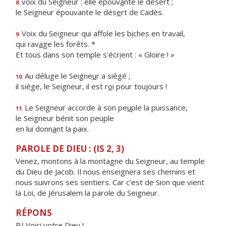
voix du Seigneur : elle épouv
a
nte le désert ;
8
le Seigneur épouvante le dés
e
rt de Cadès.
Voix du Seigneur qui affole les b
i
ches en travail,
9
qui rav
a
ge les forêts. *
Et tous dans son temple s'écr
i
ent : « Gloire ! »
Au déluge le Seigne
u
r a siégé ;
10
il siège, le Seigneur, il est r
o
i pour toujours !
Le Seigneur accorde à son pe
u
ple la puissance,
11
le Seigneur bénit son peuple
en lui donn
a
nt la paix.
PAROLE DE DIEU : (IS 2, 3)
Venez, montons à la montagne du Seigneur, au temple
du Dieu de Jacob. Il nous enseignera ses chemins et
nous suivrons ses sentiers. Car c’est de Sion que vient
la Loi, de Jérusalem la parole du Seigneur.
RÉPONS
R/ Voici votre Dieu !