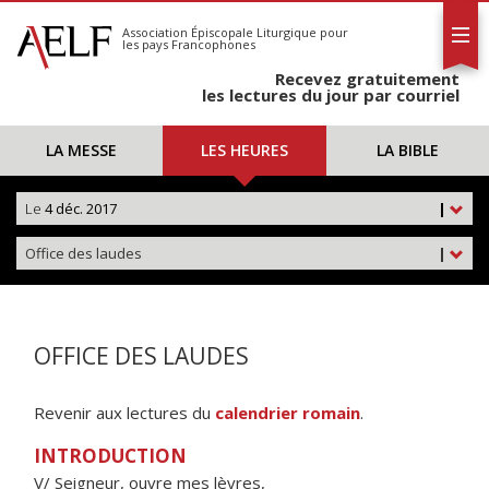
L'AELF
S'abonner
Association Épiscopale Liturgique
pour
les pays Francophones
Calendrier
Recevez gratuitement
Contact
les lectures du jour par courriel
LA MESSE
LES HEURES
LA BIBLE
Le
4 déc. 2017
|
Office des laudes
|
OFFICE DES LAUDES
Revenir aux lectures du
calendrier romain
.
INTRODUCTION
V/ Seigneur, ouvre mes lèvres,