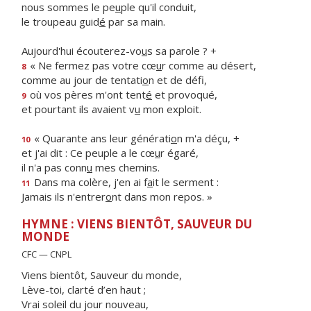
nous sommes le pe
u
ple qu'il conduit,
le troupeau guid
é
par sa main.
Aujourd'hui écouterez-vo
u
s sa parole ? +
« Ne fermez pas votre cœ
u
r comme au désert,
8
comme au jour de tentati
o
n et de défi,
où vos pères m'ont tent
é
et provoqué,
9
et pourtant ils avaient v
u
mon exploit.
« Quarante ans leur générati
o
n m'a déçu, +
10
et j'ai dit : Ce peuple a le cœ
u
r égaré,
il n'a pas conn
u
mes chemins.
Dans ma colère, j'en ai f
a
it le serment :
11
Jamais ils n'entrer
o
nt dans mon repos. »
HYMNE : VIENS BIENTÔT, SAUVEUR DU
MONDE
CFC — CNPL
Viens bientôt, Sauveur du monde,
Lève-toi, clarté d’en haut ;
Vrai soleil du jour nouveau,