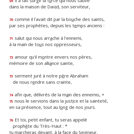
Il a fait surgir la f
o
rce qui nous sauve
69
dans la maison de Dav
i
d, son serviteur,
comme il l'avait dit par la bo
u
che des saints,
70
par ses prophètes, depuis les t
e
mps anciens :
salut qui nous arr
a
che à l'ennemi,
71
à la main de to
u
s nos oppresseurs,
amour qu'il m
o
ntre envers nos pères,
72
mémoire de son alli
a
nce sainte,
serment juré à notre p
è
re Abraham
73
de nous r
e
ndre sans crainte,
afin que, délivrés de la m
a
in des ennemis, +
74
nous le servions dans la just
i
ce et la sainteté,
75
en sa présence, tout au l
o
ng de nos jours.
Et toi, petit enfant, tu seras appelé
76
proph
è
te du Très-Haut : *
tu marcheras devant, à la face du Seigneur,