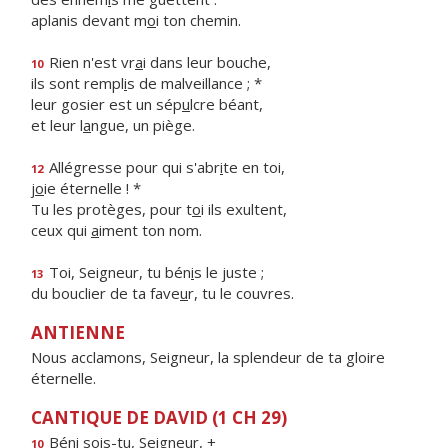
aplanis devant m
o
i ton chemin.
Rien n'est vr
a
i dans leur bouche,
10
ils sont rempl
i
s de malveillance ; *
leur gosier est un sép
u
lcre béant,
et leur l
a
ngue, un piège.
Allégresse pour qui s'abr
i
te en toi,
12
j
o
ie éternelle ! *
Tu les protèges, pour t
o
i ils exultent,
ceux qui
a
iment ton nom.
Toi, Seigneur, tu bén
i
s le juste ;
13
du bouclier de ta fave
u
r, tu le couvres.
ANTIENNE
Nous acclamons, Seigneur, la splendeur de ta gloire
éternelle.
CANTIQUE DE DAVID (1 CH 29)
Béni sois-t
u
, Seigneur, +
10