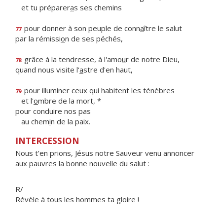
et tu préparer
a
s ses chemins
pour donner à son peuple de conn
a
ître le salut
77
par la rémissi
o
n de ses péchés,
grâce à la tendresse, à l'amo
u
r de notre Dieu,
78
quand nous visite l'
a
stre d'en haut,
pour illuminer ceux qui habitent les ténèbres
79
et l'
o
mbre de la mort, *
pour conduire nos pas
au chem
i
n de la paix.
INTERCESSION
Nous t’en prions, Jésus notre Sauveur venu annoncer
aux pauvres la bonne nouvelle du salut :
R/
Révèle à tous les hommes ta gloire !