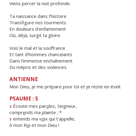
Viens percer la nuit profonde.
Ta naissance dans l’histoire
Transfigure nos tourments
En douleurs d’enfantement
Où, déjà, surgit ta gloire.
Vois le mal et la souffrance
Et tant d’hommes chancelants
Dans l’immense enchaînement
Du mépris et des violences.
ANTIENNE
Mon Dieu, je me prépare pour toi et je reste en éveil.
PSAUME : 5
Écoute mes par
o
les, Seigneur,
2
compr
e
nds ma plainte ; *
entends ma v
o
ix qui t'appelle,
3
ô mon R
o
i et mon Dieu !