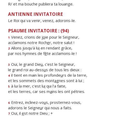
R/ et ma bouche publiera ta louange.
ANTIENNE INVITATOIRE
Le Roi qui va venir, venez, adorons-le.
PSAUME INVITATOIRE : (94)
Venez, crions de j
o
ie pour le Seigneur,
1
acclamons notre Roch
e
r, notre salut !
Allons jusqu'à lu
i
en rendant grâce,
2
par nos hymnes de f
ê
te acclamons-le !
Oui, le grand Die
u
, c'est le Seigneur,
3
le grand roi au-dess
u
s de tous les dieux :
il tient en main les profonde
u
rs de la terre,
4
et les sommets des mont
a
gnes sont à lui ;
à lui la mer, c'est lu
i
qui l'a faite,
5
et les terres, car ses m
a
ins les ont pétries.
Entrez, inclinez-vo
u
s, prosternez-vous,
6
adorons le Seigne
u
r qui nous a faits.
Oui, il
e
st notre Dieu ; +
7