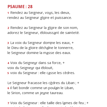
PSAUME : 28
Rendez au Seigneur, vo
u
s, les dieux,
1
rendez au Seigneur gl
o
ire et puissance.
Rendez au Seigneur la gl
o
ire de son nom,
2
adorez le Seigneur, éblouiss
a
nt de sainteté.
La voix du Seigneur dom
i
ne les eaux, +
3
le Dieu de la gloire déch
a
îne le tonnerre,
le Seigneur domine la m
a
sse des eaux.
Voix du Seigne
u
r dans sa force, +
4
voix du Seigne
u
r qui éblouit,
voix du Seigneur : elle c
a
sse les cèdres.
5
Le Seigneur fracasse les c
è
dres du Liban ; +
il fait bondir comme un poul
a
in le Liban,
6
le Sirion, comme un je
u
ne taureau.
Voix du Seigneur : elle taille des l
a
mes de feu ; +
7