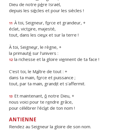
Dieu de notre p
è
re Israël,
depuis les si
è
cles et pour les siècles !
À toi, Seigneur, f
o
rce et grandeur, +
11
éclat, vict
o
ire, majesté,
tout, dans les cie
u
x et sur la terre !
À toi, Seigne
u
r, le règne, +
la primaut
é
sur l'univers :
la richesse et la gloire vi
e
nnent de ta face !
12
C'est toi, le M
a
ître de tout : +
dans ta main, f
o
rce et puissance ;
tout, par ta main, grand
i
t et s'affermit.
Et maintenant,
ô
notre Dieu, +
13
nous voici pour te r
e
ndre grâce,
pour célébrer l'écl
a
t de ton nom !
ANTIENNE
Rendez au Seigneur la gloire de son nom.