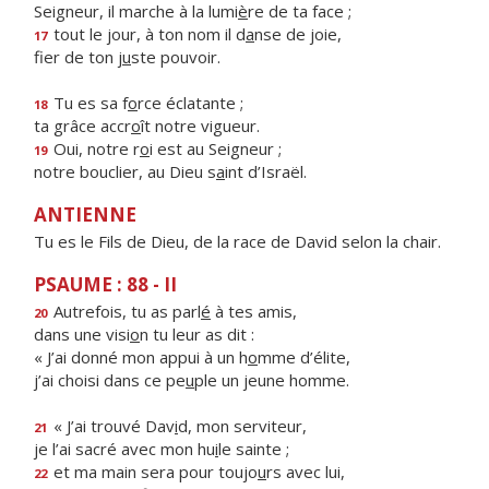
Seigneur, il marche à la lumi
è
re de ta face ;
tout le jour, à ton nom il d
a
nse de joie,
17
fier de ton j
u
ste pouvoir.
Tu es sa f
o
rce éclatante ;
18
ta grâce accr
o
ît notre vigueur.
Oui, notre r
o
i est au Seigneur ;
19
notre bouclier, au Dieu s
a
int d’Israël.
ANTIENNE
Tu es le Fils de Dieu, de la race de David selon la chair.
PSAUME : 88 - II
Autrefois, tu as parl
é
à tes amis,
20
dans une visi
o
n tu leur as dit :
« J’ai donné mon appui à un h
o
mme d’élite,
j’ai choisi dans ce pe
u
ple un jeune homme.
« J’ai trouvé Dav
i
d, mon serviteur,
21
je l’ai sacré avec mon hu
i
le sainte ;
et ma main sera pour toujo
u
rs avec lui,
22