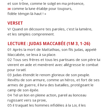
et son trône, comme le sol
e
il en ma présence,
comme la lune établ
i
e pour toujours,
38
fidèle tém
o
in là-haut ! »
VERSET
V/ Quand on découvre tes paroles, c'est la lumière,
et les simples comprennent.
LECTURE : JUDAS MACCABÉE (1M 3, 1-26)
01 Après la mort de Mattathias, son fils Judas, appelé
Maccabée, se leva à sa place.
02 Tous ses frères et tous les partisans de son père lui
vinrent en aide et menèrent avec allégresse le combat
pour Israël.
03 Judas étendit le renom glorieux de son peuple.
Revêtu de son armure, comme un héros, et fort de ses
armes de guerre, il livra des batailles, protégeant le
camp de son épée.
04 Tel un lion en pleine action, pareil au lionceau
rugissant vers sa proie,
05 il traquait les hommes infidèles à la Loi, il les