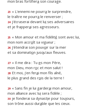
mon bras fortifier
a
son courage.
« L’ennemi ne pourr
a
le surprendre,
23
le traître ne pourr
a
le renverser ;
j’écraserai devant lu
i
ses adversaires
24
et je frapper
a
i ses agresseurs.
« Mon amour et ma fidélit
é
sont avec lui,
25
mon nom accr
o
ît sa vigueur ;
j’étendrai son pouv
o
ir sur la mer
26
et sa dominati
o
n jusqu’aux fleuves.
« Il me dira : Tu
e
s mon Père,
27
mon Dieu, mon r
o
c et mon salut !
Et moi, j’en fer
a
i mon fils aîné,
28
le plus grand des r
o
is de la terre !
« Sans fin je lui garder
a
i mon amour,
29
mon alliance avec lu
i
sera fidèle ;
je fonderai sa dynast
i
e pour toujours,
30
son trône aussi dur
a
ble que les cieux.