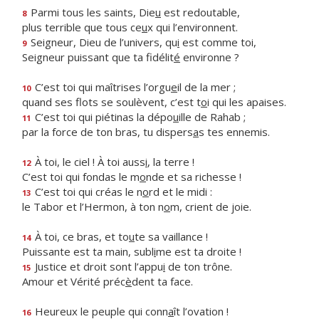
Parmi tous les saints, Die
u
est redoutable,
8
plus terrible que tous ce
u
x qui l’environnent.
Seigneur, Dieu de l’univers, qu
i
est comme toi,
9
Seigneur puissant que ta fidélit
é
environne ?
C’est toi qui maîtrises l’orgu
e
il de la mer ;
10
quand ses flots se soulèvent, c’est t
o
i qui les apaises.
C’est toi qui piétinas la dépo
u
ille de Rahab ;
11
par la force de ton bras, tu dispers
a
s tes ennemis.
À toi, le ciel ! À toi auss
i
, la terre !
12
C’est toi qui fondas le m
o
nde et sa richesse !
C’est toi qui créas le n
o
rd et le midi :
13
le Tabor et l’Hermon, à ton n
o
m, crient de joie.
À toi, ce bras, et to
u
te sa vaillance !
14
Puissante est ta main, subl
i
me est ta droite !
Justice et droit sont l’appu
i
de ton trône.
15
Amour et Vérité préc
è
dent ta face.
Heureux le peuple qui conn
a
ît l’ovation !
16