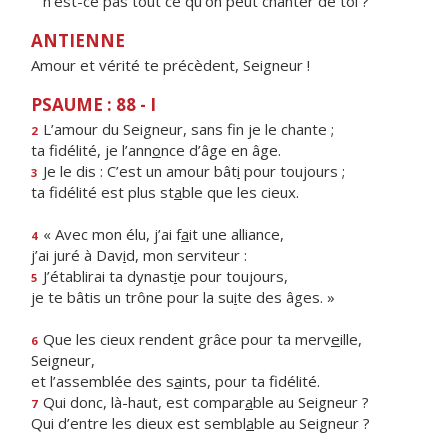
n'est-ce pas tout ce qu'on peut chanter de toi ?
ANTIENNE
Amour et vérité te précèdent, Seigneur !
PSAUME : 88 - I
L’amour du Seigneur, sans f
n je le chante ;
2
ta fidélité, je l’ann
o
nce d’âge en âge.
Je le dis : C’est un amour bât
i
pour toujours ;
3
ta fidélité est plus st
a
ble que les cieux.
« Avec mon élu, j’ai f
a
it une alliance,
4
j’ai juré à Dav
i
d, mon serviteur :
J’établirai ta dynast
i
e pour toujours,
5
je te bâtis un trône pour la su
i
te des âges. »
Que les cieux rendent grâce pour ta merv
e
ille,
6
Seigneur,
et l’assemblée des s
a
ints, pour ta fidélité.
Qui donc, là-haut, est compar
a
ble au Seigneur ?
7
Qui d’entre les dieux est sembl
a
ble au Seigneur ?