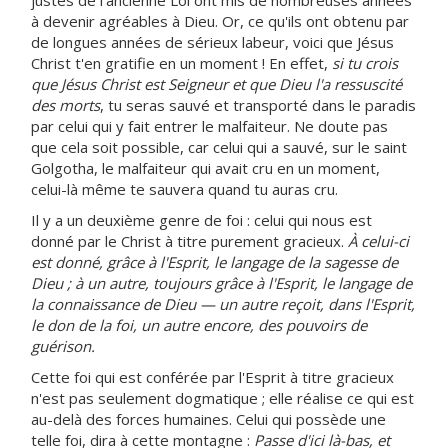
justes de l'ancienne Loi ont mis de nombreuses années
à devenir agréables à Dieu. Or, ce qu'ils ont obtenu par
de longues années de sérieux labeur, voici que Jésus
Christ t'en gratifie en un moment ! En effet,
si tu crois
que Jésus Christ est Seigneur et que Dieu l'a ressuscité
des morts
, tu seras sauvé et transporté dans le paradis
par celui qui y fait entrer le malfaiteur. Ne doute pas
que cela soit possible, car celui qui a sauvé, sur le saint
Golgotha, le malfaiteur qui avait cru en un moment,
celui-là même te sauvera quand tu auras cru.
Il y a un deuxième genre de foi : celui qui nous est
donné par le Christ à titre purement gracieux.
À celui-ci
est donné, grâce à l'Esprit, le langage de la sagesse de
Dieu ; à un autre, toujours grâce à l'Esprit, le langage de
la connaissance de Dieu — un autre reçoit, dans l'Esprit,
le don de la foi, un autre encore, des pouvoirs de
guérison.
Cette foi qui est conférée par l'Esprit à titre gracieux
n'est pas seulement dogmatique ; elle réalise ce qui est
au-delà des forces humaines. Celui qui possède une
telle foi, dira à cette montagne :
Passe d'ici là-bas, et