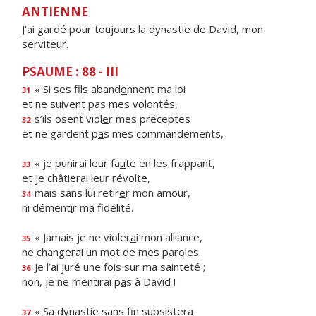
ANTIENNE
J'ai gardé pour toujours la dynastie de David, mon
serviteur.
PSAUME : 88 - III
« Si ses fils aband
o
nnent ma loi
31
et ne suivent p
a
s mes volontés,
s’ils osent viol
e
r mes préceptes
32
et ne gardent p
a
s mes commandements,
« je punirai leur fa
u
te en les frappant,
33
et je châtier
a
i leur révolte,
mais sans lui retir
e
r mon amour,
34
ni dément
i
r ma fidélité.
« Jamais je ne violer
a
i mon alliance,
35
ne changerai un m
o
t de mes paroles.
Je l’ai juré une f
o
is sur ma sainteté ;
36
non, je ne mentirai p
a
s à David !
« Sa dynastie sans f
n subsistera
37