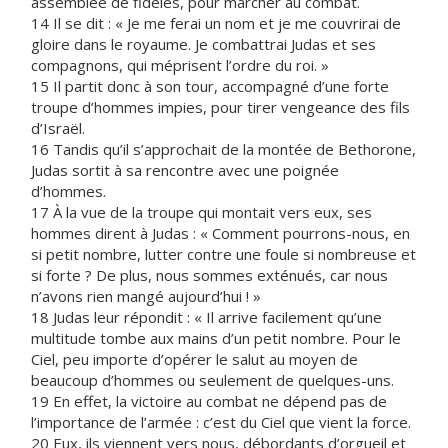
assemblée de fidèles, pour marcher au combat.
14 Il se dit : « Je me ferai un nom et je me couvrirai de
gloire dans le royaume. Je combattrai Judas et ses
compagnons, qui méprisent l’ordre du roi. »
15 Il partit donc à son tour, accompagné d’une forte
troupe d’hommes impies, pour tirer vengeance des fils
d’Israël.
16 Tandis qu’il s’approchait de la montée de Bethorone,
Judas sortit à sa rencontre avec une poignée
d’hommes.
17 À la vue de la troupe qui montait vers eux, ses
hommes dirent à Judas : « Comment pourrons-nous, en
si petit nombre, lutter contre une foule si nombreuse et
si forte ? De plus, nous sommes exténués, car nous
n’avons rien mangé aujourd’hui ! »
18 Judas leur répondit : « Il arrive facilement qu’une
multitude tombe aux mains d’un petit nombre. Pour le
Ciel, peu importe d’opérer le salut au moyen de
beaucoup d’hommes ou seulement de quelques-uns.
19 En effet, la victoire au combat ne dépend pas de
l’importance de l’armée : c’est du Ciel que vient la force.
20 Eux, ils viennent vers nous, débordants d’orgueil et