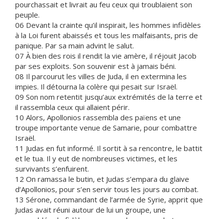
pourchassait et livrait au feu ceux qui troublaient son
peuple.
06 Devant la crainte qu’il inspirait, les hommes infidèles
à la Loi furent abaissés et tous les malfaisants, pris de
panique. Par sa main advint le salut.
07 À bien des rois il rendit la vie amère, il réjouit Jacob
par ses exploits. Son souvenir est à jamais béni.
08 Il parcourut les villes de Juda, il en extermina les
impies. Il détourna la colère qui pesait sur Israël.
09 Son nom retentit jusqu’aux extrémités de la terre et
il rassembla ceux qui allaient périr.
10 Alors, Apollonios rassembla des païens et une
troupe importante venue de Samarie, pour combattre
Israël.
11 Judas en fut informé. Il sortit à sa rencontre, le battit
et le tua. Il y eut de nombreuses victimes, et les
survivants s’enfuirent.
12 On ramassa le butin, et Judas s’empara du glaive
d’Apollonios, pour s’en servir tous les jours au combat.
13 Sérone, commandant de l’armée de Syrie, apprit que
Judas avait réuni autour de lui un groupe, une