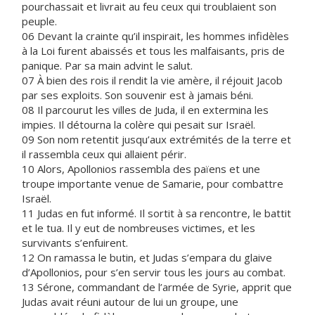
pourchassait et livrait au feu ceux qui troublaient son
peuple.
06 Devant la crainte qu’il inspirait, les hommes infidèles
à la Loi furent abaissés et tous les malfaisants, pris de
panique. Par sa main advint le salut.
07 À bien des rois il rendit la vie amère, il réjouit Jacob
par ses exploits. Son souvenir est à jamais béni.
08 Il parcourut les villes de Juda, il en extermina les
impies. Il détourna la colère qui pesait sur Israël.
09 Son nom retentit jusqu’aux extrémités de la terre et
il rassembla ceux qui allaient périr.
10 Alors, Apollonios rassembla des païens et une
troupe importante venue de Samarie, pour combattre
Israël.
11 Judas en fut informé. Il sortit à sa rencontre, le battit
et le tua. Il y eut de nombreuses victimes, et les
survivants s’enfuirent.
12 On ramassa le butin, et Judas s’empara du glaive
d’Apollonios, pour s’en servir tous les jours au combat.
13 Sérone, commandant de l’armée de Syrie, apprit que
Judas avait réuni autour de lui un groupe, une