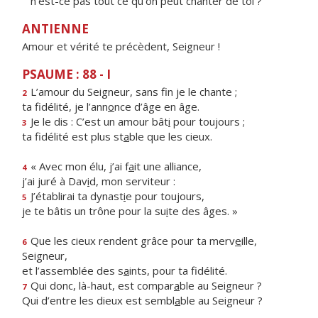
n'est-ce pas tout ce qu'on peut chanter de toi ?
ANTIENNE
Amour et vérité te précèdent, Seigneur !
PSAUME : 88 - I
L’amour du Seigneur, sans f
n je le chante ;
2
ta fidélité, je l’ann
o
nce d’âge en âge.
Je le dis : C’est un amour bât
i
pour toujours ;
3
ta fidélité est plus st
a
ble que les cieux.
« Avec mon élu, j’ai f
a
it une alliance,
4
j’ai juré à Dav
i
d, mon serviteur :
J’établirai ta dynast
i
e pour toujours,
5
je te bâtis un trône pour la su
i
te des âges. »
Que les cieux rendent grâce pour ta merv
e
ille,
6
Seigneur,
et l’assemblée des s
a
ints, pour ta fidélité.
Qui donc, là-haut, est compar
a
ble au Seigneur ?
7
Qui d’entre les dieux est sembl
a
ble au Seigneur ?