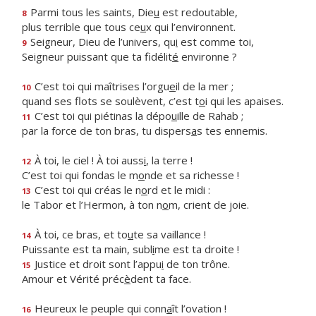
Parmi tous les saints, Die
u
est redoutable,
8
plus terrible que tous ce
u
x qui l’environnent.
Seigneur, Dieu de l’univers, qu
i
est comme toi,
9
Seigneur puissant que ta fidélit
é
environne ?
C’est toi qui maîtrises l’orgu
e
il de la mer ;
10
quand ses flots se soulèvent, c’est t
o
i qui les apaises.
C’est toi qui piétinas la dépo
u
ille de Rahab ;
11
par la force de ton bras, tu dispers
a
s tes ennemis.
À toi, le ciel ! À toi auss
i
, la terre !
12
C’est toi qui fondas le m
o
nde et sa richesse !
C’est toi qui créas le n
o
rd et le midi :
13
le Tabor et l’Hermon, à ton n
o
m, crient de joie.
À toi, ce bras, et to
u
te sa vaillance !
14
Puissante est ta main, subl
i
me est ta droite !
Justice et droit sont l’appu
i
de ton trône.
15
Amour et Vérité préc
è
dent ta face.
Heureux le peuple qui conn
a
ît l’ovation !
16