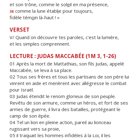
et son trône, comme le sol
e
il en ma présence,
comme la lune établ
i
e pour toujours,
38
fidèle tém
o
in là-haut ! »
VERSET
V/ Quand on découvre tes paroles, c'est la lumière,
et les simples comprennent.
LECTURE : JUDAS MACCABÉE (1M 3, 1-26)
01 Après la mort de Mattathias, son fils Judas, appelé
Maccabée, se leva à sa place.
02 Tous ses frères et tous les partisans de son père lui
vinrent en aide et menèrent avec allégresse le combat
pour Israël.
03 Judas étendit le renom glorieux de son peuple.
Revêtu de son armure, comme un héros, et fort de ses
armes de guerre, il livra des batailles, protégeant le
camp de son épée.
04 Tel un lion en pleine action, pareil au lionceau
rugissant vers sa proie,
05 il traquait les hommes infidèles à la Loi, il les