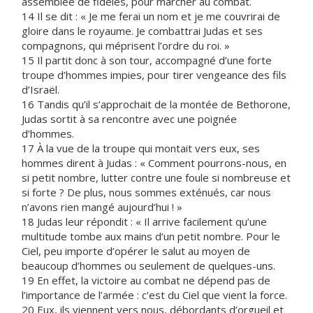
assemblée de fidèles, pour marcher au combat.
14 Il se dit : « Je me ferai un nom et je me couvrirai de
gloire dans le royaume. Je combattrai Judas et ses
compagnons, qui méprisent l’ordre du roi. »
15 Il partit donc à son tour, accompagné d’une forte
troupe d’hommes impies, pour tirer vengeance des fils
d’Israël.
16 Tandis qu’il s’approchait de la montée de Bethorone,
Judas sortit à sa rencontre avec une poignée
d’hommes.
17 À la vue de la troupe qui montait vers eux, ses
hommes dirent à Judas : « Comment pourrons-nous, en
si petit nombre, lutter contre une foule si nombreuse et
si forte ? De plus, nous sommes exténués, car nous
n’avons rien mangé aujourd’hui ! »
18 Judas leur répondit : « Il arrive facilement qu’une
multitude tombe aux mains d’un petit nombre. Pour le
Ciel, peu importe d’opérer le salut au moyen de
beaucoup d’hommes ou seulement de quelques-uns.
19 En effet, la victoire au combat ne dépend pas de
l’importance de l’armée : c’est du Ciel que vient la force.
20 Eux, ils viennent vers nous, débordants d’orgueil et