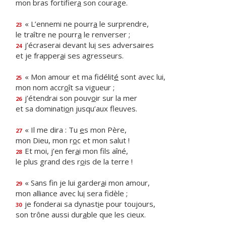
mon bras fortifier
a
son courage.
« L’ennemi ne pourr
a
le surprendre,
23
le traître ne pourr
a
le renverser ;
j’écraserai devant lu
i
ses adversaires
24
et je frapper
a
i ses agresseurs.
« Mon amour et ma fidélit
é
sont avec lui,
25
mon nom accr
o
ît sa vigueur ;
j’étendrai son pouv
o
ir sur la mer
26
et sa dominati
o
n jusqu’aux fleuves.
« Il me dira : Tu
e
s mon Père,
27
mon Dieu, mon r
o
c et mon salut !
Et moi, j’en fer
a
i mon fils aîné,
28
le plus grand des r
o
is de la terre !
« Sans fin je lui garder
a
i mon amour,
29
mon alliance avec lu
i
sera fidèle ;
je fonderai sa dynast
i
e pour toujours,
30
son trône aussi dur
a
ble que les cieux.