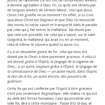
justes de l'ancienne Loi ont mis de nombreuses années
à devenir agréables à Dieu. Or, ce qu'ils ont obtenu par
de longues années de sérieux labeur, voici que Jésus
Christ t'en gratifie en un moment ! En effet,
si tu crois
que Jésus Christ est Seigneur et que Dieu l'a ressuscité
des morts
, tu seras sauvé et transporté dans le paradis
par celui qui y fait entrer le malfaiteur. Ne doute pas
que cela soit possible, car celui qui a sauvé, sur le saint
Golgotha, le malfaiteur qui avait cru en un moment,
celui-là même te sauvera quand tu auras cru.
Il y a un deuxième genre de foi : celui qui nous est
donné par le Christ à titre purement gracieux.
À celui-ci
est donné, grâce à l'Esprit, le langage de la sagesse de
Dieu ; à un autre, toujours grâce à l'Esprit, le langage de
la connaissance de Dieu — un autre reçoit, dans l'Esprit,
le don de la foi, un autre encore, des pouvoirs de
guérison.
Cette foi qui est conférée par l'Esprit à titre gracieux
n'est pas seulement dogmatique ; elle réalise ce qui est
au-delà des forces humaines. Celui qui possède une
telle foi, dira à cette montagne :
Passe d'ici là-bas, et