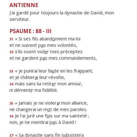
ANTIENNE
J'ai gardé pour toujours la dynastie de David, mon
serviteur.
PSAUME : 88 - III
« Si ses fils aband
o
nnent ma loi
31
et ne suivent p
a
s mes volontés,
s’ils osent viol
e
r mes préceptes
32
et ne gardent p
a
s mes commandements,
« je punirai leur fa
u
te en les frappant,
33
et je châtier
a
i leur révolte,
mais sans lui retir
e
r mon amour,
34
ni dément
i
r ma fidélité.
« Jamais je ne violer
a
i mon alliance,
35
ne changerai un m
o
t de mes paroles.
Je l’ai juré une f
o
is sur ma sainteté ;
36
non, je ne mentirai p
a
s à David !
« Sa dynastie sans f
n subsistera
37