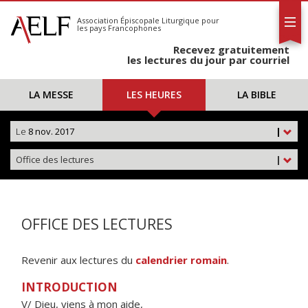
L'AELF
S'abonner
Association Épiscopale Liturgique
pour
les pays Francophones
Calendrier
Recevez gratuitement
Contact
les lectures du jour par courriel
LA MESSE
LES HEURES
LA BIBLE
Le
8 nov. 2017
|
Office des lectures
|
OFFICE DES LECTURES
Revenir aux lectures du
calendrier romain
.
INTRODUCTION
V/ Dieu, viens à mon aide,