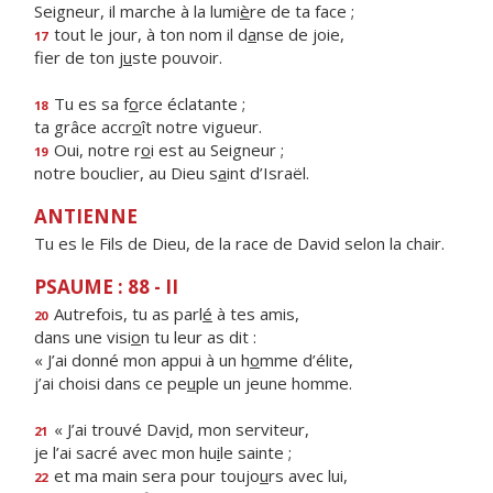
Seigneur, il marche à la lumi
è
re de ta face ;
tout le jour, à ton nom il d
a
nse de joie,
17
fier de ton j
u
ste pouvoir.
Tu es sa f
o
rce éclatante ;
18
ta grâce accr
o
ît notre vigueur.
Oui, notre r
o
i est au Seigneur ;
19
notre bouclier, au Dieu s
a
int d’Israël.
ANTIENNE
Tu es le Fils de Dieu, de la race de David selon la chair.
PSAUME : 88 - II
Autrefois, tu as parl
é
à tes amis,
20
dans une visi
o
n tu leur as dit :
« J’ai donné mon appui à un h
o
mme d’élite,
j’ai choisi dans ce pe
u
ple un jeune homme.
« J’ai trouvé Dav
i
d, mon serviteur,
21
je l’ai sacré avec mon hu
i
le sainte ;
et ma main sera pour toujo
u
rs avec lui,
22