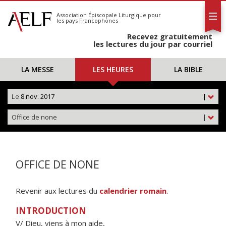
L'AELF
S'abonner
Association Épiscopale Liturgique
pour
les pays Francophones
Calendrier
Recevez gratuitement
Contact
les lectures du jour par courriel
LA MESSE
LES HEURES
LA BIBLE
Le
8 nov. 2017
|
Office de none
|
OFFICE DE NONE
Revenir aux lectures du
calendrier romain
.
INTRODUCTION
V/ Dieu, viens à mon aide,