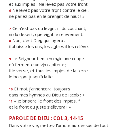
et aux impies : Ne levez p
a
s votre front !
Ne levez pas votre fr
o
nt contre le ciel,
6
ne parlez pas en le pren
a
nt de haut ! »
Ce n’est pas du lev
a
nt ni du couchant,
7
ni du désert, que vi
e
nt le relèvement.
Non, c’est Die
u
qui jugera :
8
il abaisse les uns, les a
u
tres il les relève.
Le Seigneur tient en m
a
in une coupe
9
où fermente un v
i
n capiteux ;
il le verse, et tous les imp
i
es de la terre
le boir
o
nt jusqu’à la lie.
Et moi, j’annoncer
a
i toujours
10
dans mes hymnes au Die
u
de Jacob : +
« Je briserai le fr
o
nt des impies, *
11
et le front du j
u
ste s’élèvera ! »
PAROLE DE DIEU : COL 3, 14-15
Dans votre vie, mettez l'amour au-dessus de tout