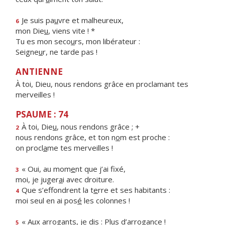
Je suis pa
u
vre et malheureux,
6
mon Die
u
, viens vite ! *
Tu es mon seco
u
rs, mon libérateur :
Seigne
u
r, ne tarde pas !
ANTIENNE
À toi, Dieu, nous rendons grâce en proclamant tes
merveilles !
PSAUME : 74
À toi, Die
u
, nous rendons grâce ; +
2
nous rendons grâce, et ton n
o
m est proche :
on procl
a
me tes merveilles !
« Oui, au mom
e
nt que j’ai fixé,
3
moi, je juger
a
i avec droiture.
Que s’effondrent la t
e
rre et ses habitants :
4
moi seul en ai pos
é
les colonnes !
« Aux arrogants, je d
i
s : Plus d’arrogance !
5