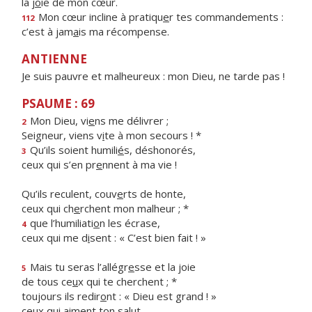
la j
o
ie de mon cœur.
Mon cœur incline à pratiqu
e
r tes commandements :
112
c’est à jam
a
is ma récompense.
ANTIENNE
Je suis pauvre et malheureux : mon Dieu, ne tarde pas !
PSAUME : 69
Mon Dieu, vi
e
ns me délivrer ;
2
Seigneur, viens v
i
te à mon secours ! *
Qu’ils soient humili
é
s, déshonorés,
3
ceux qui s’en pr
e
nnent à ma vie !
Qu’ils reculent, couv
e
rts de honte,
ceux qui ch
e
rchent mon malheur ; *
que l’humiliati
o
n les écrase,
4
ceux qui me d
i
sent : « C’est bien fait ! »
Mais tu seras l’allégr
e
sse et la joie
5
de tous ce
u
x qui te cherchent ; *
toujours ils redir
o
nt : « Dieu est grand ! »
ceux qui
a
iment ton salut.