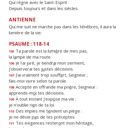
Qui règne avec le Saint-Esprit
Depuis toujours et dans les siècles.
ANTIENNE
Qui me suit ne marche pas dans les ténèbres, il aura la
lumière de la vie.
PSAUME : 118-14
Ta parole est la lumi
è
re de mes pas,
105
la l
a
mpe de ma route.
Je l’ai juré, je tiendr
a
i mon serment,
106
j’observerai tes j
u
stes décisions.
J’ai vraiment trop souff
e
rt, Seigneur ;
107
fais-moi v
i
vre selon ta parole.
Accepte en offrande ma pri
è
re, Seigneur :
108
apprends-m
o
i tes décisions.
À tout instant j’exp
o
se ma vie :
109
je n’oublie ri
e
n de ta loi.
Des impies me t
e
ndent un piège :
110
je ne dévie p
a
s de tes préceptes.
Tes exigences rester
o
nt mon héritage,
111