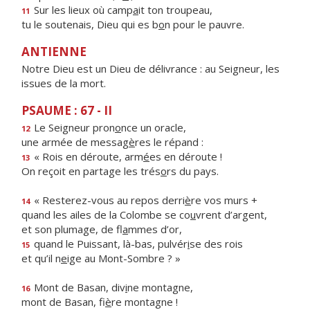
Sur les lieux où camp
a
it ton troupeau,
11
tu le soutenais, Dieu qui es b
o
n pour le pauvre.
ANTIENNE
Notre Dieu est un Dieu de délivrance : au Seigneur, les
issues de la mort.
PSAUME : 67 - II
Le Seigneur pron
o
nce un oracle,
12
une armée de messag
è
res le répand :
« Rois en déroute, arm
é
es en déroute !
13
On reçoit en partage les trés
o
rs du pays.
« Resterez-vous au repos derri
è
re vos murs +
14
quand les ailes de la Colombe se co
u
vrent d’argent,
et son plumage, de fl
a
mmes d’or,
quand le Puissant, là-bas, pulvér
i
se des rois
15
et qu’il n
e
ige au Mont-Sombre ? »
Mont de Basan, div
i
ne montagne,
16
mont de Basan, fi
è
re montagne !