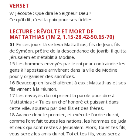
VERSET
V/ J'écoute : Que dira le Seigneur Dieu ?
Ce qu'il dit, c'est la paix pour ses fidèles.
LECTURE : RÉVOLTE ET MORT DE
MATTATHIAS (1M 2, 1.15-28.42-50.65-70)
01
En ces jours-là se leva Mattathias, fils de Jean, fils
de Syméon, prêtre de la descendance de Joarib. Il quitta
Jérusalem et s’établit à Modine.
15 Les hommes envoyés par le roi pour contraindre les
gens à l’apostasie arrivèrent dans la ville de Modine
pour y organiser des sacrifices.
16 Beaucoup en Israël allèrent à eux ; Mattathias et ses
fils vinrent à la réunion.
17 Les envoyés du roi prirent la parole pour dire à
Mattathias : « Tu es un chef honoré et puissant dans
cette ville, soutenu par des fils et des frères.
18 Avance donc le premier, et exécute l’ordre du roi,
comme l’ont fait toutes les nations, les hommes de Juda
et ceux qui sont restés à Jérusalem. Alors, toi et tes fils,
vous serez les amis du roi. Toi et tes fils, vous serez