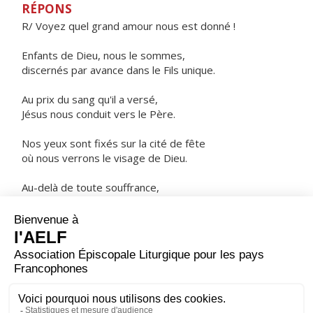
RÉPONS
R/ Voyez quel grand amour nous est donné !
Enfants de Dieu, nous le sommes,
discernés par avance dans le Fils unique.
Au prix du sang qu'il a versé,
Jésus nous conduit vers le Père.
Nos yeux sont fixés sur la cité de fête
où nous verrons le visage de Dieu.
Au-delà de toute souffrance,
une joie éternelle nous attend.
ORAISON
Fais-nous vivre à tout moment, Seigneur, dans l'amour
et le respect de ton saint nom, toi qui ne cesses jamais
de guider ceux que tu enracines solidement dans ton
amour.