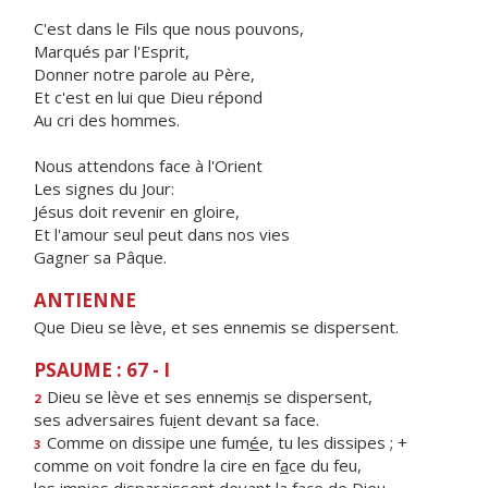
C'est dans le Fils que nous pouvons,
Marqués par l'Esprit,
Donner notre parole au Père,
Et c'est en lui que Dieu répond
Au cri des hommes.
Nous attendons face à l'Orient
Les signes du Jour:
Jésus doit revenir en gloire,
Et l'amour seul peut dans nos vies
Gagner sa Pâque.
ANTIENNE
Que Dieu se lève, et ses ennemis se dispersent.
PSAUME : 67 - I
Dieu se lève et ses ennem
i
s se dispersent,
2
ses adversaires fu
i
ent devant sa face.
Comme on dissipe une fum
é
e, tu les dissipes ; +
3
comme on voit fondre la cire en f
a
ce du feu,