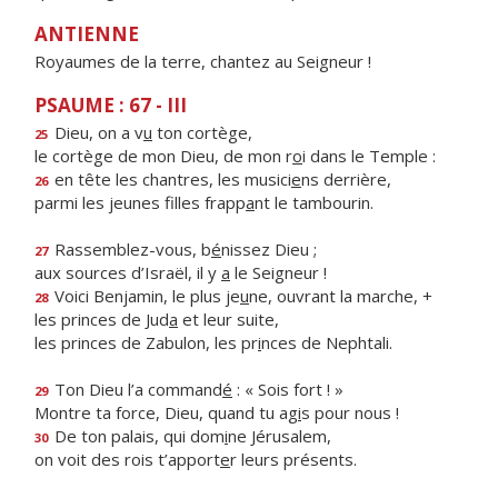
ANTIENNE
Royaumes de la terre, chantez au Seigneur !
PSAUME : 67 - III
Dieu, on a v
u
ton cortège,
25
le cortège de mon Dieu, de mon r
o
i dans le Temple :
en tête les chantres, les musici
e
ns derrière,
26
parmi les jeunes filles frapp
a
nt le tambourin.
Rassemblez-vous, b
é
nissez Dieu ;
27
aux sources d’Israël, il y
a
le Seigneur !
Voici Benjamin, le plus je
u
ne, ouvrant la marche, +
28
les princes de Jud
a
et leur suite,
les princes de Zabulon, les pr
i
nces de Nephtali.
Ton Dieu l’a command
é
: « Sois fort ! »
29
Montre ta force, Dieu, quand tu ag
i
s pour nous !
De ton palais, qui dom
i
ne Jérusalem,
30
on voit des rois t’apport
e
r leurs présents.