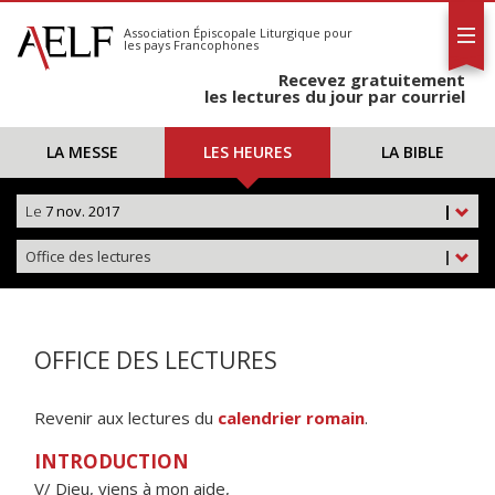
L'AELF
S'abonner
Association Épiscopale Liturgique
pour
les pays Francophones
Calendrier
Recevez gratuitement
Contact
les lectures du jour par courriel
LA MESSE
LES HEURES
LA BIBLE
Le
7 nov. 2017
|
Office des lectures
|
OFFICE DES LECTURES
Revenir aux lectures du
calendrier romain
.
INTRODUCTION
V/ Dieu, viens à mon aide,