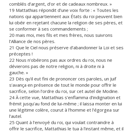
comblés d’argent, d’or et de cadeaux nombreux. »
19 Mattathias répondit d’une voix forte : « Toutes les
nations qui appartiennent aux États du roi peuvent bien
lui obéir en rejetant chacune la religion de ses pères, et
se conformer à ses commandements ;
20 mais moi, mes fils et mes frères, nous suivrons
l’Alliance de nos pères.
21 Que le Ciel nous préserve d’abandonner la Loi et ses
préceptes !
22 Nous n’obéirons pas aux ordres du roi, nous ne
dévierons pas de notre religion, ni à droite ni à
gauche. »
23 Dès qu’il eut fini de prononcer ces paroles, un Juif
s’avança en présence de tout le monde pour offrir le
sacrifice, selon l’ordre du roi, sur cet autel de Modine.
24 À cette vue, Mattathias s’enflamma d’indignation et
frémit jusqu’au fond de lui-même ; il laissa monter en lui
une légitime colère, courut à l’homme et l’égorgea sur
l’autel.
25 Quant à l’envoyé du roi, qui voulait contraindre à
offrir le sacrifice, Mattathias le tua à l’instant même, et il