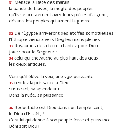
Menace la B
ê
te des marais,
31
la bande de fauves, la me
u
te des peuples :
qu’ils se prosternent avec leurs pi
è
ces d’argent ;
désunis les peuples qui
a
iment la guerre.
De l’Égypte arriveront des ét
o
ffes somptueuses ;
32
l’Éthiopie viendra vers Die
u
les mains pleines.
Royaumes de la terre, chantez pour Dieu,
33
jou
e
z pour le Seigneur,*
celui qui chevauche au plus haut des cieux,
34
les cie
u
x antiques.
Voici qu’il élève la voix, une v
o
ix puissante ;
rendez la puiss
a
nce à Dieu.
35
Sur Isra
ë
l, sa splendeur !
Dans la nu
é
e, sa puissance !
Redoutable est Dieu dans son temple saint,
36
le Die
u
d’Israël ; *
c’est lui qui donne à son peuple force et puissance.
Bén
i
soit Dieu !