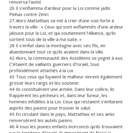
renversa l’autel.
26 Il s’enflamma d’ardeur pour la Loi comme jadis
Pinhas contre Zimri.
27 Alors Mattathias se mit à crier d’une voix forte à
travers la ville : « Ceux qui sont enflammés d’une ardeur
jalouse pour la Loi, et qui soutiennent l’Alliance, qu’ils
sortent tous de la ville à ma suite. »
28 Il s’enfuit dans la montagne avec ses fils, en
abandonnant tout ce qu’ils avaient dans la ville.
42 Alors, la communauté des Assidéens se joignit à eux.
C’étaient de vaillants guerriers d’Israël, tous
profondément attachés à la Loi.
43 Tous ceux qui fuyaient le malheur vinrent également
grossir leurs rangs et les soutenir.
44 Ils constituèrent une armée. Dans leur colère, ils
frappèrent les pécheurs et, dans leur fureur, les
hommes infidèles à la Loi. Ceux qui restaient s’enfuirent
auprès des païens pour trouver le salut.
45 En circulant dans le pays, Mattathias et ses amis
renversèrent les autels païens.
46 À tous les jeunes enfants incirconcis qu’ils trouvaient
sur le territoire d’Israël, ils imposèrent de force la