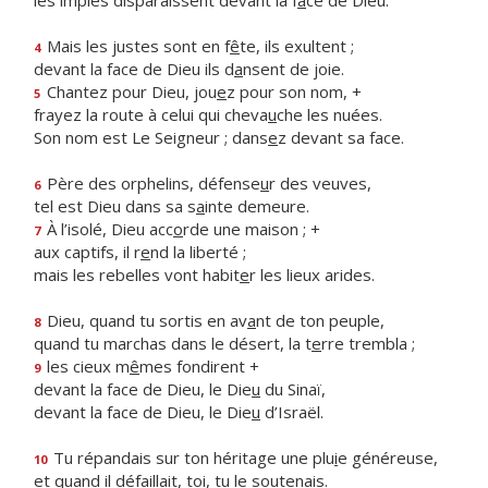
les impies disparaissent devant la f
a
ce de Dieu.
Mais les justes sont en f
ê
te, ils exultent ;
4
devant la face de Dieu ils d
a
nsent de joie.
Chantez pour Dieu, jou
e
z pour son nom, +
5
frayez la route à celui qui cheva
u
che les nuées.
Son nom est Le Seigneur ; dans
e
z devant sa face.
Père des orphelins, défense
u
r des veuves,
6
tel est Dieu dans sa s
a
inte demeure.
À l’isolé, Dieu acc
o
rde une maison ; +
7
aux captifs, il r
e
nd la liberté ;
mais les rebelles vont habit
e
r les lieux arides.
Dieu, quand tu sortis en av
a
nt de ton peuple,
8
quand tu marchas dans le désert, la t
e
rre trembla ;
les cieux m
ê
mes fondirent +
9
devant la face de Dieu, le Die
u
du Sinaï,
devant la face de Dieu, le Die
u
d’Israël.
Tu répandais sur ton héritage une plu
i
e généreuse,
10
et quand il défaillait, t
o
i, tu le soutenais.