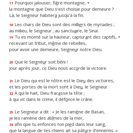
Pourquoi jalouser, fi
è
re montagne, +
17
la montagne que Dieu s’est chois
i
e pour demeure ?
Là, le Seigneur habiter
a
jusqu’à la fin.
Les chars de Dieu sont des milli
e
rs de myriades ;
18
au milieu, le Seigneur ; au sanctu
a
ire, le Sinaï.
Tu es monté sur la hauteur, captur
a
nt des captifs, +
19
recevant un tribut, m
ê
me de rebelles,
pour avoir une demeure, Seigne
u
r notre Dieu.
Que le Seigne
u
r soit béni !
20
Jour après jour, ce Dieu nous acc
o
rde la victoire.
Le Dieu qui est le nôtre est le Die
u
des victoires,
21
et les portes de la mort sont à Die
u
, le Seigneur.
À qui le hait, Dieu frac
a
sse la tête ;
22
à qui vit dans le crime, il déf
o
nce le crâne.
Le Seigneur a dit : « Je les ram
è
ne de Basan,
23
je les ramène des ab
î
mes de la mer,
afin que tu enfonces ton pi
e
d dans leur sang,
24
que la langue de tes chiens ait sa pât
u
re d’ennemis. »