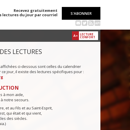
Recevez gratuitement
S'ABONNER
s lectures du jour par courriel
API
LECTURE
A+
CONFORT
 DES LECTURES
 affichées ci-dessous sont celles du calendrier
ce jour, il existe des lectures spécifiques pour :
rg
UCTION
ns à mon aide,
 à notre secours.
e, et au Fils et au Saint-Esprit,
st, qui était et qui vient,
cles des siècles.
ia.)