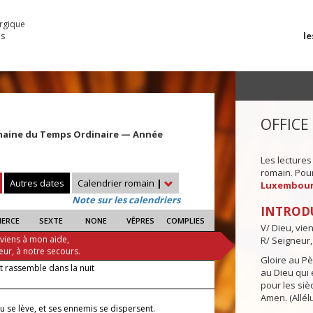
urgique
le
es
OFFICE
maine du Temps Ordinaire — Année
Les lectures
romain. Pour 
Autres dates
Calendrier romain
|
Luxembou
Note sur les calendriers
INTROD
IERCE
SEXTE
NONE
VÊPRES
COMPLIES
V/ Dieu, vie
 viens à mon aide,
R/ Seigneur,
eur, à notre secours.
Gloire au Pèr
t rassemble dans la nuit
au Dieu qui e
pour les siè
Amen. (Allélu
 se lève, et ses ennemis se dispersent.