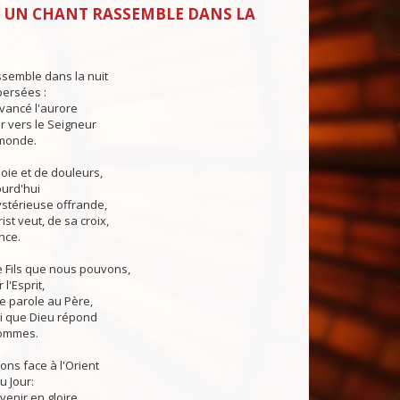
 UN CHANT RASSEMBLE DANS LA
ssemble dans la nuit
persées :
evancé l'aurore
er vers le Seigneur
 monde.
oie et de douleurs,
ourd'hui
ystérieuse offrande,
st veut, de sa croix,
ance.
e Fils que nous pouvons,
l'Esprit,
e parole au Père,
lui que Dieu répond
hommes.
ns face à l'Orient
u Jour:
venir en gloire,