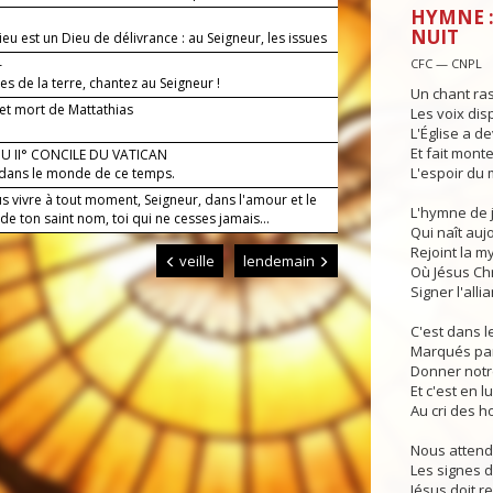
HYMNE :
NUIT
eu est un Dieu de délivrance : au Seigneur, les issues
rt.
—
CFC — CNPL
 de la terre, chantez au Seigneur !
Un chant ra
 et mort de Mattathias
Les voix dis
L'Église a d
Et fait mont
U II° CONCILE DU VATICAN
L'espoir du
e dans le monde de ce temps.
s vivre à tout moment, Seigneur, dans l'amour et le
L'hymne de j
de ton saint nom, toi qui ne cesses jamais...
Qui naît auj
Rejoint la m
veille
lendemain
Où Jésus Chri
Signer l'alli
C'est dans l
Marqués par 
Donner notr
Et c'est en 
Au cri des 
Nous attendo
Les signes d
Jésus doit re