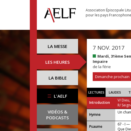
Association Épiscopale Lit
pour les pays Francophon
LA MESSE
7 NOV. 2017
Mardi, 31ème Se
Impaire
LES HEURES
de la férie
Dimanche prochain
LA BIBLE
LECTURES
LAUDES
T
L'AELF
V/ Dieu,
Introduction
R/ Seign
VIDÉOS &
Un chan
...
Hymne
PODCASTS
67 - I —
Psaume
Que Dieu