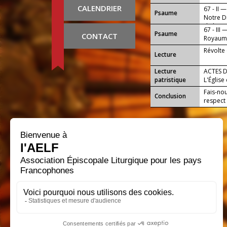
CALENDRIER
67 - II —
Psaume
Notre Di
de la mo
67 - III 
Psaume
CONTACT
Royaumes
Révolte
Lecture
Lecture
ACTES D
patristique
L'Églis
Fais-nou
Conclusion
respect 