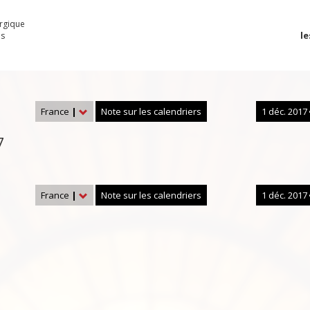
urgique
le
es
France
|
Note sur les calendriers
1 déc. 2017
7
France
|
Note sur les calendriers
1 déc. 2017