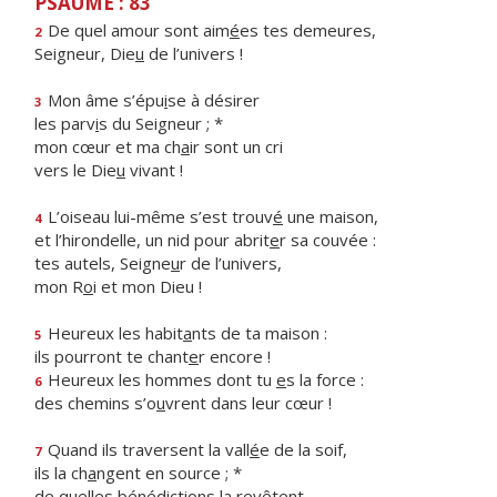
PSAUME : 83
De quel amour sont aim
é
es tes demeures,
2
Seigneur, Die
u
de l’univers !
Mon âme s’épu
i
se à désirer
3
les parv
i
s du Seigneur ; *
mon cœur et ma ch
a
ir sont un cri
vers le Die
u
vivant !
L’oiseau lui-même s’est trouv
é
une maison,
4
et l’hirondelle, un nid pour abrit
e
r sa couvée :
tes autels, Seigne
u
r de l’univers,
mon R
o
i et mon Dieu !
Heureux les habit
a
nts de ta maison :
5
ils pourront te chant
e
r encore !
Heureux les hommes dont tu
e
s la force :
6
des chemins s’o
u
vrent dans leur cœur !
Quand ils traversent la vall
é
e de la soif,
7
ils la ch
a
ngent en source ; *
de quelles bénédicti
o
ns la revêtent