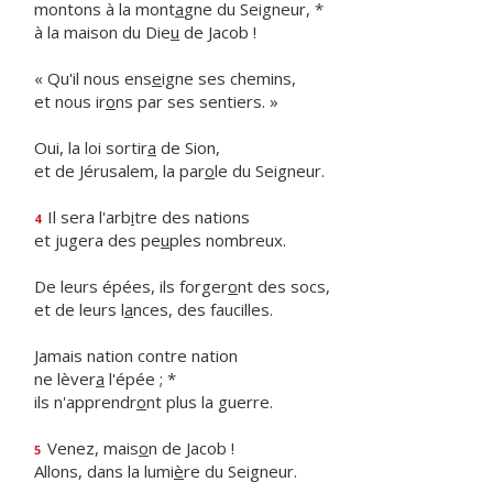
montons à la mont
a
gne du Seigneur, *
à la maison du Die
u
de Jacob !
« Qu'il nous ens
e
igne ses chemins,
et nous ir
o
ns par ses sentiers. »
Oui, la loi sortir
a
de Sion,
et de Jérusalem, la par
o
le du Seigneur.
Il sera l'arb
i
tre des nations
4
et jugera des pe
u
ples nombreux.
De leurs épées, ils forger
o
nt des socs,
et de leurs l
a
nces, des faucilles.
Jamais nation contre nation
ne lèver
a
l'épée ; *
ils n'apprendr
o
nt plus la guerre.
Venez, mais
o
n de Jacob !
5
Allons, dans la lumi
è
re du Seigneur.