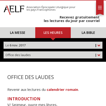
L'AELF
S'abonner
Association Épiscopale Liturgique
pour
les pays Francophones
Calendrier
Recevez gratuitement
Contact
les lectures du jour par courriel
LA MESSE
LES HEURES
LA BIBLE
Le
6 nov. 2017
|
Office des laudes
|
OFFICE DES LAUDES
Revenir aux lectures du
calendrier romain
.
INTRODUCTION
V/ Seigneur, ouvre mes lèvres,