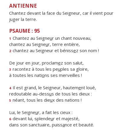
ANTIENNE
Chantez devant la face du Seigneur, car il vient pour
juger la terre.
PSAUME : 95
Chantez au Seigne
u
r un chant nouveau,
1
chantez au Seigne
u
r, terre entière,
chantez au Seigneur et béniss
e
z son nom !
2
De jour en jour, proclam
e
z son salut,
racontez à tous les pe
u
ples sa gloire,
3
à toutes les nati
o
ns ses merveilles !
Il est grand, le Seigneur, hautem
e
nt loué,
4
redoutable au-dess
u
s de tous les dieux :
néant, tous les die
u
x des nations !
5
Lui, le Seigne
u
r, a fait les cieux :
devant lui, splende
u
r et majesté,
6
dans son sanctuaire, puiss
a
nce et beauté.