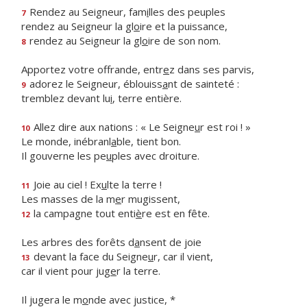
Rendez au Seigneur, fam
i
lles des peuples
7
rendez au Seigneur la gl
o
ire et la puissance,
rendez au Seigneur la gl
o
ire de son nom.
8
Apportez votre offrande, entr
e
z dans ses parvis,
adorez le Seigneur, éblouiss
a
nt de sainteté :
9
tremblez devant lu
i
, terre entière.
Allez dire aux nations : « Le Seigne
u
r est roi ! »
10
Le monde, inébranl
a
ble, tient bon.
Il gouverne les pe
u
ples avec droiture.
Joie au ciel ! Ex
u
lte la terre !
11
Les masses de la m
e
r mugissent,
la campagne tout enti
è
re est en fête.
12
Les arbres des forêts d
a
nsent de joie
devant la face du Seigne
u
r, car il vient,
13
car il vient pour jug
e
r la terre.
Il jugera le m
o
nde avec justice, *