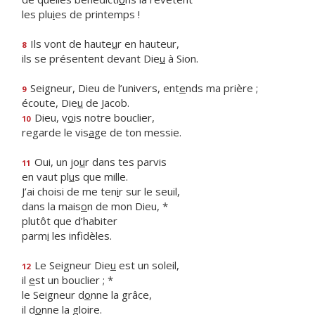
les plu
i
es de printemps !
Ils vont de haute
u
r en hauteur,
8
ils se présentent devant Die
u
à Sion.
Seigneur, Dieu de l’univers, ent
e
nds ma prière ;
9
écoute, Die
u
de Jacob.
Dieu, v
o
is notre bouclier,
10
regarde le vis
a
ge de ton messie.
Oui, un jo
u
r dans tes parvis
11
en vaut pl
u
s que mille.
J’ai choisi de me ten
i
r sur le seuil,
dans la mais
o
n de mon Dieu, *
plutôt que d’habiter
parm
i
les infidèles.
Le Seigneur Die
u
est un soleil,
12
il
e
st un bouclier ; *
le Seigneur d
o
nne la grâce,
il d
o
nne la gloire.