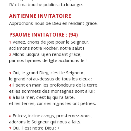
R/ et ma bouche publiera ta louange.
ANTIENNE INVITATOIRE
Approchons-nous de Dieu en rendant grâce.
PSAUME INVITATOIRE : (94)
Venez, crions de j
o
ie pour le Seigneur,
1
acclamons notre Roch
e
r, notre salut !
Allons jusqu'à lu
i
en rendant grâce,
2
par nos hymnes de f
ê
te acclamons-le !
Oui, le grand Die
u
, c'est le Seigneur,
3
le grand roi au-dess
u
s de tous les dieux :
il tient en main les profonde
u
rs de la terre,
4
et les sommets des mont
a
gnes sont à lui ;
à lui la mer, c'est lu
i
qui l'a faite,
5
et les terres, car ses m
a
ins les ont pétries.
Entrez, inclinez-vo
u
s, prosternez-vous,
6
adorons le Seigne
u
r qui nous a faits.
Oui, il
e
st notre Dieu ; +
7