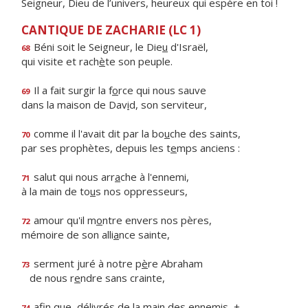
Seigneur, Dieu de l’univers, heureux qui espère en toi !
CANTIQUE DE ZACHARIE (LC 1)
Béni soit le Seigneur, le Die
u
d'Israël,
68
qui visite et rach
è
te son peuple.
Il a fait surgir la f
o
rce qui nous sauve
69
dans la maison de Dav
i
d, son serviteur,
comme il l'avait dit par la bo
u
che des saints,
70
par ses prophètes, depuis les t
e
mps anciens :
salut qui nous arr
a
che à l'ennemi,
71
à la main de to
u
s nos oppresseurs,
amour qu'il m
o
ntre envers nos pères,
72
mémoire de son alli
a
nce sainte,
serment juré à notre p
è
re Abraham
73
de nous r
e
ndre sans crainte,
afin que, délivrés de la m
a
in des ennemis, +
74