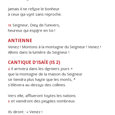
Jamais il ne ref
u
se le bonheur
à ceux qui v
o
nt sans reproche.
Seigneur, Die
u
de l’univers,
13
heureux qui esp
è
re en toi !
ANTIENNE
Venez ! Montons à la montagne du Seigneur ! Venez !
Allons dans la lumière du Seigneur !
CANTIQUE D'ISAÏE (IS 2)
Il arrivera dans les d
e
rniers jours +
2
que la montagne de la maison du Seigneur
se tiendra plus ha
u
te que les monts, *
s'élèvera au-dess
u
s des collines.
Vers elle, afflueront to
u
tes les nations
et viendront des pe
u
ples nombreux.
3
Ils diront : « Venez !