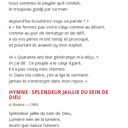
nous sommes le pe
u
ple qu'il conduit,
le troupeau guid
é
par sa main.
Aujourd'hui écouterez-vo
u
s sa parole ? +
« Ne fermez pas votre cœ
u
r comme au désert,
8
comme au jour de tentati
o
n et de défi,
où vos pères m'ont tent
é
et provoqué,
9
et pourtant ils avaient v
u
mon exploit.
« Quarante ans leur générati
o
n m'a déçu, +
10
et j'ai dit : Ce peuple a le cœ
u
r égaré,
il n'a pas conn
u
mes chemins.
Dans ma colère, j'en ai f
a
it le serment :
11
Jamais ils n'entrer
o
nt dans mon repos. »
HYMNE : SPLENDEUR JAILLIE DU SEIN DE
DIEU
A. Rivière — CNPL
Splendeur jaillie du sein de Dieu,
Lumière née de la lumière,
Avant que naisse l’univers