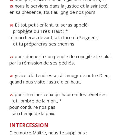
nous le servions dans la just
i
ce et la sainteté,
75
en sa présence, tout au l
o
ng de nos jours.
Et toi, petit enfant, tu seras appelé
76
proph
è
te du Très-Haut : *
tu marcheras devant, à la face du Seigneur,
et tu préparer
a
s ses chemins
pour donner à son peuple de conn
a
ître le salut
77
par la rémissi
o
n de ses péchés,
grâce à la tendresse, à l'amo
u
r de notre Dieu,
78
quand nous visite l'
a
stre d'en haut,
pour illuminer ceux qui habitent les ténèbres
79
et l'
o
mbre de la mort, *
pour conduire nos pas
au chem
i
n de la paix.
INTERCESSION
Dieu notre Maître, nous te supplions :