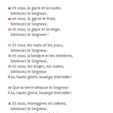
Et vous, le g
i
vre et la rosée,
68
bénissez le Seigneur,
et vous, le g
e
l et le froid,
69
bénissez le Seigneur,
et vous, la gl
a
ce et la neige,
70
bénissez le Seigneur !
Et vous, les nu
i
ts et les jours,
71
bénissez le Seigneur,
et vous, la lumi
è
re et les ténèbres,
72
bénissez le Seigneur,
et vous, les écl
a
irs, les nuées,
73
bénissez le Seigneur :
À lui, haute gloire, louange éternelle !
Que la terre bén
i
sse le Seigneur :
74
À lui, haute gloire, louange éternelle !
Et vous, mont
a
gnes et collines,
75
bénissez le Seigneur,