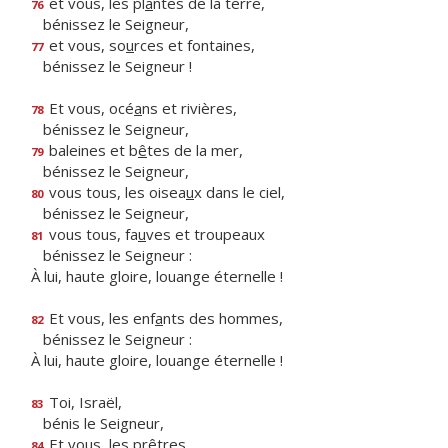
et vous, les pl
a
ntes de la terre,
76
bénissez le Seigneur,
et vous, so
u
rces et fontaines,
77
bénissez le Seigneur !
Et vous, océ
a
ns et rivières,
78
bénissez le Seigneur,
baleines et b
ê
tes de la mer,
79
bénissez le Seigneur,
vous tous, les oisea
u
x dans le ciel,
80
bénissez le Seigneur,
vous tous, fa
u
ves et troupeaux
81
bénissez le Seigneur :
À lui, haute gloire, louange éternelle !
Et vous, les enf
a
nts des hommes,
82
bénissez le Seigneur :
À lui, haute gloire, louange éternelle !
Toi, Israël,
83
bénis le Seigneur,
Et vo
u
s, les prêtres,
84