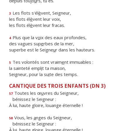
depuis toujo
u
rs, tu es.
Les flots s'él
è
vent, Seigneur,
3
les flots él
è
vent leur voix,
les flots él
è
vent leur fracas.
Plus que la v
o
ix des eaux profondes,
4
des vagues sup
e
rbes de la mer,
superbe est le Seigne
u
r dans les hauteurs.
Tes volontés sont vraim
e
nt immuables :
5
la sainteté empl
i
t ta maison,
Seigneur, pour la su
i
te des temps.
CANTIQUE DES TROIS ENFANTS (DN 3)
Toutes les œ
u
vres du Seigneur,
57
bénissez le Seigneur :
À lui, haute gloire, louange éternelle !
Vous, les
a
nges du Seigneur,
58
bénissez le Seigneur :
À lui, haute gloire, louange éternelle !