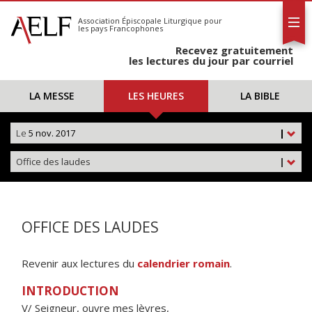
L'AELF
S'abonner
Association Épiscopale Liturgique
pour
les pays Francophones
Calendrier
Recevez gratuitement
Contact
les lectures du jour par courriel
LA MESSE
LES HEURES
LA BIBLE
Le
5 nov. 2017
|
Office des laudes
|
OFFICE DES LAUDES
Revenir aux lectures du
calendrier romain
.
INTRODUCTION
V/ Seigneur, ouvre mes lèvres,