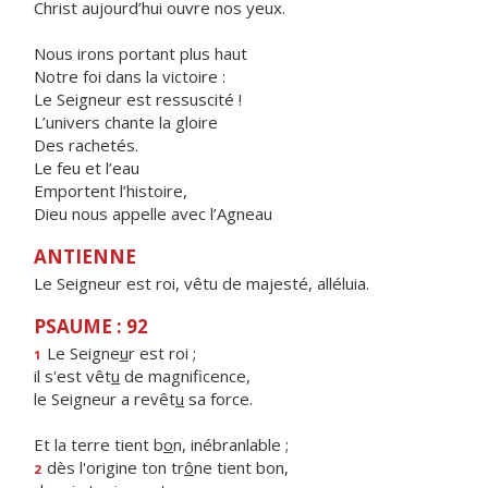
Christ aujourd’hui ouvre nos yeux.
Nous irons portant plus haut
Notre foi dans la victoire :
Le Seigneur est ressuscité !
L’univers chante la gloire
Des rachetés.
Le feu et l’eau
Emportent l’histoire,
Dieu nous appelle avec l’Agneau
ANTIENNE
Le Seigneur est roi, vêtu de majesté, alléluia.
PSAUME : 92
Le Seigne
u
r est roi ;
1
il s'est vêt
u
de magnificence,
le Seigneur a revêt
u
sa force.
Et la terre tient b
o
n, inébranlable ;
dès l'origine ton tr
ô
ne tient bon,
2