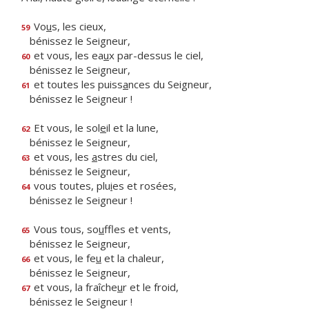
Vo
u
s, les cieux,
59
bénissez le Seigneur,
et vous, les ea
u
x par-dessus le ciel,
60
bénissez le Seigneur,
et toutes les puiss
a
nces du Seigneur,
61
bénissez le Seigneur !
Et vous, le sol
e
il et la lune,
62
bénissez le Seigneur,
et vous, les
a
stres du ciel,
63
bénissez le Seigneur,
vous toutes, plu
i
es et rosées,
64
bénissez le Seigneur !
Vous tous, so
u
ffles et vents,
65
bénissez le Seigneur,
et vous, le fe
u
et la chaleur,
66
bénissez le Seigneur,
et vous, la fraîche
u
r et le froid,
67
bénissez le Seigneur !