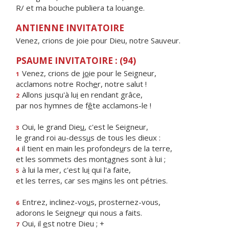
R/ et ma bouche publiera ta louange.
ANTIENNE INVITATOIRE
Venez, crions de joie pour Dieu, notre Sauveur.
PSAUME INVITATOIRE : (94)
Venez, crions de j
o
ie pour le Seigneur,
1
acclamons notre Roch
e
r, notre salut !
Allons jusqu'à lu
i
en rendant grâce,
2
par nos hymnes de f
ê
te acclamons-le !
Oui, le grand Die
u
, c'est le Seigneur,
3
le grand roi au-dess
u
s de tous les dieux :
il tient en main les profonde
u
rs de la terre,
4
et les sommets des mont
a
gnes sont à lui ;
à lui la mer, c'est lu
i
qui l'a faite,
5
et les terres, car ses m
a
ins les ont pétries.
Entrez, inclinez-vo
u
s, prosternez-vous,
6
adorons le Seigne
u
r qui nous a faits.
Oui, il
e
st notre Dieu ; +
7