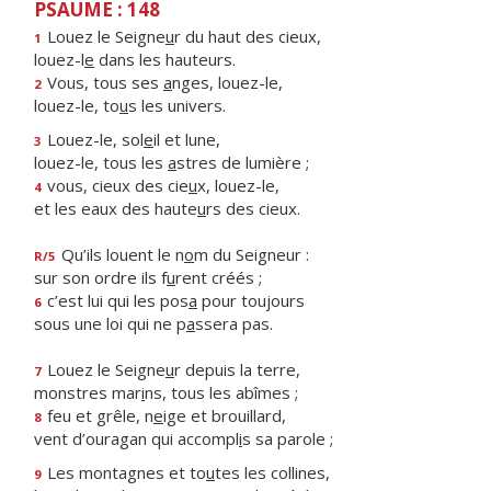
PSAUME : 148
Louez le Seigne
u
r du haut des cieux,
1
louez-l
e
dans les hauteurs.
Vous, tous ses
a
nges, louez-le,
2
louez-le, to
u
s les univers.
Louez-le, sol
e
il et lune,
3
louez-le, tous les
a
stres de lumière ;
vous, cieux des cie
u
x, louez-le,
4
et les eaux des haute
u
rs des cieux.
Qu’ils louent le n
o
m du Seigneur :
R/5
sur son ordre ils f
u
rent créés ;
c’est lui qui les pos
a
pour toujours
6
sous une loi qui ne p
a
ssera pas.
Louez le Seigne
u
r depuis la terre,
7
monstres mar
i
ns, tous les abîmes ;
feu et grêle, n
e
ige et brouillard,
8
vent d’ouragan qui accompl
i
s sa parole ;
Les montagnes et to
u
tes les collines,
9