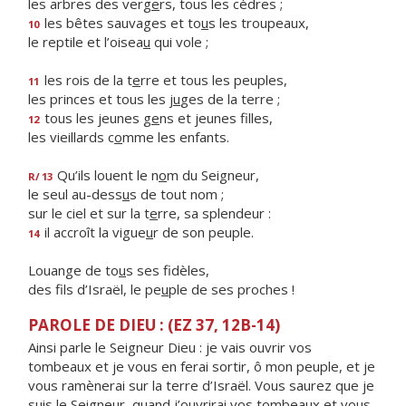
les arbres des verg
e
rs, tous les cèdres ;
les bêtes sauvages et to
u
s les troupeaux,
10
le reptile et l’oisea
u
qui vole ;
les rois de la t
e
rre et tous les peuples,
11
les princes et tous les j
u
ges de la terre ;
tous les jeunes g
e
ns et jeunes filles,
12
les vieillards c
o
mme les enfants.
Qu’ils louent le n
o
m du Seigneur,
R/
13
le seul au-dess
u
s de tout nom ;
sur le ciel et sur la t
e
rre, sa splendeur :
il accroît la vigue
u
r de son peuple.
14
Louange de to
u
s ses fidèles,
des fils d’Israël, le pe
u
ple de ses proches !
PAROLE DE DIEU : (EZ 37, 12B-14)
Ainsi parle le Seigneur Dieu : je vais ouvrir vos
tombeaux et je vous en ferai sortir, ô mon peuple, et je
vous ramènerai sur la terre d’Israël. Vous saurez que je
suis le Seigneur, quand j’ouvrirai vos tombeaux et vous