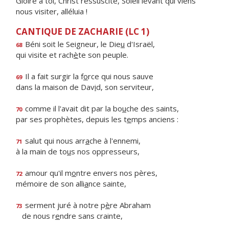
Gloire à toi, Christ ressuscité, Soleil levant qui viens
nous visiter, alléluia !
CANTIQUE DE ZACHARIE (LC 1)
Béni soit le Seigneur, le Die
u
d'Israël,
68
qui visite et rach
è
te son peuple.
Il a fait surgir la f
o
rce qui nous sauve
69
dans la maison de Dav
i
d, son serviteur,
comme il l'avait dit par la bo
u
che des saints,
70
par ses prophètes, depuis les t
e
mps anciens :
salut qui nous arr
a
che à l'ennemi,
71
à la main de to
u
s nos oppresseurs,
amour qu'il m
o
ntre envers nos pères,
72
mémoire de son alli
a
nce sainte,
serment juré à notre p
è
re Abraham
73
de nous r
e
ndre sans crainte,