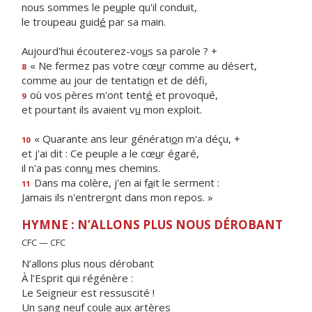
nous sommes le pe
u
ple qu'il conduit,
le troupeau guid
é
par sa main.
Aujourd'hui écouterez-vo
u
s sa parole ? +
« Ne fermez pas votre cœ
u
r comme au désert,
8
comme au jour de tentati
o
n et de défi,
où vos pères m'ont tent
é
et provoqué,
9
et pourtant ils avaient v
u
mon exploit.
« Quarante ans leur générati
o
n m'a déçu, +
10
et j'ai dit : Ce peuple a le cœ
u
r égaré,
il n'a pas conn
u
mes chemins.
Dans ma colère, j'en ai f
a
it le serment :
11
Jamais ils n'entrer
o
nt dans mon repos. »
HYMNE : N’ALLONS PLUS NOUS DÉROBANT
CFC — CFC
N’allons plus nous dérobant
À l’Esprit qui régénère :
Le Seigneur est ressuscité !
Un sang neuf coule aux artères