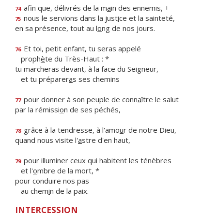
afin que, délivrés de la m
a
in des ennemis, +
74
nous le servions dans la just
i
ce et la sainteté,
75
en sa présence, tout au l
o
ng de nos jours.
Et toi, petit enfant, tu seras appelé
76
proph
è
te du Très-Haut : *
tu marcheras devant, à la face du Seigneur,
et tu préparer
a
s ses chemins
pour donner à son peuple de conn
a
ître le salut
77
par la rémissi
o
n de ses péchés,
grâce à la tendresse, à l'amo
u
r de notre Dieu,
78
quand nous visite l'
a
stre d'en haut,
pour illuminer ceux qui habitent les ténèbres
79
et l'
o
mbre de la mort, *
pour conduire nos pas
au chem
i
n de la paix.
INTERCESSION