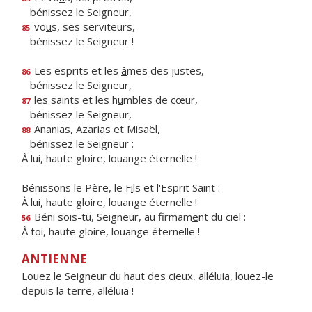
bénissez le Seigneur,
vo
u
s, ses serviteurs,
85
bénissez le Seigneur !
Les esprits et les
â
mes des justes,
86
bénissez le Seigneur,
les saints et les h
u
mbles de cœur,
87
bénissez le Seigneur,
Ananias, Azari
a
s et Misaël,
88
bénissez le Seigneur :
À lui, haute gloire, louange éternelle !
Bénissons le Père, le F
i
ls et l'Esprit Saint :
À lui, haute gloire, louange éternelle !
Béni sois-tu, Seigneur, au firmam
e
nt du ciel :
56
À toi, haute gloire, louange éternelle !
ANTIENNE
Louez le Seigneur du haut des cieux, alléluia, louez-le
depuis la terre, alléluia !