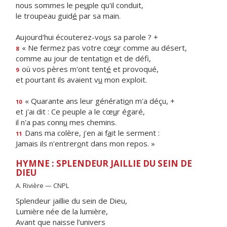
nous sommes le pe
u
ple qu'il conduit,
le troupeau guid
é
par sa main.
Aujourd'hui écouterez-vo
u
s sa parole ? +
« Ne fermez pas votre cœ
u
r comme au désert,
8
comme au jour de tentati
o
n et de défi,
où vos pères m'ont tent
é
et provoqué,
9
et pourtant ils avaient v
u
mon exploit.
« Quarante ans leur générati
o
n m'a déçu, +
10
et j'ai dit : Ce peuple a le cœ
u
r égaré,
il n'a pas conn
u
mes chemins.
Dans ma colère, j'en ai f
a
it le serment :
11
Jamais ils n'entrer
o
nt dans mon repos. »
HYMNE : SPLENDEUR JAILLIE DU SEIN DE
DIEU
A. Rivière — CNPL
Splendeur jaillie du sein de Dieu,
Lumière née de la lumière,
Avant que naisse l’univers