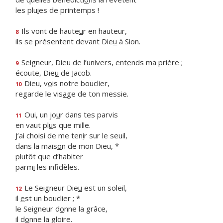
les plu
i
es de printemps !
Ils vont de haute
u
r en hauteur,
8
ils se présentent devant Die
u
à Sion.
Seigneur, Dieu de l’univers, ent
e
nds ma prière ;
9
écoute, Die
u
de Jacob.
Dieu, v
o
is notre bouclier,
10
regarde le vis
a
ge de ton messie.
Oui, un jo
u
r dans tes parvis
11
en vaut pl
u
s que mille.
J’ai choisi de me ten
i
r sur le seuil,
dans la mais
o
n de mon Dieu, *
plutôt que d’habiter
parm
i
les infidèles.
Le Seigneur Die
u
est un soleil,
12
il
e
st un bouclier ; *
le Seigneur d
o
nne la grâce,
il d
o
nne la gloire.