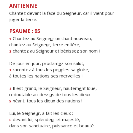
ANTIENNE
Chantez devant la face du Seigneur, car il vient pour
juger la terre.
PSAUME : 95
Chantez au Seigne
u
r un chant nouveau,
1
chantez au Seigne
u
r, terre entière,
chantez au Seigneur et béniss
e
z son nom !
2
De jour en jour, proclam
e
z son salut,
racontez à tous les pe
u
ples sa gloire,
3
à toutes les nati
o
ns ses merveilles !
Il est grand, le Seigneur, hautem
e
nt loué,
4
redoutable au-dess
u
s de tous les dieux :
néant, tous les die
u
x des nations !
5
Lui, le Seigne
u
r, a fait les cieux :
devant lui, splende
u
r et majesté,
6
dans son sanctuaire, puiss
a
nce et beauté.