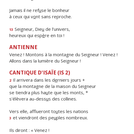
Jamais il ne ref
u
se le bonheur
à ceux qui v
o
nt sans reproche.
Seigneur, Die
u
de l’univers,
13
heureux qui esp
è
re en toi !
ANTIENNE
Venez ! Montons à la montagne du Seigneur ! Venez !
Allons dans la lumière du Seigneur !
CANTIQUE D'ISAÏE (IS 2)
Il arrivera dans les d
e
rniers jours +
2
que la montagne de la maison du Seigneur
se tiendra plus ha
u
te que les monts, *
s'élèvera au-dess
u
s des collines.
Vers elle, afflueront to
u
tes les nations
et viendront des pe
u
ples nombreux.
3
Ils diront : « Venez !