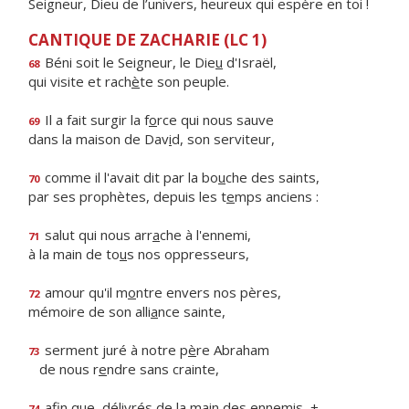
Seigneur, Dieu de l’univers, heureux qui espère en toi !
CANTIQUE DE ZACHARIE (LC 1)
Béni soit le Seigneur, le Die
u
d'Israël,
68
qui visite et rach
è
te son peuple.
Il a fait surgir la f
o
rce qui nous sauve
69
dans la maison de Dav
i
d, son serviteur,
comme il l'avait dit par la bo
u
che des saints,
70
par ses prophètes, depuis les t
e
mps anciens :
salut qui nous arr
a
che à l'ennemi,
71
à la main de to
u
s nos oppresseurs,
amour qu'il m
o
ntre envers nos pères,
72
mémoire de son alli
a
nce sainte,
serment juré à notre p
è
re Abraham
73
de nous r
e
ndre sans crainte,
afin que, délivrés de la m
a
in des ennemis, +
74