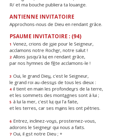
R/ et ma bouche publiera ta louange.
ANTIENNE INVITATOIRE
Approchons-nous de Dieu en rendant grâce.
PSAUME INVITATOIRE : (94)
Venez, crions de j
o
ie pour le Seigneur,
1
acclamons notre Roch
e
r, notre salut !
Allons jusqu'à lu
i
en rendant grâce,
2
par nos hymnes de f
ê
te acclamons-le !
Oui, le grand Die
u
, c'est le Seigneur,
3
le grand roi au-dess
u
s de tous les dieux :
il tient en main les profonde
u
rs de la terre,
4
et les sommets des mont
a
gnes sont à lui ;
à lui la mer, c'est lu
i
qui l'a faite,
5
et les terres, car ses m
a
ins les ont pétries.
Entrez, inclinez-vo
u
s, prosternez-vous,
6
adorons le Seigne
u
r qui nous a faits.
Oui, il
e
st notre Dieu ; +
7