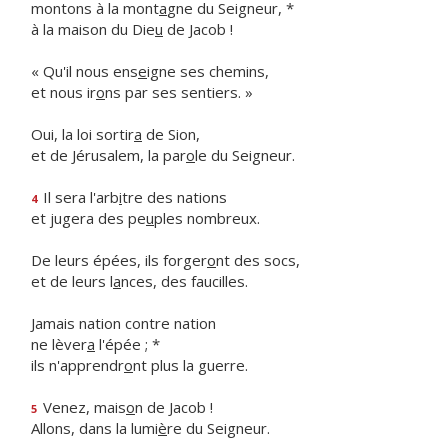
montons à la mont
a
gne du Seigneur, *
à la maison du Die
u
de Jacob !
« Qu'il nous ens
e
igne ses chemins,
et nous ir
o
ns par ses sentiers. »
Oui, la loi sortir
a
de Sion,
et de Jérusalem, la par
o
le du Seigneur.
Il sera l'arb
i
tre des nations
4
et jugera des pe
u
ples nombreux.
De leurs épées, ils forger
o
nt des socs,
et de leurs l
a
nces, des faucilles.
Jamais nation contre nation
ne lèver
a
l'épée ; *
ils n'apprendr
o
nt plus la guerre.
Venez, mais
o
n de Jacob !
5
Allons, dans la lumi
è
re du Seigneur.