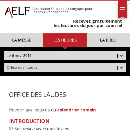
L'AELF
S'abonner
Association Épiscopale Liturgique
pour
les pays Francophones
Calendrier
Recevez gratuitement
Contact
les lectures du jour par courriel
LA MESSE
LES HEURES
LA BIBLE
Le
6 nov. 2017
|
Office des laudes
|
OFFICE DES LAUDES
Revenir aux lectures du
calendrier romain
.
INTRODUCTION
V/ Seigneur, ouvre mes lèvres,