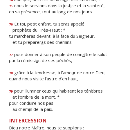
nous le servions dans la just
i
ce et la sainteté,
75
en sa présence, tout au l
o
ng de nos jours.
Et toi, petit enfant, tu seras appelé
76
proph
è
te du Très-Haut : *
tu marcheras devant, à la face du Seigneur,
et tu préparer
a
s ses chemins
pour donner à son peuple de conn
a
ître le salut
77
par la rémissi
o
n de ses péchés,
grâce à la tendresse, à l'amo
u
r de notre Dieu,
78
quand nous visite l'
a
stre d'en haut,
pour illuminer ceux qui habitent les ténèbres
79
et l'
o
mbre de la mort, *
pour conduire nos pas
au chem
i
n de la paix.
INTERCESSION
Dieu notre Maître, nous te supplions :