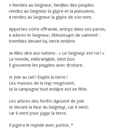
Rendez au Seigneur, fam
i
lles des peuples
7
rendez au Seigneur la gl
o
ire et la puissance,
rendez au Seigneur la gl
o
ire de son nom.
8
Apportez votre offrande, entr
e
z dans ses parvis,
adorez le Seigneur, éblouiss
a
nt de sainteté :
9
tremblez devant lu
i
, terre entière.
Allez dire aux nations : « Le Seigne
u
r est roi ! »
10
Le monde, inébranl
a
ble, tient bon.
Il gouverne les pe
u
ples avec droiture.
Joie au ciel ! Ex
u
lte la terre !
11
Les masses de la m
e
r mugissent,
la campagne tout enti
è
re est en fête.
12
Les arbres des forêts d
a
nsent de joie
devant la face du Seigne
u
r, car il vient,
13
car il vient pour jug
e
r la terre.
Il jugera le m
o
nde avec justice, *