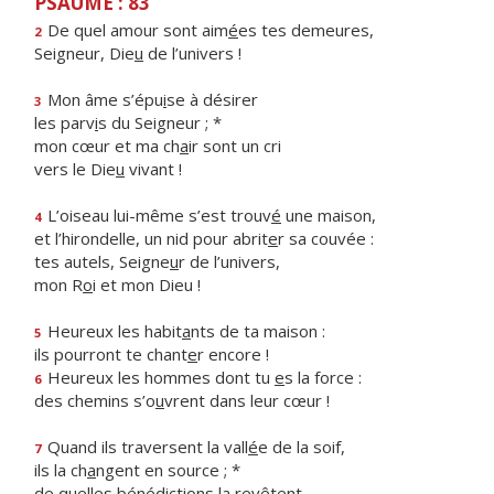
PSAUME : 83
De quel amour sont aim
é
es tes demeures,
2
Seigneur, Die
u
de l’univers !
Mon âme s’épu
i
se à désirer
3
les parv
i
s du Seigneur ; *
mon cœur et ma ch
a
ir sont un cri
vers le Die
u
vivant !
L’oiseau lui-même s’est trouv
é
une maison,
4
et l’hirondelle, un nid pour abrit
e
r sa couvée :
tes autels, Seigne
u
r de l’univers,
mon R
o
i et mon Dieu !
Heureux les habit
a
nts de ta maison :
5
ils pourront te chant
e
r encore !
Heureux les hommes dont tu
e
s la force :
6
des chemins s’o
u
vrent dans leur cœur !
Quand ils traversent la vall
é
e de la soif,
7
ils la ch
a
ngent en source ; *
de quelles bénédicti
o
ns la revêtent