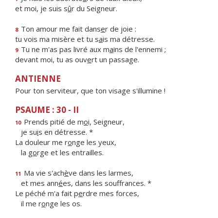
et moi, je suis s
û
r du Seigneur.
Ton amour me fait dans
e
r de joie :
8
tu vois ma misère et tu s
a
is ma détresse.
Tu ne m'as pas livré aux m
a
ins de l'ennemi ;
9
devant moi, tu as ouv
e
rt un passage.
ANTIENNE
Pour ton serviteur, que ton visage s'illumine !
PSAUME : 30 - II
Prends pitié de m
o
i, Seigneur,
10
je su
i
s en détresse. *
La douleur me r
o
nge les yeux,
la g
o
rge et les entrailles.
Ma vie s'ach
è
ve dans les larmes,
11
et mes ann
é
es, dans les souffrances. *
Le péché m'a fait p
e
rdre mes forces,
il me r
o
nge les os.