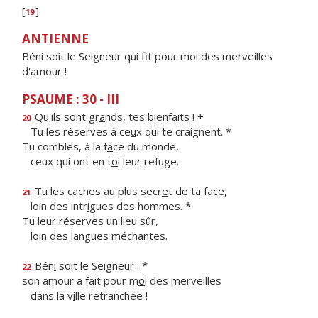
[
]
19
ANTIENNE
Béni soit le Seigneur qui fit pour moi des merveilles
d'amour !
PSAUME : 30 - III
Qu'ils sont gr
a
nds, tes bienfaits ! +
20
Tu les réserves à ce
u
x qui te craignent. *
Tu combles, à la f
a
ce du monde,
ceux qui ont en t
o
i leur refuge.
Tu les caches au plus secr
e
t de ta face,
21
loin des intr
i
gues des hommes. *
Tu leur rés
e
rves un lieu sûr,
loin des l
a
ngues méchantes.
Bén
i
soit le Seigneur : *
22
son amour a fait pour m
o
i des merveilles
dans la v
i
lle retranchée !