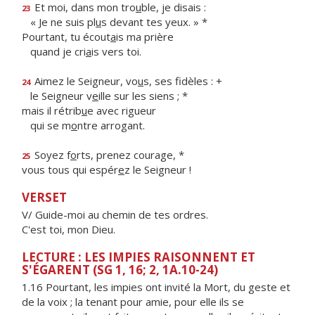
Et moi, dans mon tro
u
ble, je disais :
23
« Je ne suis pl
u
s devant tes yeux. » *
Pourtant, tu écout
a
is ma prière
quand je cri
a
is vers toi.
Aimez le Seigneur, vo
u
s, ses fidèles : +
24
le Seigneur v
e
ille sur les siens ; *
mais il rétrib
u
e avec rigueur
qui se m
o
ntre arrogant.
Soyez f
o
rts, prenez courage, *
25
vous tous qui espér
e
z le Seigneur !
VERSET
V/ Guide-moi au chemin de tes ordres.
C'est toi, mon Dieu.
LECTURE : LES IMPIES RAISONNENT ET
S'ÉGARENT (SG 1, 16; 2, 1A.10-24)
1.16 Pourtant, les impies ont invité la Mort, du geste et
de la voix ; la tenant pour amie, pour elle ils se