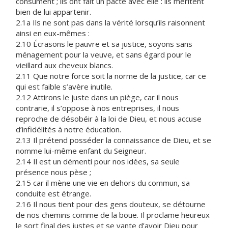
consument ; ils ont fait un pacte avec elle : ils méritent
bien de lui appartenir.
2.1a Ils ne sont pas dans la vérité lorsqu’ils raisonnent
ainsi en eux-mêmes :
2.10 Écrasons le pauvre et sa justice, soyons sans
ménagement pour la veuve, et sans égard pour le
vieillard aux cheveux blancs.
2.11 Que notre force soit la norme de la justice, car ce
qui est faible s’avère inutile.
2.12 Attirons le juste dans un piège, car il nous
contrarie, il s’oppose à nos entreprises, il nous
reproche de désobéir à la loi de Dieu, et nous accuse
d’infidélités à notre éducation.
2.13 Il prétend posséder la connaissance de Dieu, et se
nomme lui-même enfant du Seigneur.
2.14 Il est un démenti pour nos idées, sa seule
présence nous pèse ;
2.15 car il mène une vie en dehors du commun, sa
conduite est étrange.
2.16 Il nous tient pour des gens douteux, se détourne
de nos chemins comme de la boue. Il proclame heureux
le sort final des justes et se vante d’avoir Dieu pour