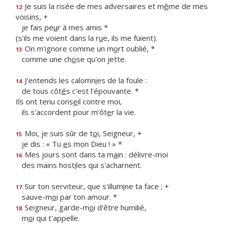
Je suis la risée de mes adversaires et m
ê
me de mes
12
voisins, +
je fais pe
u
r à mes amis *
(s'ils me voient dans la r
u
e, ils me fuient).
On m'ignore comme un m
o
rt oublié, *
13
comme une ch
o
se qu'on jette.
J'entends les calomn
i
es de la foule :
14
de tous côt
é
s c'est l'épouvante. *
Ils ont tenu cons
e
il contre moi,
ils s'accordent pour m'ôt
e
r la vie.
Moi, je suis sûr de t
o
i, Seigneur, +
15
je dis : « Tu
e
s mon Dieu ! » *
Mes jours sont dans ta m
a
in : délivre-moi
16
des mains host
i
les qui s'acharnent.
Sur ton serviteur, que s'illum
i
ne ta face ; +
17
sauve-m
o
i par ton amour. *
Seigneur, garde-m
o
i d'être humilié,
18
m
o
i qui t'appelle.