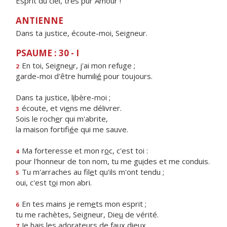
Esprit du ciel, très pur Amour !
ANTIENNE
Dans ta justice, écoute-moi, Seigneur.
PSAUME : 30 - I
En toi, Seigne
u
r, j'ai mon refuge ;
2
garde-moi d'être humili
é
pour toujours.
Dans ta justice, l
i
bère-moi ;
écoute, et vi
e
ns me délivrer.
3
Sois le roch
e
r qui m'abrite,
la maison fortifi
é
e qui me sauve.
Ma forteresse et mon r
o
c, c'est toi :
4
pour l'honneur de ton nom, tu me gu
i
des et me conduis.
Tu m'arraches au fil
e
t qu'ils m'ont tendu ;
5
oui, c'est t
o
i mon abri.
En tes mains je rem
e
ts mon esprit ;
6
tu me rachètes, Seigneur, Die
u
de vérité.
Je hais les adorate
u
rs de faux dieux,
7