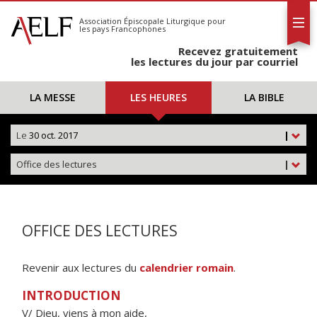
L'AELF
S'abonner
Association Épiscopale Liturgique
pour
les pays Francophones
Calendrier
Recevez gratuitement
Contact
les lectures du jour par courriel
LA MESSE
LES HEURES
LA BIBLE
Le
30 oct. 2017
|
Office des lectures
|
OFFICE DES LECTURES
Revenir aux lectures du
calendrier romain
.
INTRODUCTION
V/ Dieu, viens à mon aide,