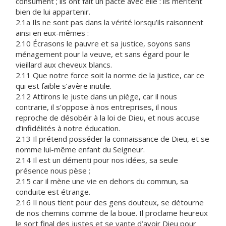
consument ; ils ont fait un pacte avec elle : ils méritent
bien de lui appartenir.
2.1a Ils ne sont pas dans la vérité lorsqu’ils raisonnent
ainsi en eux-mêmes :
2.10 Écrasons le pauvre et sa justice, soyons sans
ménagement pour la veuve, et sans égard pour le
vieillard aux cheveux blancs.
2.11 Que notre force soit la norme de la justice, car ce
qui est faible s’avère inutile.
2.12 Attirons le juste dans un piège, car il nous
contrarie, il s’oppose à nos entreprises, il nous
reproche de désobéir à la loi de Dieu, et nous accuse
d’infidélités à notre éducation.
2.13 Il prétend posséder la connaissance de Dieu, et se
nomme lui-même enfant du Seigneur.
2.14 Il est un démenti pour nos idées, sa seule
présence nous pèse ;
2.15 car il mène une vie en dehors du commun, sa
conduite est étrange.
2.16 Il nous tient pour des gens douteux, se détourne
de nos chemins comme de la boue. Il proclame heureux
le sort final des justes et se vante d’avoir Dieu pour