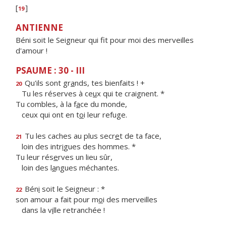
[
]
19
ANTIENNE
Béni soit le Seigneur qui fit pour moi des merveilles
d'amour !
PSAUME : 30 - III
Qu'ils sont gr
a
nds, tes bienfaits ! +
20
Tu les réserves à ce
u
x qui te craignent. *
Tu combles, à la f
a
ce du monde,
ceux qui ont en t
o
i leur refuge.
Tu les caches au plus secr
e
t de ta face,
21
loin des intr
i
gues des hommes. *
Tu leur rés
e
rves un lieu sûr,
loin des l
a
ngues méchantes.
Bén
i
soit le Seigneur : *
22
son amour a fait pour m
o
i des merveilles
dans la v
i
lle retranchée !