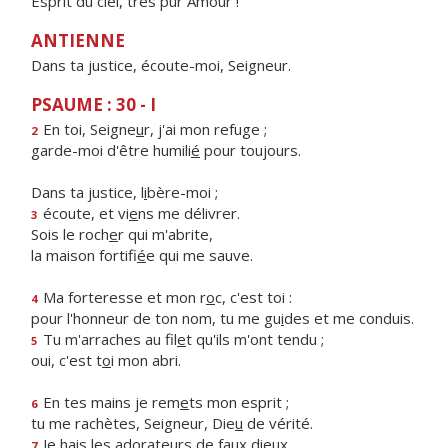
Esprit du ciel, très pur Amour !
ANTIENNE
Dans ta justice, écoute-moi, Seigneur.
PSAUME : 30 - I
En toi, Seigne
u
r, j'ai mon refuge ;
2
garde-moi d'être humili
é
pour toujours.
Dans ta justice, l
i
bère-moi ;
écoute, et vi
e
ns me délivrer.
3
Sois le roch
e
r qui m'abrite,
la maison fortifi
é
e qui me sauve.
Ma forteresse et mon r
o
c, c'est toi :
4
pour l'honneur de ton nom, tu me gu
i
des et me conduis.
Tu m'arraches au fil
e
t qu'ils m'ont tendu ;
5
oui, c'est t
o
i mon abri.
En tes mains je rem
e
ts mon esprit ;
6
tu me rachètes, Seigneur, Die
u
de vérité.
Je hais les adorate
u
rs de faux dieux,
7