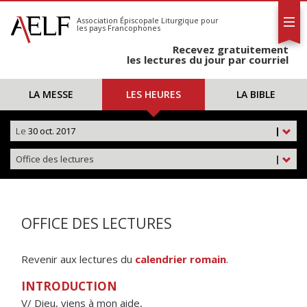
L'AELF
S'abonner
Association Épiscopale Liturgique
pour
les pays Francophones
Calendrier
Recevez gratuitement
Contact
les lectures du jour par courriel
LA MESSE
LES HEURES
LA BIBLE
Le
30 oct. 2017
|
Office des lectures
|
OFFICE DES LECTURES
Revenir aux lectures du
calendrier romain
.
INTRODUCTION
V/ Dieu, viens à mon aide,