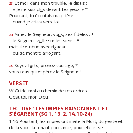
Et moi, dans mon tro
u
ble, je disais :
23
« Je ne suis pl
u
s devant tes yeux. » *
Pourtant, tu écout
a
is ma prière
quand je cri
a
is vers toi.
Aimez le Seigneur, vo
u
s, ses fidèles : +
24
le Seigneur v
e
ille sur les siens ; *
mais il rétrib
u
e avec rigueur
qui se m
o
ntre arrogant.
Soyez f
o
rts, prenez courage, *
25
vous tous qui espér
e
z le Seigneur !
VERSET
V/ Guide-moi au chemin de tes ordres.
C'est toi, mon Dieu.
LECTURE : LES IMPIES RAISONNENT ET
S'ÉGARENT (SG 1, 16; 2, 1A.10-24)
1.16 Pourtant, les impies ont invité la Mort, du geste et
de la voix ; la tenant pour amie, pour elle ils se