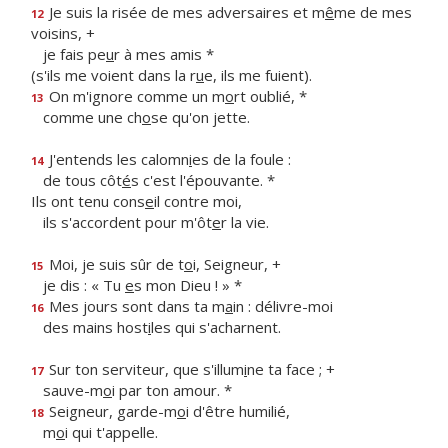
Je suis la risée de mes adversaires et m
ê
me de mes
12
voisins, +
je fais pe
u
r à mes amis *
(s'ils me voient dans la r
u
e, ils me fuient).
On m'ignore comme un m
o
rt oublié, *
13
comme une ch
o
se qu'on jette.
J'entends les calomn
i
es de la foule :
14
de tous côt
é
s c'est l'épouvante. *
Ils ont tenu cons
e
il contre moi,
ils s'accordent pour m'ôt
e
r la vie.
Moi, je suis sûr de t
o
i, Seigneur, +
15
je dis : « Tu
e
s mon Dieu ! » *
Mes jours sont dans ta m
a
in : délivre-moi
16
des mains host
i
les qui s'acharnent.
Sur ton serviteur, que s'illum
i
ne ta face ; +
17
sauve-m
o
i par ton amour. *
Seigneur, garde-m
o
i d'être humilié,
18
m
o
i qui t'appelle.