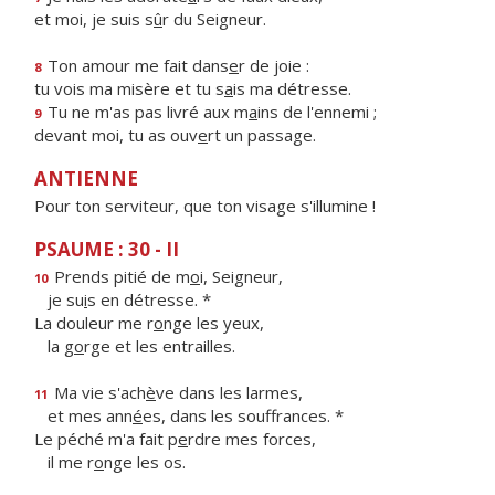
et moi, je suis s
û
r du Seigneur.
Ton amour me fait dans
e
r de joie :
8
tu vois ma misère et tu s
a
is ma détresse.
Tu ne m'as pas livré aux m
a
ins de l'ennemi ;
9
devant moi, tu as ouv
e
rt un passage.
ANTIENNE
Pour ton serviteur, que ton visage s'illumine !
PSAUME : 30 - II
Prends pitié de m
o
i, Seigneur,
10
je su
i
s en détresse. *
La douleur me r
o
nge les yeux,
la g
o
rge et les entrailles.
Ma vie s'ach
è
ve dans les larmes,
11
et mes ann
é
es, dans les souffrances. *
Le péché m'a fait p
e
rdre mes forces,
il me r
o
nge les os.