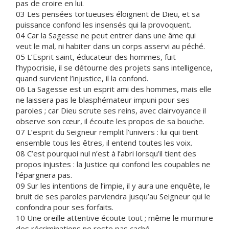
pas de croire en lui.
03 Les pensées tortueuses éloignent de Dieu, et sa
puissance confond les insensés qui la provoquent.
04 Car la Sagesse ne peut entrer dans une âme qui
veut le mal, ni habiter dans un corps asservi au péché.
05 L’Esprit saint, éducateur des hommes, fuit
l’hypocrisie, il se détourne des projets sans intelligence,
quand survient l’injustice, il la confond.
06 La Sagesse est un esprit ami des hommes, mais elle
ne laissera pas le blasphémateur impuni pour ses
paroles ; car Dieu scrute ses reins, avec clairvoyance il
observe son cœur, il écoute les propos de sa bouche.
07 L’esprit du Seigneur remplit l’univers : lui qui tient
ensemble tous les êtres, il entend toutes les voix.
08 C’est pourquoi nul n’est à l’abri lorsqu’il tient des
propos injustes : la Justice qui confond les coupables ne
l’épargnera pas.
09 Sur les intentions de l’impie, il y aura une enquête, le
bruit de ses paroles parviendra jusqu’au Seigneur qui le
confondra pour ses forfaits.
10 Une oreille attentive écoute tout ; même le murmure
des récriminations ne reste pas caché.