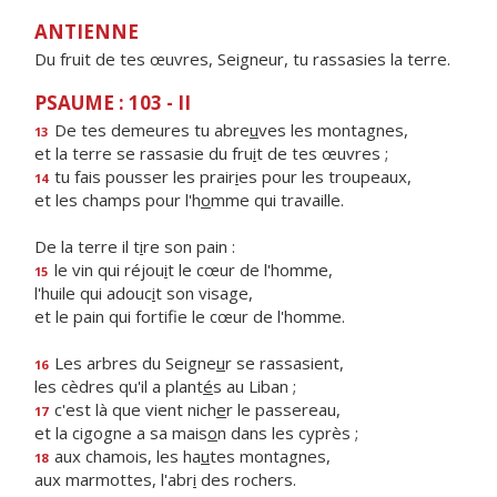
ANTIENNE
Du fruit de tes œuvres, Seigneur, tu rassasies la terre.
PSAUME : 103 - II
De tes demeures tu abre
u
ves les montagnes,
13
et la terre se rassasie du fru
i
t de tes œuvres ;
tu fais pousser les prair
i
es pour les troupeaux,
14
et les champs pour l'h
o
mme qui travaille.
De la terre il t
i
re son pain :
le vin qui réjou
i
t le cœur de l'homme,
15
l'huile qui adouc
i
t son visage,
et le pain qui fortif
e le cœur de l'homme.
Les arbres du Seigne
u
r se rassasient,
16
les cèdres qu'il a plant
é
s au Liban ;
c'est là que vient nich
e
r le passereau,
17
et la cigogne a sa mais
o
n dans les cyprès ;
aux chamois, les ha
u
tes montagnes,
18
aux marmottes, l'abr
i
des rochers.