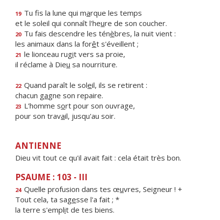
Tu fis la lune qui m
a
rque les temps
19
et le soleil qui connaît l'he
u
re de son coucher.
Tu fais descendre les tén
è
bres, la nuit vient :
20
les animaux dans la for
ê
t s'éveillent ;
le lionceau rug
i
t vers sa proie,
21
il réclame à Die
u
sa nourriture.
Quand paraît le sol
e
il, ils se retirent :
22
chacun g
a
gne son repaire.
L'homme s
o
rt pour son ouvrage,
23
pour son trav
a
il, jusqu'au soir.
ANTIENNE
Dieu vit tout ce qu'il avait fait : cela était très bon.
PSAUME : 103 - III
Quelle profusion dans tes œ
u
vres, Seigneur ! +
24
Tout cela, ta sag
e
sse l'a fait ; *
la terre s'empl
i
t de tes biens.