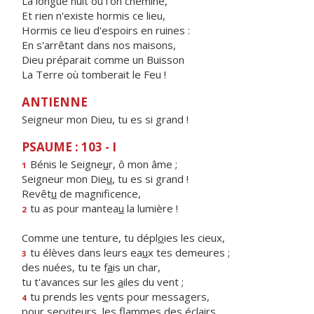
La longue nuit où l'on chemine,
Et rien n'existe hormis ce lieu,
Hormis ce lieu d'espoirs en ruines :
En s'arrêtant dans nos maisons,
Dieu préparait comme un Buisson
La Terre où tomberait le Feu !
ANTIENNE
Seigneur mon Dieu, tu es si grand !
PSAUME : 103 - I
Bénis le Seigne
u
r, ô mon âme ;
1
Seigneur mon Die
u
, tu es si grand !
Revêt
u
de magnificence,
tu as pour mantea
u
la lumière !
2
Comme une tenture, tu dépl
o
ies les cieux,
tu élèves dans leurs ea
u
x tes demeures ;
3
des nuées, tu te f
a
is un char,
tu t'avances sur les
a
iles du vent ;
tu prends les v
e
nts pour messagers,
4
pour serviteurs, les fl
a
mmes des éclairs.