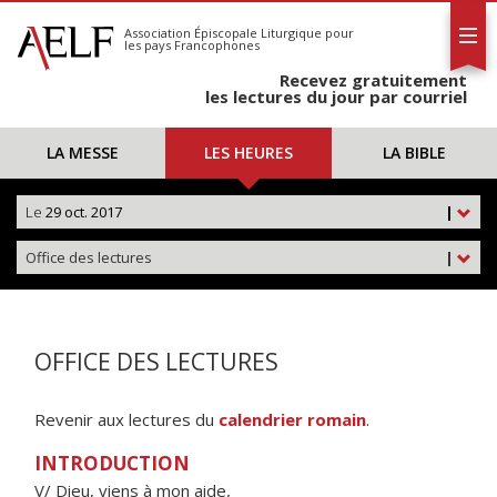
L'AELF
S'abonner
Association Épiscopale Liturgique
pour
les pays Francophones
Calendrier
Recevez gratuitement
Contact
les lectures du jour par courriel
LA MESSE
LES HEURES
LA BIBLE
Le
29 oct. 2017
|
Office des lectures
|
OFFICE DES LECTURES
Revenir aux lectures du
calendrier romain
.
INTRODUCTION
V/ Dieu, viens à mon aide,