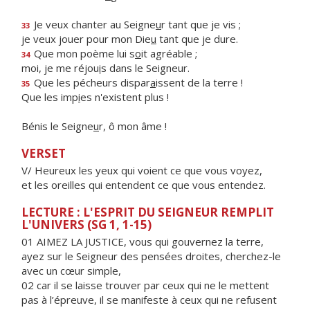
Je veux chanter au Seigne
u
r tant que je vis ;
33
je veux jouer pour mon Die
u
tant que je dure.
Que mon poème lui s
o
it agréable ;
34
moi, je me réjou
i
s dans le Seigneur.
Que les pécheurs dispar
a
issent de la terre !
35
Que les imp
i
es n'existent plus !
Bénis le Seigne
u
r, ô mon âme !
VERSET
V/ Heureux les yeux qui voient ce que vous voyez,
et les oreilles qui entendent ce que vous entendez.
LECTURE : L'ESPRIT DU SEIGNEUR REMPLIT
L'UNIVERS (SG 1, 1-15)
01 AIMEZ LA JUSTICE, vous qui gouvernez la terre,
ayez sur le Seigneur des pensées droites, cherchez-le
avec un cœur simple,
02 car il se laisse trouver par ceux qui ne le mettent
pas à l’épreuve, il se manifeste à ceux qui ne refusent