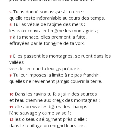
Tu as donné son ass
i
se à la terre :
5
qu'elle reste inébranl
a
ble au cours des temps.
Tu l'as vêtue de l'ab
î
me des mers :
6
les eaux couvraient m
ê
me les montagnes ;
à ta menace, elles pr
e
nnent la fuite,
7
effrayées par le tonn
e
rre de ta voix.
Elles passent les montagnes, se r
u
ent dans les
8
vallées
vers le lieu que tu leur
a
s préparé.
Tu leur imposes la lim
i
te à ne pas franchir :
9
qu'elles ne reviennent jam
a
is couvrir la terre.
Dans les ravins tu fais jaill
i
r des sources
10
et l'eau chemine aux cre
u
x des montagnes ;
elle abreuve les b
ê
tes des champs :
11
l'âne sauvage y c
a
lme sa soif ;
les oiseaux séjo
u
rnent près d'elle :
12
dans le feuillage on ent
e
nd leurs cris.