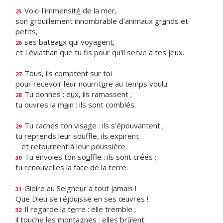
Voici l'immensit
é
de la mer,
25
son grouillement innombrable d'animaux gr
a
nds et
petits,
ses batea
u
x qui voyagent,
26
et Léviathan que tu fis pour qu'il s
e
rve à tes jeux.
Tous, ils c
o
mptent sur toi
27
pour recevoir leur nourrit
u
re au temps voulu.
Tu donnes : e
u
x, ils ramassent ;
28
tu ouvres la m
a
in : ils sont comblés.
Tu caches ton vis
a
ge : ils s'épouvantent ;
29
tu reprends leur souffle, ils expirent
et reto
u
rnent à leur poussière.
Tu envoies ton so
u
ffle : ils sont créés ;
30
tu renouvelles la f
a
ce de la terre.
Gloire au Seigne
u
r à tout jamais !
31
Que Dieu se réjou
i
sse en ses œuvres !
Il regarde la t
e
rre : elle tremble ;
32
il touche les mont
a
gnes : elles brûlent.