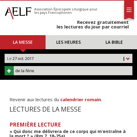
L'AELF
S'abonner
Association Épiscopale Liturgique
pour
les pays Francophones
Calendrier
Recevez gratuitement
Contact
les lectures du jour par courriel
LA MESSE
LES HEURES
LA BIBLE
Le
27 oct. 2017
|
de la férie
Revenir aux lectures du
calendrier romain
.
LECTURES DE LA MESSE
PREMIÈRE LECTURE
« Qui donc me délivrera de ce corps qui m’entraîne à
la mort ? » (Rm 7, 18-25a)