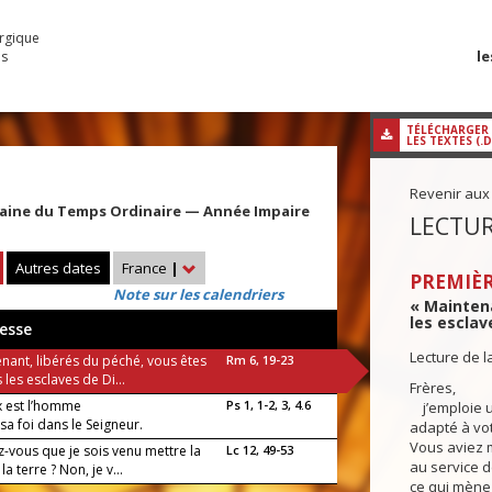
urgique
le
es
TÉLÉCHARGER
LES TEXTES (.
Revenir aux
maine du Temps Ordinaire — Année Impaire
LECTUR
Autres dates
France
|
PREMIÈR
Note sur les calendriers
« Maintena
les esclav
esse
Lecture de l
nant, libérés du péché, vous êtes
Rm 6, 19-23
les esclaves de Di...
Frères,
 est l’homme
Ps 1, 1-2, 3, 4.6
j’emploie u
sa foi dans le Seigneur.
adapté à vot
Vous aviez 
z-vous que je sois venu mettre la
Lc 12, 49-53
au service d
la terre ? Non, je v...
ce qui mène