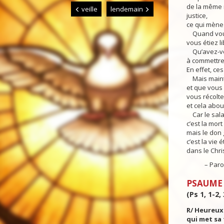
de la même m
veille
lendemain
justice,
ce qui mène 
Quand vous 
vous étiez l
Qu’avez-vou
à commettre
En effet, ces
Mais mainte
et que vous
vous récolte
et cela about
Car le sala
c’est la mort 
mais le don 
c’est la vie 
dans le Chri
– Parole 
PSAUME
(Ps 1, 1-2, 
R/ Heureux
qui met sa 