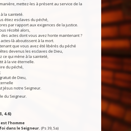
anière, mettez-les à présent au service de la
à la sainteté.
étiez esclaves du péché,
ibres par rapport aux exigences de la justice.
s récolté alors,
 des actes dont vous avez honte maintenant ?
 actes-là aboutissent à la mort.
nant que vous avez été libérés du péché
 êtes devenus les esclaves de Dieu,
z ce qui mène à la sainteté,
it à la vie éternelle.
ire du péché,
;
gratuit de Dieu,
éternelle
st Jésus notre Seigneur.
du Seigneur.
3, 4.6)
 est l’homme
foi dans le Seigneur.
(Ps 39, 5a)