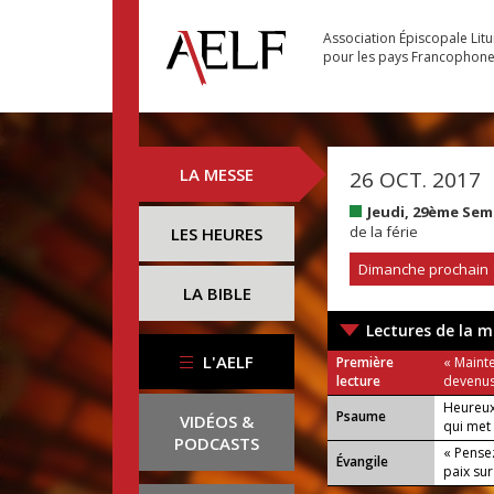
Association Épiscopale Lit
pour les pays Francophon
LA MESSE
26 OCT. 2017
Jeudi, 29ème Se
de la férie
LES HEURES
Dimanche prochain
LA BIBLE
Lectures de la m
L'AELF
Première
« Mainte
lecture
devenus 
Heureux
Psaume
VIDÉOS &
qui met 
PODCASTS
« Pense
Évangile
paix sur 