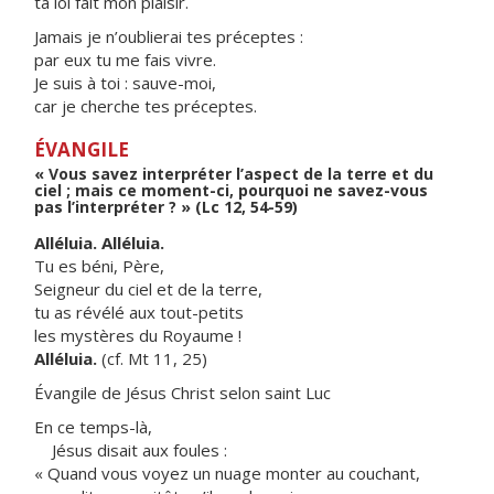
ta loi fait mon plaisir.
Jamais je n’oublierai tes préceptes :
par eux tu me fais vivre.
Je suis à toi : sauve-moi,
car je cherche tes préceptes.
ÉVANGILE
« Vous savez interpréter l’aspect de la terre et du
ciel ; mais ce moment-ci, pourquoi ne savez-vous
pas l’interpréter ? » (Lc 12, 54-59)
Alléluia. Alléluia.
Tu es béni, Père,
Seigneur du ciel et de la terre,
tu as révélé aux tout-petits
les mystères du Royaume !
Alléluia.
(cf. Mt 11, 25)
Évangile de Jésus Christ selon saint Luc
En ce temps-là,
Jésus disait aux foules :
« Quand vous voyez un nuage monter au couchant,