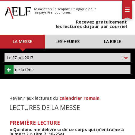
L'AELF
S'abonner
Association Épiscopale Liturgique
pour
les pays Francophones
Calendrier
Recevez gratuitement
Contact
les lectures du jour par courriel
LA MESSE
LES HEURES
LA BIBLE
Le
27 oct. 2017
|
de la férie
Revenir aux lectures du
calendrier romain
.
LECTURES DE LA MESSE
PREMIÈRE LECTURE
« Qui donc me délivrera de ce corps qui m’entraîne à
la mort ? » (Rm 7, 18-25a)