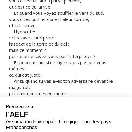
vous dites aussitôt qu’il va pleuvoir,
et c’est ce qui arrive.
Et quand vous voyez souffler le vent du sud,
vous dites qu’il fera une chaleur torride,
et cela arrive.
Hypocrites !
Vous savez interpréter
l’aspect de la terre et du ciel ;
mais ce moment-ci,
pourquoi ne savez-vous pas l’interpréter ?
Et pourquoi aussi ne jugez-vous pas par vous-
mêmes
ce qui est juste ?
Ainsi, quand tu vas avec ton adversaire devant le
magistrat,
pendant que tu es en chemin
mets tout en œuvre pour t’arranger avec lui,
afin d’éviter qu’il ne te traîne devant le juge,
que le juge ne te livre à l’huissier,
et que l’huissier ne te jette en prison.
Je te le dis :
tu n’en sortiras pas