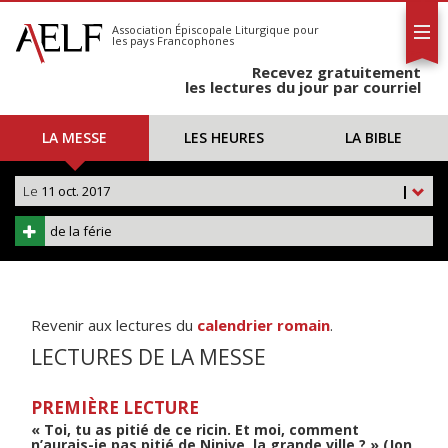
L'AELF
S'abonner
Association Épiscopale Liturgique
pour
les pays Francophones
Calendrier
Recevez gratuitement
Contact
les lectures du jour par courriel
LA MESSE
LES HEURES
LA BIBLE
Le
11 oct. 2017
|
de la férie
Revenir aux lectures du
calendrier romain
.
LECTURES DE LA MESSE
PREMIÈRE LECTURE
« Toi, tu as pitié de ce ricin. Et moi, comment
n’aurais-je pas pitié de Ninive, la grande ville ? » (Jon