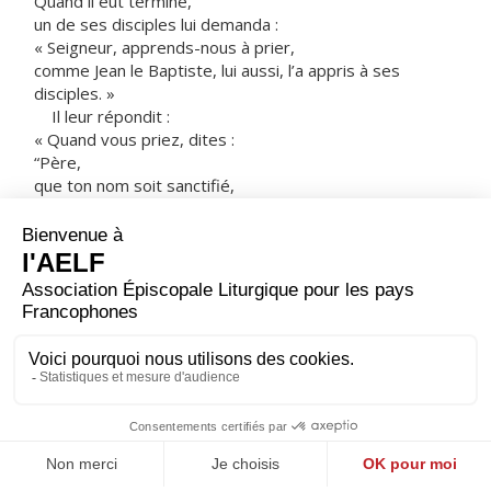
Quand il eut terminé,
un de ses disciples lui demanda :
« Seigneur, apprends-nous à prier,
comme Jean le Baptiste, lui aussi, l’a appris à ses
disciples. »
Il leur répondit :
« Quand vous priez, dites :
“Père,
que ton nom soit sanctifié,
que ton règne vienne.
Donne-nous le pain
dont nous avons besoin pour chaque jour
Pardonne-nous nos péchés,
car nous-mêmes, nous pardonnons aussi
à tous ceux qui ont des torts envers nous.
Et ne nous laisse pas entrer en tentation.” »
– Acclamons la Parole de Dieu.