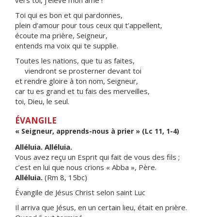
vers toi, j’élève mon âme !
Toi qui es bon et qui pardonnes,
plein d’amour pour tous ceux qui t’appellent,
écoute ma prière, Seigneur,
entends ma voix qui te supplie.
Toutes les nations, que tu as faites,
viendront se prosterner devant toi
et rendre gloire à ton nom, Seigneur,
car tu es grand et tu fais des merveilles,
toi, Dieu, le seul.
ÉVANGILE
« Seigneur, apprends-nous à prier » (Lc 11, 1-4)
Alléluia. Alléluia.
Vous avez reçu un Esprit qui fait de vous des fils ;
c’est en lui que nous crions « Abba », Père.
Alléluia.
(Rm 8, 15bc)
Évangile de Jésus Christ selon saint Luc
Il arriva que Jésus, en un certain lieu, était en prière.