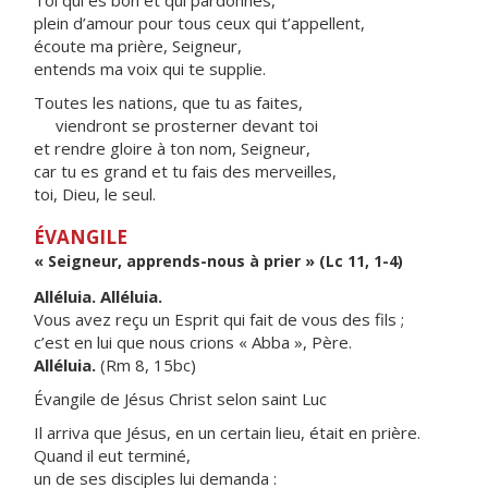
Toi qui es bon et qui pardonnes,
plein d’amour pour tous ceux qui t’appellent,
écoute ma prière, Seigneur,
entends ma voix qui te supplie.
Toutes les nations, que tu as faites,
viendront se prosterner devant toi
et rendre gloire à ton nom, Seigneur,
car tu es grand et tu fais des merveilles,
toi, Dieu, le seul.
ÉVANGILE
« Seigneur, apprends-nous à prier » (Lc 11, 1-4)
Alléluia. Alléluia.
Vous avez reçu un Esprit qui fait de vous des fils ;
c’est en lui que nous crions « Abba », Père.
Alléluia.
(Rm 8, 15bc)
Évangile de Jésus Christ selon saint Luc
Il arriva que Jésus, en un certain lieu, était en prière.
Quand il eut terminé,
un de ses disciples lui demanda :