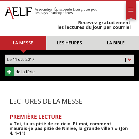
L'AELF
S'abonner
Association Épiscopale Liturgique
pour
les pays Francophones
Calendrier
Recevez gratuitement
Contact
les lectures du jour par courriel
LA MESSE
LES HEURES
LA BIBLE
Le
11 oct. 2017
|
de la férie
LECTURES DE LA MESSE
PREMIÈRE LECTURE
« Toi, tu as pitié de ce ricin. Et moi, comment
n’aurais-je pas pitié de Ninive, la grande ville ? » (Jon
4, 1-11)