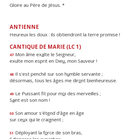
Gloire au Père de Jésus. *
ANTIENNE
Heureux les doux : ils obtiendront la terre promise !
CANTIQUE DE MARIE (LC 1)
Mon âme ex
a
lte le Seigneur,
47
exulte mon esprit en Die
u
, mon Sauveur !
Il s'est penché sur son h
u
mble servante ;
48
désormais, tous les âges me dir
o
nt bienheureuse.
Le Puissant fit pour m
o
i des merveilles ;
49
S
a
int est son nom !
Son amour s'ét
e
nd d'âge en âge
50
sur ce
u
x qui le craignent ;
Déployant la f
o
rce de son bras,
51