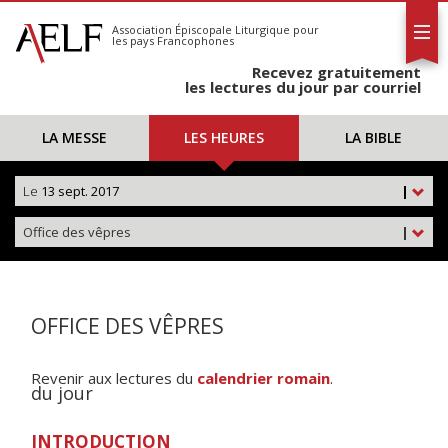
L'AELF
S'abonner
Association Épiscopale Liturgique
pour
les pays Francophones
Calendrier
Recevez gratuitement
Contact
les lectures du jour par courriel
LA MESSE
LES HEURES
LA BIBLE
Le
13 sept. 2017
|
Office des vêpres
|
OFFICE DES VÊPRES
Revenir aux lectures du
calendrier romain
.
du jour
INTRODUCTION