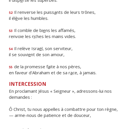
il disp
e
rse les superbes.
Il renverse les puiss
a
nts de leurs trônes,
52
il él
è
ve les humbles.
Il comble de bi
e
ns les affamés,
53
renvoie les r
i
ches les mains vides.
Il relève Isra
ë
l, son serviteur,
54
il se souvi
e
nt de son amour,
de la promesse f
a
ite à nos pères,
55
en faveur d'Abraham et de sa r
a
ce, à jamais.
INTERCESSION
En proclamant Jésus « Seigneur », adressons-lui nos
demandes :
Ô Christ, tu nous appelles à combattre pour ton règne,
— arme-nous de patience et de douceur,