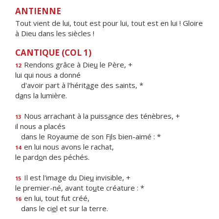
ANTIENNE
Tout vient de lui, tout est pour lui, tout est en lui ! Gloire
à Dieu dans les siècles !
CANTIQUE (COL 1)
Rendons grâce à Die
u
le Père, +
12
lui qui nous a donné
d'avoir part à l'hérit
a
ge des saints, *
d
a
ns la lumière.
Nous arrachant à la puiss
a
nce des ténèbres, +
13
il nous a placés
dans le Royaume de son F
i
ls bien-aimé : *
en lui nous avons le rachat,
14
le pard
o
n des péchés.
Il est l'image du Die
u
invisible, +
15
le premier-né, avant to
u
te créature : *
en lui, tout fut créé,
16
dans le ci
e
l et sur la terre.