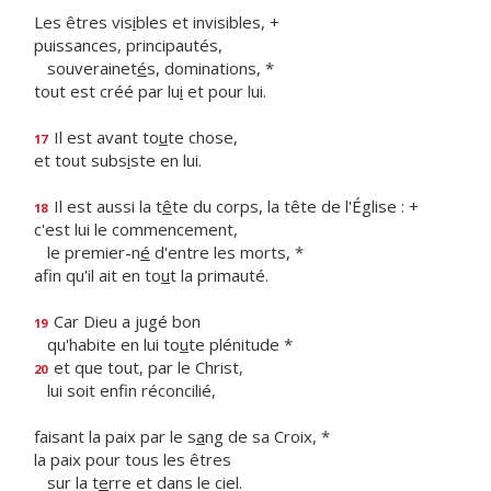
Les êtres vis
i
bles et invisibles, +
puissances, principautés,
souverainet
é
s, dominations, *
tout est créé par lu
i
et pour lui.
Il est avant to
u
te chose,
17
et tout subs
i
ste en lui.
Il est aussi la t
ê
te du corps, la tête de l'Église : +
18
c'est lui le commencement,
le premier-n
é
d'entre les morts, *
afin qu'il ait en to
u
t la primauté.
Car Dieu a jugé bon
19
qu'habite en lui to
u
te plénitude *
et que tout, par le Christ,
20
lui soit enf
n réconcilié,
faisant la paix par le s
a
ng de sa Croix, *
la paix pour tous les êtres
sur la t
e
rre et dans le ciel.