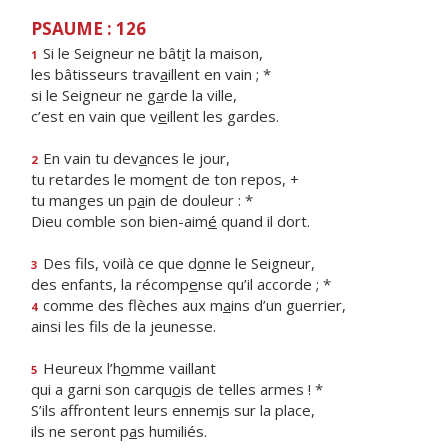
PSAUME : 126
Si le Seigneur ne bât
i
t la maison,
1
les bâtisseurs trav
a
illent en vain ; *
si le Seigneur ne g
a
rde la ville,
c’est en vain que v
e
illent les gardes.
En vain tu dev
a
nces le jour,
2
tu retardes le mom
e
nt de ton repos, +
tu manges un p
a
in de douleur : *
Dieu comble son bien-aim
é
quand il dort.
Des fils, voilà ce que d
o
nne le Seigneur,
3
des enfants, la récomp
e
nse qu’il accorde ; *
comme des flèches aux m
a
ins d’un guerrier,
4
ainsi les f
ls de la jeunesse.
Heureux l’h
o
mme vaillant
5
qui a garni son carqu
o
is de telles armes ! *
S’ils affrontent leurs ennem
i
s sur la place,
ils ne seront p
a
s humiliés.