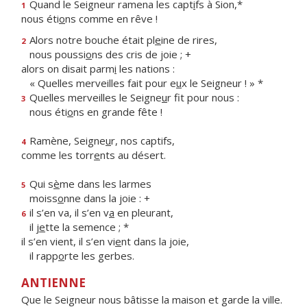
Quand le Seigneur ramena les capt
i
fs à Sion,*
1
nous éti
o
ns comme en rêve !
Alors notre bouche était pl
e
ine de rires,
2
nous poussi
o
ns des cris de joie ; +
alors on disait parm
i
les nations :
« Quelles merveilles fait pour e
u
x le Seigneur ! » *
Quelles merveilles le Seigne
u
r fit pour nous :
3
nous éti
o
ns en grande fête !
Ramène, Seigne
u
r, nos captifs,
4
comme les torr
e
nts au désert.
Qui s
è
me dans les larmes
5
moiss
o
nne dans la joie : +
il s’en va, il s’en v
a
en pleurant,
6
il j
e
tte la semence ; *
il s’en vient, il s’en vi
e
nt dans la joie,
il rapp
o
rte les gerbes.
ANTIENNE
Que le Seigneur nous bâtisse la maison et garde la ville.