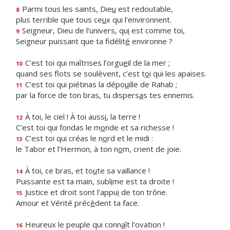
Parmi tous les saints, Die
u
est redoutable,
8
plus terrible que tous ce
u
x qui l’environnent.
Seigneur, Dieu de l’univers, qu
i
est comme toi,
9
Seigneur puissant que ta fidélit
é
environne ?
C’est toi qui maîtrises l’orgu
e
il de la mer ;
10
quand ses flots se soulèvent, c’est t
o
i qui les apaises.
C’est toi qui piétinas la dépo
u
ille de Rahab ;
11
par la force de ton bras, tu dispers
a
s tes ennemis.
À toi, le ciel ! À toi auss
i
, la terre !
12
C’est toi qui fondas le m
o
nde et sa richesse !
C’est toi qui créas le n
o
rd et le midi :
13
le Tabor et l’Hermon, à ton n
o
m, crient de joie.
À toi, ce bras, et to
u
te sa vaillance !
14
Puissante est ta main, subl
i
me est ta droite !
Justice et droit sont l’appu
i
de ton trône.
15
Amour et Vérité préc
è
dent ta face.
Heureux le peuple qui conn
a
ît l’ovation !
16