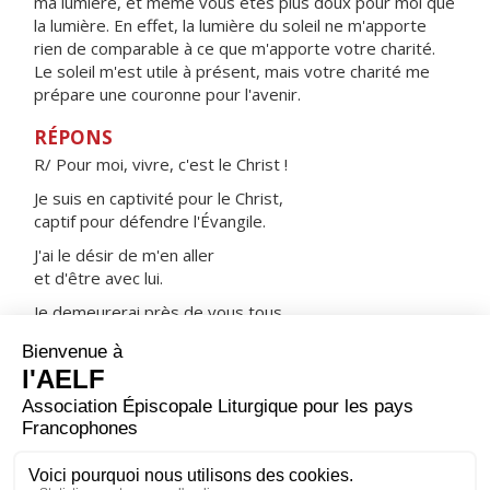
ma lumière, et même vous êtes plus doux pour moi que
la lumière. En effet, la lumière du soleil ne m'apporte
rien de comparable à ce que m'apporte votre charité.
Le soleil m'est utile à présent, mais votre charité me
prépare une couronne pour l'avenir.
RÉPONS
R/ Pour moi, vivre, c'est le Christ !
Je suis en captivité pour le Christ,
captif pour défendre l'Évangile.
J'ai le désir de m'en aller
et d'être avec lui.
Je demeurerai près de vous tous
pour la joie de votre foi.
ORAISON
Seigneur, force de ceux qui espèrent en toi, tu as donné
à l’évêque saint Jean Chrysostome une merveilleuse
éloquence et un grand courage dans les épreuves ;
accorde-nous la grâce de suivre ses enseignements