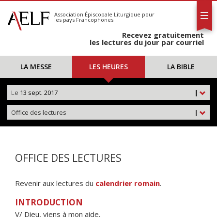
L'AELF
S'abonner
Association Épiscopale Liturgique
pour
les pays Francophones
Calendrier
Recevez gratuitement
Contact
les lectures du jour par courriel
LA MESSE
LES HEURES
LA BIBLE
Le
13 sept. 2017
|
Office des lectures
|
OFFICE DES LECTURES
Revenir aux lectures du
calendrier romain
.
INTRODUCTION
V/ Dieu, viens à mon aide,