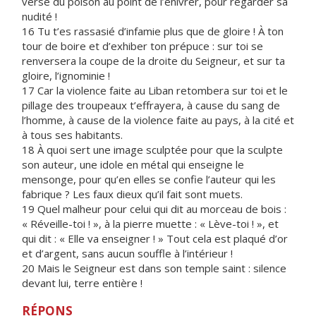
verse du poison au point de l’enivrer, pour regarder sa
nudité !
16 Tu t’es rassasié d’infamie plus que de gloire ! À ton
tour de boire et d’exhiber ton prépuce : sur toi se
renversera la coupe de la droite du Seigneur, et sur ta
gloire, l’ignominie !
17 Car la violence faite au Liban retombera sur toi et le
pillage des troupeaux t’effrayera, à cause du sang de
l’homme, à cause de la violence faite au pays, à la cité et
à tous ses habitants.
18 À quoi sert une image sculptée pour que la sculpte
son auteur, une idole en métal qui enseigne le
mensonge, pour qu’en elles se confie l’auteur qui les
fabrique ? Les faux dieux qu’il fait sont muets.
19 Quel malheur pour celui qui dit au morceau de bois :
« Réveille-toi ! », à la pierre muette : « Lève-toi ! », et
qui dit : « Elle va enseigner ! » Tout cela est plaqué d’or
et d’argent, sans aucun souffle à l’intérieur !
20 Mais le Seigneur est dans son temple saint : silence
devant lui, terre entière !
RÉPONS