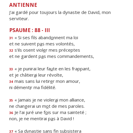
ANTIENNE
J'ai gardé pour toujours la dynastie de David, mon
serviteur.
PSAUME : 88 - III
« Si ses fils aband
o
nnent ma loi
31
et ne suivent p
a
s mes volontés,
s’ils osent viol
e
r mes préceptes
32
et ne gardent p
a
s mes commandements,
« je punirai leur fa
u
te en les frappant,
33
et je châtier
a
i leur révolte,
mais sans lui retir
e
r mon amour,
34
ni dément
i
r ma fidélité.
« Jamais je ne violer
a
i mon alliance,
35
ne changerai un m
o
t de mes paroles.
Je l’ai juré une f
o
is sur ma sainteté ;
36
non, je ne mentirai p
a
s à David !
« Sa dynastie sans f
n subsistera
37