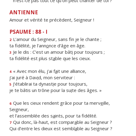
n'est-ce pas tout ce qu'on peut chanter de toi ?
ANTIENNE
Amour et vérité te précèdent, Seigneur !
PSAUME : 88 - I
L’amour du Seigneur, sans f
n je le chante ;
2
ta fidélité, je l’ann
o
nce d’âge en âge.
Je le dis : C’est un amour bât
i
pour toujours ;
3
ta fidélité est plus st
a
ble que les cieux.
« Avec mon élu, j’ai f
a
it une alliance,
4
j’ai juré à Dav
i
d, mon serviteur :
J’établirai ta dynast
i
e pour toujours,
5
je te bâtis un trône pour la su
i
te des âges. »
Que les cieux rendent grâce pour ta merv
e
ille,
6
Seigneur,
et l’assemblée des s
a
ints, pour ta fidélité.
Qui donc, là-haut, est compar
a
ble au Seigneur ?
7
Qui d’entre les dieux est sembl
a
ble au Seigneur ?