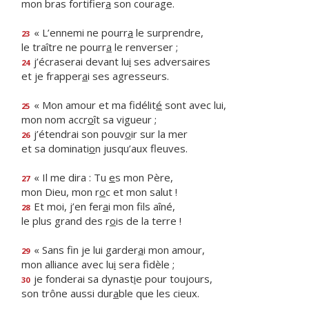
mon bras fortifier
a
son courage.
« L’ennemi ne pourr
a
le surprendre,
23
le traître ne pourr
a
le renverser ;
j’écraserai devant lu
i
ses adversaires
24
et je frapper
a
i ses agresseurs.
« Mon amour et ma fidélit
é
sont avec lui,
25
mon nom accr
o
ît sa vigueur ;
j’étendrai son pouv
o
ir sur la mer
26
et sa dominati
o
n jusqu’aux fleuves.
« Il me dira : Tu
e
s mon Père,
27
mon Dieu, mon r
o
c et mon salut !
Et moi, j’en fer
a
i mon fils aîné,
28
le plus grand des r
o
is de la terre !
« Sans fin je lui garder
a
i mon amour,
29
mon alliance avec lu
i
sera fidèle ;
je fonderai sa dynast
i
e pour toujours,
30
son trône aussi dur
a
ble que les cieux.