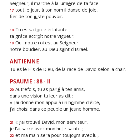
Seigneur, il marche à la lumi
è
re de ta face ;
tout le jour, à ton nom il d
a
nse de joie,
17
fier de ton j
u
ste pouvoir.
Tu es sa f
o
rce éclatante ;
18
ta grâce accr
o
ît notre vigueur.
Oui, notre r
o
i est au Seigneur ;
19
notre bouclier, au Dieu s
a
int d’Israël.
ANTIENNE
Tu es le Fils de Dieu, de la race de David selon la chair.
PSAUME : 88 - II
Autrefois, tu as parl
é
à tes amis,
20
dans une visi
o
n tu leur as dit :
« J’ai donné mon appui à un h
o
mme d’élite,
j’ai choisi dans ce pe
u
ple un jeune homme.
« J’ai trouvé Dav
i
d, mon serviteur,
21
je l’ai sacré avec mon hu
i
le sainte ;
et ma main sera pour toujo
u
rs avec lui,
22