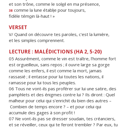
et son trône, comme le sol
e
il en ma présence,
comme la lune établ
i
e pour toujours,
38
fidèle tém
o
in là-haut ! »
VERSET
V/ Quand on découvre tes paroles, c'est la lumière,
et les simples comprennent.
LECTURE : MALÉDICTIONS (HA 2, 5-20)
05 Assurément, comme le vin est traître, l’homme fort
est orgueilleux, sans repos ; il ouvre large sa gorge
comme les enfers, il est comme la mort, jamais
rassasié ; il entasse pour lui toutes les nations, il
ramasse pour lui tous les peuples.
06 Tous ne vont-ils pas proférer sur lui une satire, des
pamphlets et des énigmes contre lui ? Ils diront : Quel
malheur pour celui qui s’enrichit du bien des autres –
Combien de temps encore ? – et pour celui qui
accumule des gages à son profit !
07 Ne vont-ils pas se dresser soudain, tes créanciers,
et se réveiller, ceux qui te feront trembler ? Par eux, tu