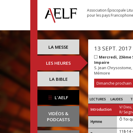
Association Épiscopale Lit
pour les pays Francophon
LA MESSE
13 SEPT. 2017
Mercredi, 23ème
Impaire
LES HEURES
S. Jean Chrysostome, 
Mémoire
LA BIBLE
Dimanche prochain
L'AELF
LECTURES
LAUDES
T
V/ Dieu,
Introduction
R/ Seign
VIDÉOS &
PODCASTS
Ô Toi q
...
Hymne
118-14 