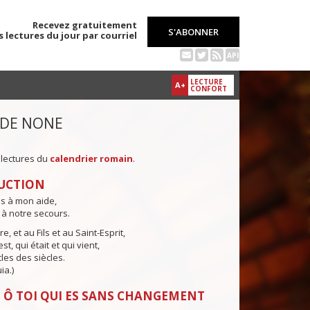
Recevez gratuitement
S'ABONNER
s lectures du jour par courriel
API
LECTURE
A+
CONFORT
 DE NONE
 lectures du
calendrier romain
.
UCTION
ns à mon aide,
 à notre secours.
e, et au Fils et au Saint-Esprit,
st, qui était et qui vient,
cles des siècles.
ia.)
 Ô TOI QUI ES SANS CHANGEMENT