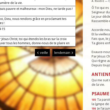
A. Rivière — 
lumière de la vie.
Ô Toi qui e
suis pauvre et malheureux : mon Dieu, ne tarde pas !
Seigneur du 
Le jour déclin
toi, Dieu, nous rendons grâce en proclamant tes
Rassemble-n
es !
4-15
Accorde-nous
Et la vieille
Fais que, le 
 Jésus Christ, toi qui étendis les bras sur la croix
Ta gloire enf
uver tous les hommes, donne-nous de te plaire en
de nos actes pour faire connaître au monde l'œuvre
mour. Toi qui règnes pour les siècles des siècles.
Exauce-nous
veille
lendemain
Par Jésus Ch
Qui règne av
Depuis toujo
ANTIEN
Qui me suit 
de la vie.
PSAUME :
Ta parole
105
la l
a
mpe de 
Je l’ai jur
106