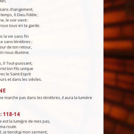
CNPL
s sans changement,
temps, ô Dieu fidèle ;
e, le soir vient :
ous tous en ta garde.
 la vie sans fin
sse sans ténèbres ;
jour de ton retour,
in nous illumine.
, ô Tout-puissant,
rist ton Fils unique
ec le Saint-Esprit
urs et dans les siècles.
NE
ne marche pas dans les ténèbres, il aura la lumière
 118-14
 est la lumi
è
re de mes pas,
ma route.
é, je tiendr
a
i mon serment,