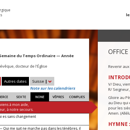
urgique
le
es
OFFICE
 Semaine du Temps Ordinaire — Année
évêque, docteur de l'Église
Revenir aux
INTROD
Autres dates
Suisse
|
V/ Dieu, vie
Note sur les calendriers
R/ Seigneur,
IERCE
SEXTE
NONE
VÊPRES
COMPLIES
Gloire au Pèr
au Dieu qui e
 viens à mon aide,
pour les siè
eur, à notre secours.
Amen. (Allélu
ui es sans changement
HYMNE :
— Qui me suit ne marche pas dans les ténèbres, il