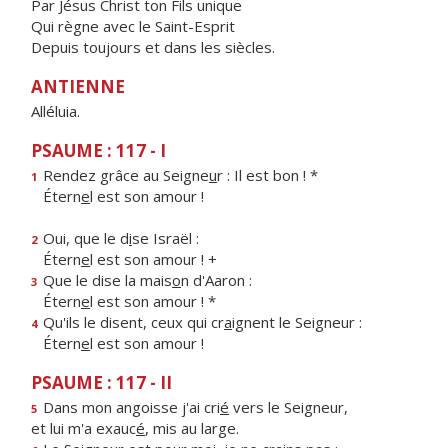
Par Jésus Christ ton Fils unique
Qui règne avec le Saint-Esprit
Depuis toujours et dans les siècles.
ANTIENNE
Alléluia.
PSAUME : 117 - I
Rendez grâce au Seigne
u
r : Il est bon ! *
1
Étern
e
l est son amour !
Oui, que le d
i
se Israël :
2
Étern
e
l est son amour ! +
Que le dise la mais
o
n d'Aaron :
3
Étern
e
l est son amour ! *
Qu'ils le disent, ceux qui cr
a
ignent le Seigneur :
4
Étern
e
l est son amour !
PSAUME : 117 - II
Dans mon angoisse j'ai cri
é
vers le Seigneur,
5
et lui m'a exauc
é
, mis au large.