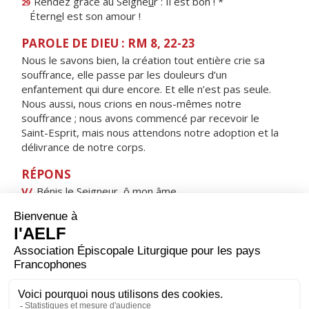
Rendez grâce au Seigne
u
r : Il est bon ! *
29
Étern
e
l est son amour !
PAROLE DE DIEU : RM 8, 22-23
Nous le savons bien, la création tout entière crie sa
souffrance, elle passe par les douleurs d’un
enfantement qui dure encore. Et elle n’est pas seule.
Nous aussi, nous crions en nous-mêmes notre
souffrance ; nous avons commencé par recevoir le
Saint-Esprit, mais nous attendons notre adoption et la
délivrance de notre corps.
RÉPONS
V/
Bénis le Seigneur, ô mon âme,
il rachète ta vie à la mort.
ORAISON
Dieu qui as envoyé ton Fils pour nous sauver et pour
faire de nous tes enfants d'adoption, regarde avec
bonté ceux que tu aimes comme un père ; puisque nous
croyons au Christ, accorde-nous la vraie liberté et la vie
éternelle.