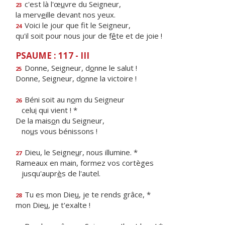
c'est là l'œ
u
vre du Seigneur,
23
la merv
e
ille devant nos yeux.
Voici le jour que f
t le Seigneur,
24
qu'il soit pour nous jour de f
ê
te et de joie !
PSAUME : 117 - III
Donne, Seigneur, d
o
nne le salut !
25
Donne, Seigneur, d
o
nne la victoire !
Béni soit au n
o
m du Seigneur
26
celu
i
qui vient ! *
De la mais
o
n du Seigneur,
no
u
s vous bénissons !
Dieu, le Seigne
u
r, nous illumine. *
27
Rameaux en main, formez vos cortèges
jusqu'aupr
è
s de l'autel.
Tu es mon Die
u
, je te rends grâce, *
28
mon Die
u
, je t'exalte !