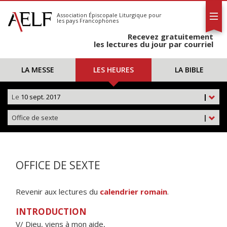
L'AELF
S'abonner
Association Épiscopale Liturgique
pour
les pays Francophones
Calendrier
Recevez gratuitement
Contact
les lectures du jour par courriel
LA MESSE
LES HEURES
LA BIBLE
Le
10 sept. 2017
|
Office de sexte
|
OFFICE DE SEXTE
Revenir aux lectures du
calendrier romain
.
INTRODUCTION
V/ Dieu, viens à mon aide,