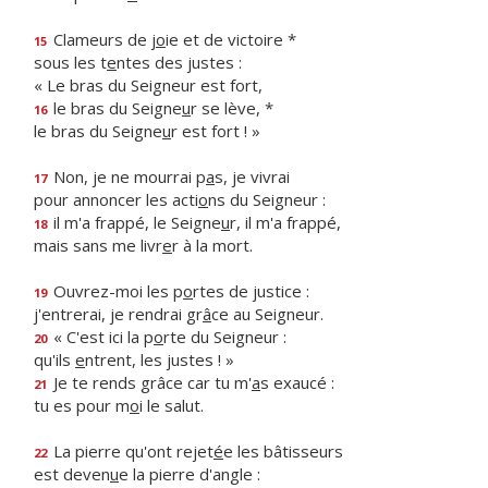
Clameurs de j
o
ie et de victoire *
15
sous les t
e
ntes des justes :
« Le bras du Seigneur est fort,
le bras du Seigne
u
r se lève, *
16
le bras du Seigne
u
r est fort ! »
Non, je ne mourrai p
a
s, je vivrai
17
pour annoncer les acti
o
ns du Seigneur :
il m'a frappé, le Seigne
u
r, il m'a frappé,
18
mais sans me livr
e
r à la mort.
Ouvrez-moi les p
o
rtes de justice :
19
j'entrerai, je rendrai gr
â
ce au Seigneur.
« C'est ici la p
o
rte du Seigneur :
20
qu'ils
e
ntrent, les justes ! »
Je te rends grâce car tu m'
a
s exaucé :
21
tu es pour m
o
i le salut.
La pierre qu'ont rejet
é
e les bâtisseurs
22
est deven
u
e la pierre d'angle :