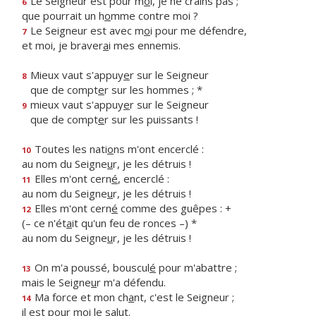
Le Seigneur est pour m
o
i, je ne crains pas ;
6
que pourrait un h
o
mme contre moi ?
Le Seigneur est avec m
o
i pour me défendre,
7
et moi, je braver
a
i mes ennemis.
Mieux vaut s'appuy
e
r sur le Seigneur
8
que de compt
e
r sur les hommes ; *
mieux vaut s'appuy
e
r sur le Seigneur
9
que de compt
e
r sur les puissants !
Toutes les nati
o
ns m'ont encerclé :
10
au nom du Seigne
u
r, je les détruis !
Elles m'ont cern
é
, encerclé :
11
au nom du Seigne
u
r, je les détruis !
Elles m'ont cern
é
comme des guêpes : +
12
(– ce n'ét
a
it qu'un feu de ronces –) *
au nom du Seigne
u
r, je les détruis !
On m'a poussé, bouscul
é
pour m'abattre ;
13
mais le Seigne
u
r m'a défendu.
Ma force et mon ch
a
nt, c'est le Seigneur ;
14
il est pour m
o
i le salut.