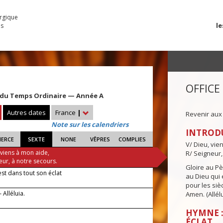
urgique
le
es
OFFICE
du Temps Ordinaire — Année A
Autres dates
France
|
Revenir aux
Note sur les calendriers
INTROD
IERCE
SEXTE
NONE
VÊPRES
COMPLIES
V/ Dieu, vie
 viens à mon aide,
R/ Seigneur,
eur, à notre secours.
Gloire au Pèr
est dans tout son éclat
au Dieu qui e
pour les siè
 Alléluia.
Amen. (Allélu
HYMNE :
ÉCLAT