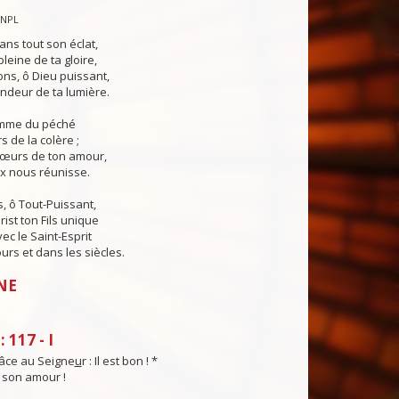
CNPL
ans tout son éclat,
pleine de ta gloire,
ns, ô Dieu puissant,
ndeur de ta lumière.
lamme du péché
s de la colère ;
cœurs de ton amour,
ix nous réunisse.
, ô Tout-Puissant,
rist ton Fils unique
ec le Saint-Esprit
urs et dans les siècles.
NE
 117 - I
âce au Seigne
u
r : Il est bon ! *
t son amour !