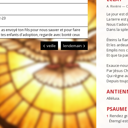
A. Rivière — 
Le jour est d
2-23
La terre est 
Nous t'adoro
Dans la sple
 as envoyé ton Fils pour nous sauver et pour faire
 tes enfants d'adoption, regarde avec bonté ceux
aimes comme un père ; puisque nous croyons au
Éteins la f
accorde-nous la vraie liberté et la vie éternelle.
Et les ardeur
veille
lendemain
Emplis nos 
Et que ta pa
Exauce-nous
Par Jésus Ch
Qui règne av
Depuis toujo
ANTIEN
Alléluia.
PSAUME :
Rendez gr
1
Étern
e
l es