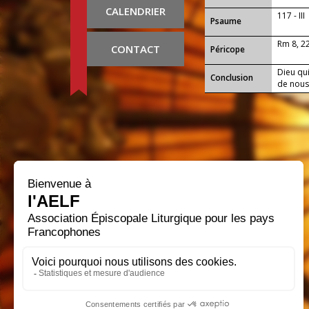
CALENDRIER
117 - III
Psaume
Rm 8, 2
CONTACT
Péricope
Dieu qui
Conclusion
de nous
que tu 
Christ, 