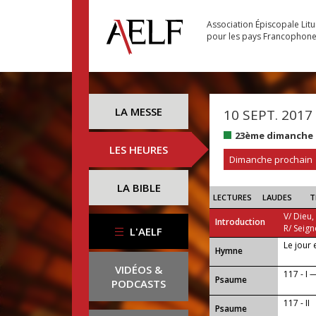
Association Épiscopale Lit
pour les pays Francophon
LA MESSE
10 SEPT. 2017
23ème dimanche 
LES HEURES
Dimanche prochain
LA BIBLE
LECTURES
LAUDES
T
V/ Dieu,
Introduction
R/ Seign
L'AELF
Le jour 
...
Hymne
VIDÉOS &
117 - I —
Psaume
PODCASTS
117 - II
Psaume