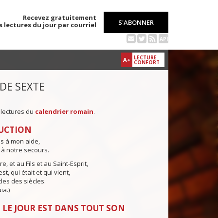
Recevez gratuitement
S'ABONNER
s lectures du jour par courriel
API
LECTURE
A+
CONFORT
 DE SEXTE
 lectures du
calendrier romain
.
UCTION
ns à mon aide,
 à notre secours.
e, et au Fils et au Saint-Esprit,
st, qui était et qui vient,
cles des siècles.
ia.)
 LE JOUR EST DANS TOUT SON