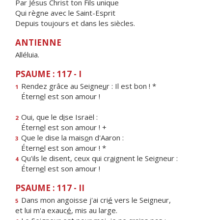
Par Jésus Christ ton Fils unique
Qui règne avec le Saint-Esprit
Depuis toujours et dans les siècles.
ANTIENNE
Alléluia.
PSAUME : 117 - I
Rendez grâce au Seigne
u
r : Il est bon ! *
1
Étern
e
l est son amour !
Oui, que le d
i
se Israël :
2
Étern
e
l est son amour ! +
Que le dise la mais
o
n d'Aaron :
3
Étern
e
l est son amour ! *
Qu'ils le disent, ceux qui cr
a
ignent le Seigneur :
4
Étern
e
l est son amour !
PSAUME : 117 - II
Dans mon angoisse j'ai cri
é
vers le Seigneur,
5
et lui m'a exauc
é
, mis au large.