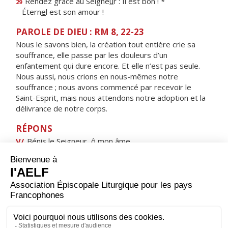
Rendez grâce au Seigne
u
r : Il est bon ! *
29
Étern
e
l est son amour !
PAROLE DE DIEU : RM 8, 22-23
Nous le savons bien, la création tout entière crie sa
souffrance, elle passe par les douleurs d’un
enfantement qui dure encore. Et elle n’est pas seule.
Nous aussi, nous crions en nous-mêmes notre
souffrance ; nous avons commencé par recevoir le
Saint-Esprit, mais nous attendons notre adoption et la
délivrance de notre corps.
RÉPONS
V/
Bénis le Seigneur, ô mon âme,
il rachète ta vie à la mort.
ORAISON
Dieu qui as envoyé ton Fils pour nous sauver et pour
faire de nous tes enfants d'adoption, regarde avec
bonté ceux que tu aimes comme un père ; puisque nous
croyons au Christ, accorde-nous la vraie liberté et la vie
éternelle.