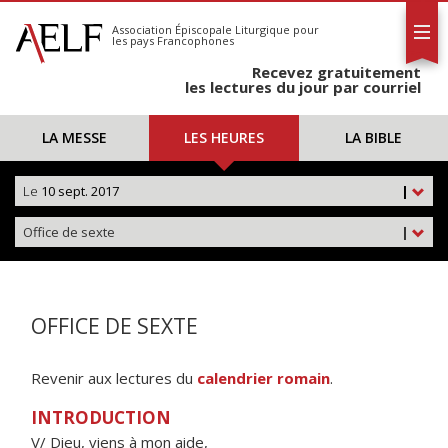
L'AELF
S'abonner
Association Épiscopale Liturgique
pour
les pays Francophones
Calendrier
Recevez gratuitement
Contact
les lectures du jour par courriel
LA MESSE
LES HEURES
LA BIBLE
Le
10 sept. 2017
|
Office de sexte
|
OFFICE DE SEXTE
Revenir aux lectures du
calendrier romain
.
INTRODUCTION
V/ Dieu, viens à mon aide,