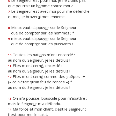
Le Seigneur est pour m
o
i, je ne crains pas ;
6
que pourrait un h
o
mme contre moi ?
Le Seigneur est avec m
o
i pour me défendre,
7
et moi, je braver
a
i mes ennemis.
Mieux vaut s'appuy
e
r sur le Seigneur
8
que de compt
e
r sur les hommes ; *
mieux vaut s'appuy
e
r sur le Seigneur
9
que de compt
e
r sur les puissants !
Toutes les nati
o
ns m'ont encerclé :
10
au nom du Seigne
u
r, je les détruis !
Elles m'ont cern
é
, encerclé :
11
au nom du Seigne
u
r, je les détruis !
Elles m'ont cern
é
comme des guêpes : +
12
(– ce n'ét
a
it qu'un feu de ronces –) *
au nom du Seigne
u
r, je les détruis !
On m'a poussé, bouscul
é
pour m'abattre ;
13
mais le Seigne
u
r m'a défendu.
Ma force et mon ch
a
nt, c'est le Seigneur ;
14
il est pour m
o
i le salut.