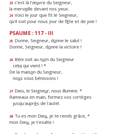
c'est là l'œ
u
vre du Seigneur,
23
la merv
e
ille devant nos yeux.
Voici le jour que f
t le Seigneur,
24
qu'il soit pour nous jour de f
ê
te et de joie !
PSAUME : 117 - III
Donne, Seigneur, d
o
nne le salut !
25
Donne, Seigneur, d
o
nne la victoire !
Béni soit au n
o
m du Seigneur
26
celu
i
qui vient ! *
De la mais
o
n du Seigneur,
no
u
s vous bénissons !
Dieu, le Seigne
u
r, nous illumine. *
27
Rameaux en main, formez vos cortèges
jusqu'aupr
è
s de l'autel.
Tu es mon Die
u
, je te rends grâce, *
28
mon Die
u
, je t'exalte !