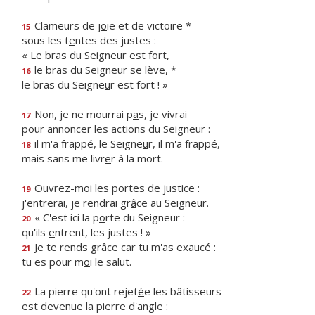
Clameurs de j
o
ie et de victoire *
15
sous les t
e
ntes des justes :
« Le bras du Seigneur est fort,
le bras du Seigne
u
r se lève, *
16
le bras du Seigne
u
r est fort ! »
Non, je ne mourrai p
a
s, je vivrai
17
pour annoncer les acti
o
ns du Seigneur :
il m'a frappé, le Seigne
u
r, il m'a frappé,
18
mais sans me livr
e
r à la mort.
Ouvrez-moi les p
o
rtes de justice :
19
j'entrerai, je rendrai gr
â
ce au Seigneur.
« C'est ici la p
o
rte du Seigneur :
20
qu'ils
e
ntrent, les justes ! »
Je te rends grâce car tu m'
a
s exaucé :
21
tu es pour m
o
i le salut.
La pierre qu'ont rejet
é
e les bâtisseurs
22
est deven
u
e la pierre d'angle :