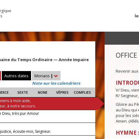
urgique
le
es
OFFICE
maine du Temps Ordinaire — Année Impaire
Revenir aux
Autres dates
Monaco
|
INTROD
Note sur les calendriers
V/ Dieu, vie
IERCE
SEXTE
NONE
VÊPRES
COMPLIES
R/ Seigneur,
 viens à mon aide,
Gloire au Pèr
eur, à notre secours.
au Dieu qui e
de Dieu, très pur Amour
pour les siè
Amen. (Allélu
justice, écoute-moi, Seigneur.
HYMNE :