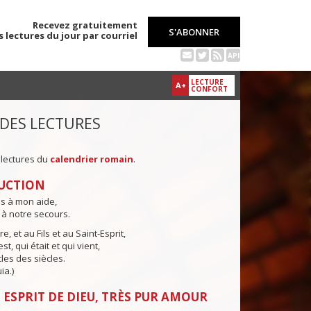
Recevez gratuitement
S'ABONNER
s lectures du jour par courriel
API
LECTURE
A+
CONFORT
 DES LECTURES
 lectures du
calendrier romain
.
UCTION
ns à mon aide,
 à notre secours.
e, et au Fils et au Saint-Esprit,
st, qui était et qui vient,
cles des siècles.
ia.)
 ESPRIT DE DIEU, TRÈS PUR AMOUR