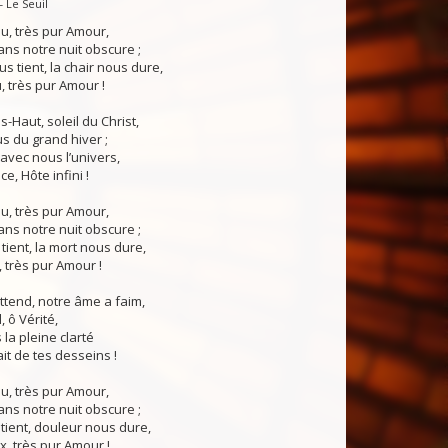
— Le Seuil
eu, très pur Amour,
ns notre nuit obscure ;
s tient, la chair nous dure,
, très pur Amour !
-Haut, soleil du Christ,
s du grand hiver ;
vec nous l’univers,
e, Hôte infini !
eu, très pur Amour,
ns notre nuit obscure ;
 tient, la mort nous dure,
, très pur Amour !
tend, notre âme a faim,
 ô Vérité,
 la pleine clarté
ait de tes desseins !
eu, très pur Amour,
ns notre nuit obscure ;
tient, douleur nous dure,
x, très pur Amour !