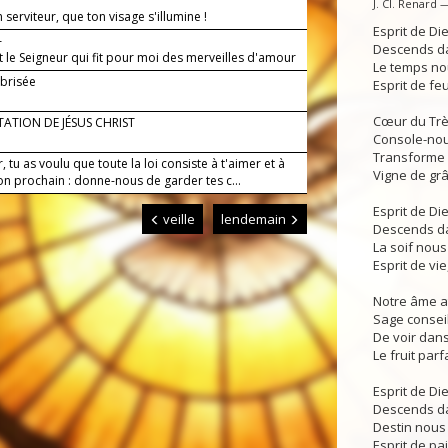
J. Cl. Renard 
 serviteur, que ton visage s'illumine !
Esprit de Di
—
Descends da
t le Seigneur qui fit pour moi des merveilles d'amour
Le temps nou
 brisée
Esprit de feu
Cœur du Très
ITATION DE JÉSUS CHRIST
Console-nou
Transforme a
, tu as voulu que toute la loi consiste à t'aimer et à
Vigne de grâc
on prochain : donne-nous de garder tes c...
Esprit de Di
veille
lendemain
Descends da
La soif nous
Esprit de vie
Notre âme at
Sage conseil,
De voir dans
Le fruit parf
Esprit de Di
Descends da
Destin nous 
Esprit de pai