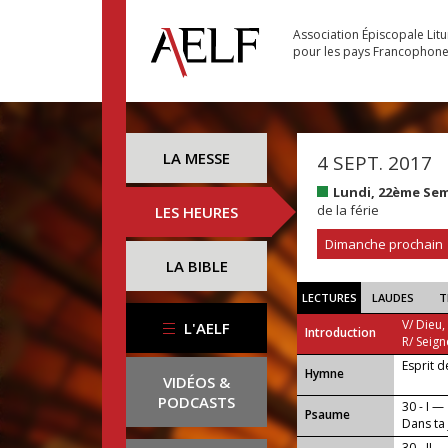
Association Épiscopale Lit
pour les pays Francophon
LA MESSE
4 SEPT. 2017
Lundi, 22ème Se
de la férie
LES HEURES
Dimanche prochain
LA BIBLE
LECTURES
LAUDES
T
V/ Dieu,
L'AELF
Introduction
R/ Seign
Esprit 
...
Hymne
VIDÉOS &
PODCASTS
30 - I —
Psaume
Dans ta 
30 - II —