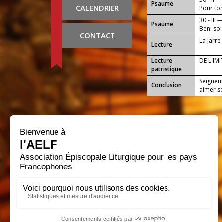
Psaume
CALENDRIER
Pour ton
30 - III 
Psaume
Béni soi
CONTACT
!
La jarre
Lecture
Lecture
DE L'IM
patristique
Seigneur
Conclusion
aimer s