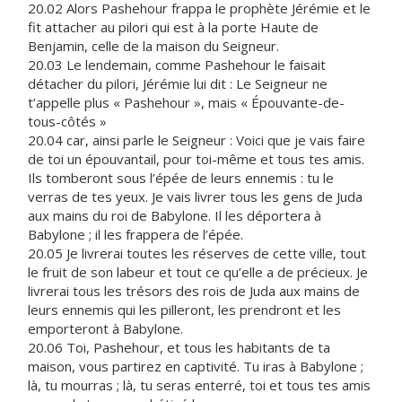
20.02 Alors Pashehour frappa le prophète Jérémie et le
fit attacher au pilori qui est à la porte Haute de
Benjamin, celle de la maison du Seigneur.
20.03 Le lendemain, comme Pashehour le faisait
détacher du pilori, Jérémie lui dit : Le Seigneur ne
t’appelle plus « Pashehour », mais « Épouvante-de-
tous-côtés »
20.04 car, ainsi parle le Seigneur : Voici que je vais faire
de toi un épouvantail, pour toi-même et tous tes amis.
Ils tomberont sous l’épée de leurs ennemis : tu le
verras de tes yeux. Je vais livrer tous les gens de Juda
aux mains du roi de Babylone. Il les déportera à
Babylone ; il les frappera de l’épée.
20.05 Je livrerai toutes les réserves de cette ville, tout
le fruit de son labeur et tout ce qu’elle a de précieux. Je
livrerai tous les trésors des rois de Juda aux mains de
leurs ennemis qui les pilleront, les prendront et les
emporteront à Babylone.
20.06 Toi, Pashehour, et tous les habitants de ta
maison, vous partirez en captivité. Tu iras à Babylone ;
là, tu mourras ; là, tu seras enterré, toi et tous tes amis