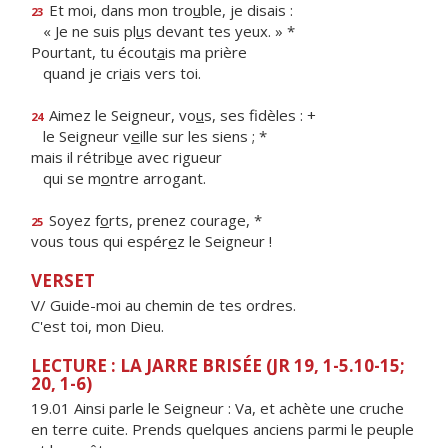
Et moi, dans mon tro
u
ble, je disais :
23
« Je ne suis pl
u
s devant tes yeux. » *
Pourtant, tu écout
a
is ma prière
quand je cri
a
is vers toi.
Aimez le Seigneur, vo
u
s, ses fidèles : +
24
le Seigneur v
e
ille sur les siens ; *
mais il rétrib
u
e avec rigueur
qui se m
o
ntre arrogant.
Soyez f
o
rts, prenez courage, *
25
vous tous qui espér
e
z le Seigneur !
VERSET
V/ Guide-moi au chemin de tes ordres.
C'est toi, mon Dieu.
LECTURE : LA JARRE BRISÉE (JR 19, 1-5.10-15;
20, 1-6)
19.01 Ainsi parle le Seigneur : Va, et achète une cruche
en terre cuite. Prends quelques anciens parmi le peuple