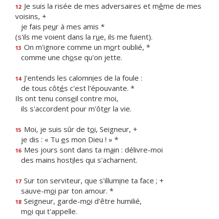
Je suis la risée de mes adversaires et m
ê
me de mes
12
voisins, +
je fais pe
u
r à mes amis *
(s'ils me voient dans la r
u
e, ils me fuient).
On m'ignore comme un m
o
rt oublié, *
13
comme une ch
o
se qu'on jette.
J'entends les calomn
i
es de la foule :
14
de tous côt
é
s c'est l'épouvante. *
Ils ont tenu cons
e
il contre moi,
ils s'accordent pour m'ôt
e
r la vie.
Moi, je suis sûr de t
o
i, Seigneur, +
15
je dis : « Tu
e
s mon Dieu ! » *
Mes jours sont dans ta m
a
in : délivre-moi
16
des mains host
i
les qui s'acharnent.
Sur ton serviteur, que s'illum
i
ne ta face ; +
17
sauve-m
o
i par ton amour. *
Seigneur, garde-m
o
i d'être humilié,
18
m
o
i qui t'appelle.