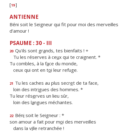
[
]
19
ANTIENNE
Béni soit le Seigneur qui fit pour moi des merveilles
d'amour !
PSAUME : 30 - III
Qu'ils sont gr
a
nds, tes bienfaits ! +
20
Tu les réserves à ce
u
x qui te craignent. *
Tu combles, à la f
a
ce du monde,
ceux qui ont en t
o
i leur refuge.
Tu les caches au plus secr
e
t de ta face,
21
loin des intr
i
gues des hommes. *
Tu leur rés
e
rves un lieu sûr,
loin des l
a
ngues méchantes.
Bén
i
soit le Seigneur : *
22
son amour a fait pour m
o
i des merveilles
dans la v
i
lle retranchée !