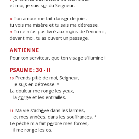
et moi, je suis s
û
r du Seigneur.
Ton amour me fait dans
e
r de joie :
8
tu vois ma misère et tu s
a
is ma détresse.
Tu ne m'as pas livré aux m
a
ins de l'ennemi ;
9
devant moi, tu as ouv
e
rt un passage.
ANTIENNE
Pour ton serviteur, que ton visage s'illumine !
PSAUME : 30 - II
Prends pitié de m
o
i, Seigneur,
10
je su
i
s en détresse. *
La douleur me r
o
nge les yeux,
la g
o
rge et les entrailles.
Ma vie s'ach
è
ve dans les larmes,
11
et mes ann
é
es, dans les souffrances. *
Le péché m'a fait p
e
rdre mes forces,
il me r
o
nge les os.