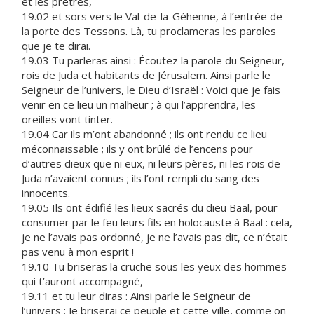
et les prêtres,
19.02 et sors vers le Val-de-la-Géhenne, à l’entrée de
la porte des Tessons. Là, tu proclameras les paroles
que je te dirai.
19.03 Tu parleras ainsi : Écoutez la parole du Seigneur,
rois de Juda et habitants de Jérusalem. Ainsi parle le
Seigneur de l’univers, le Dieu d’Israël : Voici que je fais
venir en ce lieu un malheur ; à qui l’apprendra, les
oreilles vont tinter.
19.04 Car ils m’ont abandonné ; ils ont rendu ce lieu
méconnaissable ; ils y ont brûlé de l’encens pour
d’autres dieux que ni eux, ni leurs pères, ni les rois de
Juda n’avaient connus ; ils l’ont rempli du sang des
innocents.
19.05 Ils ont édifié les lieux sacrés du dieu Baal, pour
consumer par le feu leurs fils en holocauste à Baal : cela,
je ne l’avais pas ordonné, je ne l’avais pas dit, ce n’était
pas venu à mon esprit !
19.10 Tu briseras la cruche sous les yeux des hommes
qui t’auront accompagné,
19.11 et tu leur diras : Ainsi parle le Seigneur de
l’univers : Je briserai ce peuple et cette ville, comme on