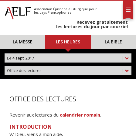
L'AELF
S'abonner
Association Épiscopale Liturgique
pour
les pays Francophones
Calendrier
Recevez gratuitement
Contact
les lectures du jour par courriel
LA MESSE
LES HEURES
LA BIBLE
Le
4 sept. 2017
|
Office des lectures
|
OFFICE DES LECTURES
Revenir aux lectures du
calendrier romain
.
INTRODUCTION
V/ Dieu, viens à mon aide,