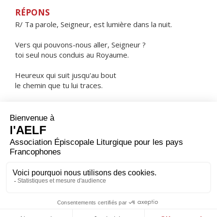
RÉPONS
R/ Ta parole, Seigneur, est lumière dans la nuit.
Vers qui pouvons-nous aller, Seigneur ?
toi seul nous conduis au Royaume.
Heureux qui suit jusqu'au bout
le chemin que tu lui traces.
Heureux qui médite en son cœur
les voies mystérieuses de l'amour.
ORAISON
Seigneur, tu as voulu que toute la loi consiste à t'aimer
et à aimer son prochain : donne-nous de garder tes
commandements, et de parvenir ainsi à la vie éternelle.