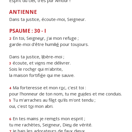
Esprit du ciel, très pur Amour !
ANTIENNE
Dans ta justice, écoute-moi, Seigneur.
PSAUME : 30 - I
En toi, Seigne
u
r, j'ai mon refuge ;
2
garde-moi d'être humili
é
pour toujours.
Dans ta justice, l
i
bère-moi ;
écoute, et vi
e
ns me délivrer.
3
Sois le roch
e
r qui m'abrite,
la maison fortifi
é
e qui me sauve.
Ma forteresse et mon r
o
c, c'est toi :
4
pour l'honneur de ton nom, tu me gu
i
des et me conduis.
Tu m'arraches au fil
e
t qu'ils m'ont tendu ;
5
oui, c'est t
o
i mon abri.
En tes mains je rem
e
ts mon esprit ;
6
tu me rachètes, Seigneur, Die
u
de vérité.
Je hais les adorate
u
rs de faux dieux,
7