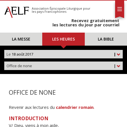
L'AELF
S'abonner
Association Épiscopale Liturgique
pour
les pays Francophones
Calendrier
Recevez gratuitement
Contact
les lectures du jour par courriel
LA MESSE
LES HEURES
LA BIBLE
Le
18 août 2017
|
Office de none
|
OFFICE DE NONE
Revenir aux lectures du
calendrier romain
.
INTRODUCTION
V/ Dieu, viens à mon aide,