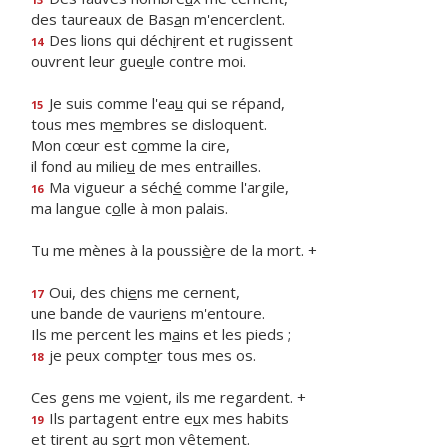
des taureaux de Bas
a
n m'encerclent.
Des lions qui déch
i
rent et rugissent
14
ouvrent leur gue
u
le contre moi.
Je suis comme l'ea
u
qui se répand,
15
tous mes m
e
mbres se disloquent.
Mon cœur est c
o
mme la cire,
il fond au milie
u
de mes entrailles.
Ma vigueur a séch
é
comme l'argile,
16
ma langue c
o
lle à mon palais.
Tu me mènes à la poussi
è
re de la mort. +
Oui, des chi
e
ns me cernent,
17
une bande de vauri
e
ns m'entoure.
Ils me percent les m
a
ins et les pieds ;
je peux compt
e
r tous mes os.
18
Ces gens me v
o
ient, ils me regardent. +
Ils partagent entre e
u
x mes habits
19
et tirent au s
o
rt mon vêtement.