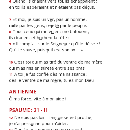
Quand ils criaient vers t
o
i, ils échappaient ;
6
en toi ils espéraient et n'étaient p
a
s déçus.
Et moi, je suis un v
e
r, pas un homme,
7
raillé par les gens, rejet
é
par le peuple.
Tous ceux qui me v
o
ient me bafouent,
8
ils ricanent et h
o
chent la tête :
« Il comptait sur le Seigne
u
r : qu'il le délivre !
9
Qu'il le sauve, puisqu'il
e
st son ami ! »
C'est toi qui m'as tiré du v
e
ntre de ma mère,
10
qui m'as mis en sûret
é
entre ses bras.
À toi je fus confi
é
dès ma naissance ;
11
dès le ventre de ma m
è
re, tu es mon Dieu.
ANTIENNE
Ô ma force, vite à mon aide !
PSAUME : 21 - II
Ne sois pas loin : l'ang
o
isse est proche,
12
je n'ai pers
o
nne pour m'aider.
Des fauves nombre
u
x me cernent,
13