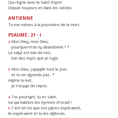
Qui règne avec le Saint-Esprit
Depuis toujours et dans les siècles.
ANTIENNE
Tu me mènes à la poussière de la mort.
PSAUME : 21 - I
Mon Die
u
, mon Dieu,
2
pourquoi m'as-t
u
abandonné ? *
Le sal
u
t est loin de moi,
loin des m
o
ts que je rugis.
Mon Dieu, j'app
e
lle tout le jour,
3
et tu ne r
é
ponds pas ; *
m
ê
me la nuit,
je n'ai p
a
s de repos.
Toi, pourt
a
nt, tu es saint,
4
toi qui habites les h
y
mnes d'Israël !
C'est en toi que nos p
è
res espéraient,
5
ils espéraient et tu les d
é
livrais.