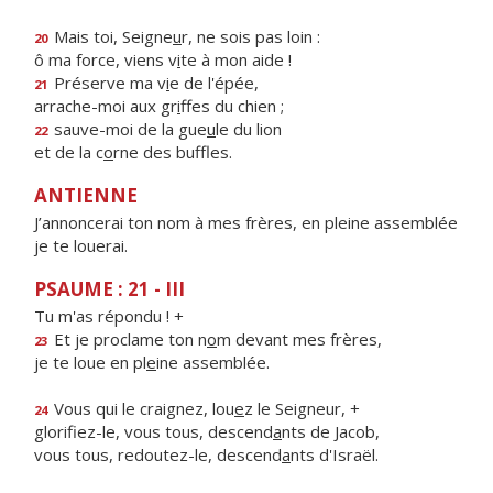
Mais toi, Seigne
u
r, ne sois pas loin :
20
ô ma force, viens v
i
te à mon aide !
Préserve ma v
i
e de l'épée,
21
arrache-moi aux gr
i
ffes du chien ;
sauve-moi de la gue
u
le du lion
22
et de la c
o
rne des buffles.
ANTIENNE
J’annoncerai ton nom à mes frères, en pleine assemblée
je te louerai.
PSAUME : 21 - III
Tu m'as répondu ! +
Et je proclame ton n
o
m devant mes frères,
23
je te loue en pl
e
ine assemblée.
Vous qui le craignez, lou
e
z le Seigneur, +
24
glorifiez-le, vous tous, descend
a
nts de Jacob,
vous tous, redoutez-le, descend
a
nts d'Israël.