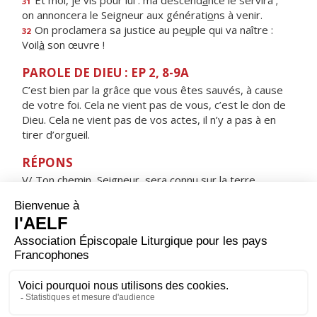
Et moi, je vis pour lui : ma descend
a
nce le servira ;
31
on annoncera le Seigneur aux générati
o
ns à venir.
On proclamera sa justice au pe
u
ple qui va naître :
32
Voil
à
son œuvre !
PAROLE DE DIEU : EP 2, 8-9A
C’est bien par la grâce que vous êtes sauvés, à cause
de votre foi. Cela ne vient pas de vous, c’est le don de
Dieu. Cela ne vient pas de vos actes, il n’y a pas à en
tirer d’orgueil.
RÉPONS
V/ Ton chemin, Seigneur, sera connu sur la terre,
ton salut parmi toutes les nations.
ORAISON
Seigneur Jésus Christ, toi qui as fait passer de la croix
dans ton Royaume le malfaiteur qui reconnaissait ses
fautes, nous te supplions en confessant nos péchés :
ouvre-nous, dès notre mort, les portes du paradis. Toi
qui règnes pour les siècles des siècles. Amen.