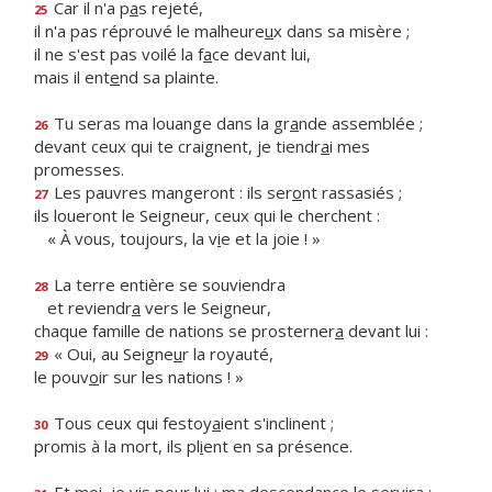
Car il n'a p
a
s rejeté,
25
il n'a pas réprouvé le malheure
u
x dans sa misère ;
il ne s'est pas voilé la f
a
ce devant lui,
mais il ent
e
nd sa plainte.
Tu seras ma louange dans la gr
a
nde assemblée ;
26
devant ceux qui te craignent, je tiendr
a
i mes
promesses.
Les pauvres mangeront : ils ser
o
nt rassasiés ;
27
ils loueront le Seigneur, ceux qui le cherchent :
« À vous, toujours, la v
i
e et la joie ! »
La terre entière se souviendra
28
et reviendr
a
vers le Seigneur,
chaque famille de nations se prosterner
a
devant lui :
« Oui, au Seigne
u
r la royauté,
29
le pouv
o
ir sur les nations ! »
Tous ceux qui festoy
a
ient s'inclinent ;
30
promis à la mort, ils pl
i
ent en sa présence.