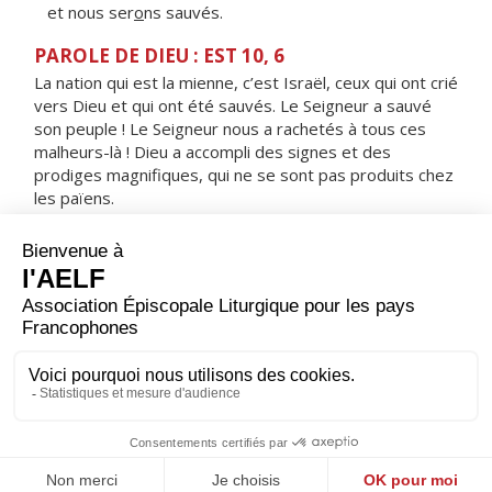
et nous ser
o
ns sauvés.
PAROLE DE DIEU : EST 10, 6
La nation qui est la mienne, c’est Israël, ceux qui ont crié
vers Dieu et qui ont été sauvés. Le Seigneur a sauvé
son peuple ! Le Seigneur nous a rachetés à tous ces
malheurs-là ! Dieu a accompli des signes et des
prodiges magnifiques, qui ne se sont pas produits chez
les païens.
RÉPONS
V/
Je te rends grâce, Seigneur, car tu m'as exaucé :
tu es pour moi le salut.
ORAISON
Nous t'en prions, Seigneur, que la passion de ton Fils
unique demeure devant nos yeux et nous fortifie dans
les épreuves. Lui Jésus, le Christ, notre Seigneur.