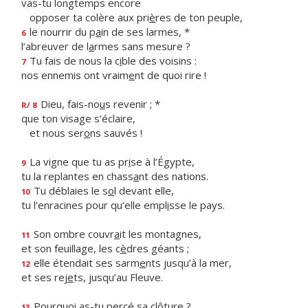
vas-tu longtemps encore
opposer ta colère aux pri
è
res de ton peuple,
le nourrir du p
a
in de ses larmes, *
6
l’abreuver de l
a
rmes sans mesure ?
Tu fais de nous la c
i
ble des voisins :
7
nos ennemis ont vraim
e
nt de quoi rire !
Dieu, fais-no
u
s revenir ; *
R/ 8
que ton visage s’éclaire,
et nous ser
o
ns sauvés !
La vigne que tu as pr
i
se à l’Égypte,
9
tu la replantes en chass
a
nt des nations.
Tu déblaies le s
o
l devant elle,
10
tu l’enracines pour qu’elle empl
i
sse le pays.
Son ombre couvr
a
it les montagnes,
11
et son feuillage, les c
è
dres géants ;
elle étendait ses sarm
e
nts jusqu’à la mer,
12
et ses rej
e
ts, jusqu’au Fleuve.
Pourquoi as-tu perc
é
sa clôture ?
13