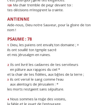
c’est pourquoi j’
a
ime tes exigences.
Ma chair tremble de pe
u
r devant toi :
120
tes décisions m’insp
i
rent la crainte.
ANTIENNE
Aide-nous, Dieu notre Sauveur, pour la gloire de ton
nom !
PSAUME : 78
Dieu, les païens ont envah
i
ton domaine ; +
1
ils ont souillé ton t
e
mple sacré
et mis Jérusal
e
m en ruines.
Ils ont livré les cadavres de tes serviteurs
2
en pâture aux rap
a
ces du ciel *
et la chair de tes fidèles, aux b
ê
tes de la terre ;
ils ont versé le sang comme l’eau
3
aux alento
u
rs de Jérusalem : *
les morts rest
a
ient sans sépulture.
Nous sommes la ris
é
e des voisins,
4
la fable et le jou
e
t de l’entourage.