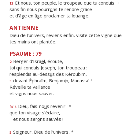
Et nous, ton peuple, le troupea
u
que tu conduis, +
13
sans fin nous pourr
o
ns te rendre grâce
et d’âge en âge proclam
e
r ta louange.
ANTIENNE
Dieu de l’univers, reviens enfin, visite cette vigne que
tes mains ont plantée.
PSAUME : 79
Berger d’Isra
ë
l, écoute,
2
toi qui conduis Jos
e
ph, ton troupeau :
resplendis au-dess
u
s des Kéroubim,
devant Éphraïm, Benjam
i
n, Manassé !
3
Rév
e
ille ta vaillance
et vi
e
ns nous sauver.
Dieu, fais-no
u
s revenir ; *
R/ 4
que ton visage s’éclaire,
et nous ser
o
ns sauvés !
Seigneur, Die
u
de l’univers, *
5