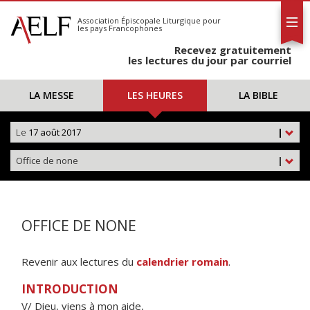
L'AELF
S'abonner
Association Épiscopale Liturgique
pour
les pays Francophones
Calendrier
Recevez gratuitement
Contact
les lectures du jour par courriel
LA MESSE
LES HEURES
LA BIBLE
Le
17 août 2017
|
Office de none
|
OFFICE DE NONE
Revenir aux lectures du
calendrier romain
.
INTRODUCTION
V/ Dieu, viens à mon aide,