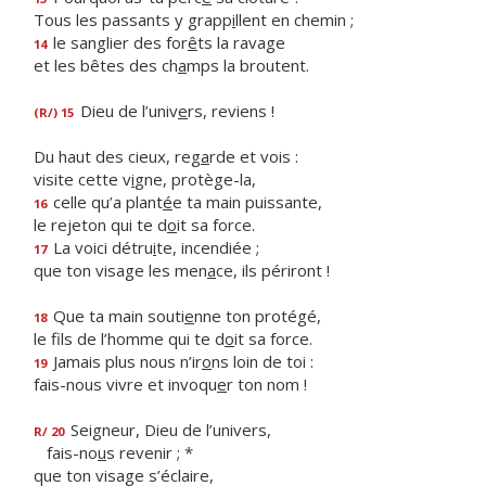
Tous les passants y grapp
i
llent en chemin ;
le sanglier des for
ê
ts la ravage
14
et les bêtes des ch
a
mps la broutent.
Dieu de l’univ
e
rs, reviens !
(R/) 15
Du haut des cieux, reg
a
rde et vois :
visite cette v
i
gne, protège-la,
celle qu’a plant
é
e ta main puissante,
16
le rejeton qui te d
o
it sa force.
La voici détru
i
te, incendiée ;
17
que ton visage les men
a
ce, ils périront !
Que ta main souti
e
nne ton protégé,
18
le fils de l’homme qui te d
o
it sa force.
Jamais plus nous n’ir
o
ns loin de toi :
19
fais-nous vivre et invoqu
e
r ton nom !
Seigneur, Dieu de l’univers,
R/ 20
fais-no
u
s revenir ; *
que ton visage s’éclaire,