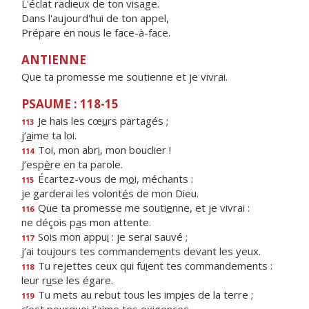
L'éclat radieux de ton visage.
Dans l'aujourd'hui de ton appel,
Prépare en nous le face-à-face.
ANTIENNE
Que ta promesse me soutienne et je vivrai.
PSAUME : 118-15
Je hais les cœ
u
rs partagés ;
113
j’
a
ime ta loi.
Toi, mon abr
i
, mon bouclier !
114
J’esp
è
re en ta parole.
Écartez-vous de m
o
i, méchants :
115
je garderai les volont
é
s de mon Dieu.
Que ta promesse me souti
e
nne, et je vivrai :
116
ne déçois p
a
s mon attente.
Sois mon appu
i
: je serai sauvé ;
117
j’ai toujours tes commandem
e
nts devant les yeux.
Tu rejettes ceux qui fu
i
ent tes commandements :
118
leur r
u
se les égare.
Tu mets au rebut tous les imp
i
es de la terre ;
119