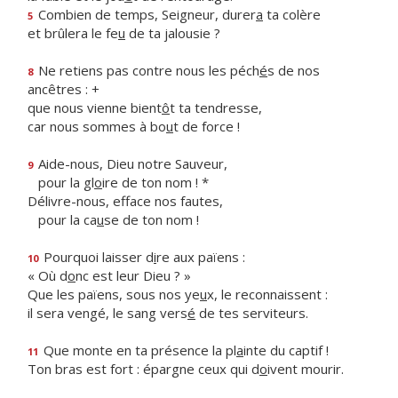
Combien de temps, Seigneur, durer
a
ta colère
5
et brûlera le fe
u
de ta jalousie ?
Ne retiens pas contre nous les péch
é
s de nos
8
ancêtres : +
que nous vienne bient
ô
t ta tendresse,
car nous sommes à bo
u
t de force !
Aide-nous, Dieu notre Sauveur,
9
pour la gl
o
ire de ton nom ! *
Délivre-nous, efface nos fautes,
pour la ca
u
se de ton nom !
Pourquoi laisser d
i
re aux païens :
10
« Où d
o
nc est leur Dieu ? »
Que les païens, sous nos ye
u
x, le reconnaissent :
il sera vengé, le sang vers
é
de tes serviteurs.
Que monte en ta présence la pl
a
inte du captif !
11
Ton bras est fort : épargne ceux qui d
o
ivent mourir.