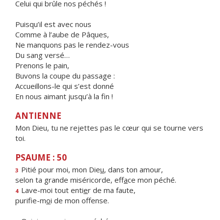
Celui qui brûle nos péchés !
Puisqu’il est avec nous
Comme à l’aube de Pâques,
Ne manquons pas le rendez-vous
Du sang versé…
Prenons le pain,
Buvons la coupe du passage :
Accueillons-le qui s’est donné
En nous aimant jusqu’à la fin !
ANTIENNE
Mon Dieu, tu ne rejettes pas le cœur qui se tourne vers
toi.
PSAUME : 50
Pitié pour moi, mon Die
u
, dans ton amour,
3
selon ta grande miséricorde, eff
a
ce mon péché.
Lave-moi tout enti
e
r de ma faute,
4
purifie-m
o
i de mon offense.