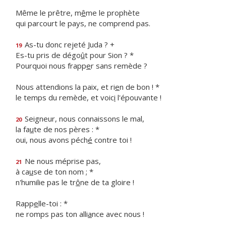
Même le prêtre, m
ê
me le prophète
qui parcourt le pays, ne comprend pas.
As-tu donc rejeté Juda ? +
19
Es-tu pris de dégo
û
t pour Sion ? *
Pourquoi nous frapp
e
r sans remède ?
Nous attendions la paix, et ri
e
n de bon ! *
le temps du remède, et voic
i
l'épouvante !
Seigneur, nous connaissons le mal,
20
la fa
u
te de nos pères : *
oui, nous avons péch
é
contre toi !
Ne nous méprise pas,
21
à ca
u
se de ton nom ; *
n'humilie pas le tr
ô
ne de ta gloire !
Rapp
e
lle-toi : *
ne romps pas ton alli
a
nce avec nous !