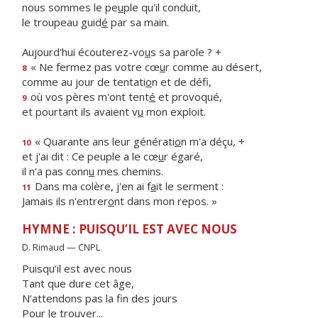
nous sommes le pe
u
ple qu'il conduit,
le troupeau guid
é
par sa main.
Aujourd'hui écouterez-vo
u
s sa parole ? +
« Ne fermez pas votre cœ
u
r comme au désert,
8
comme au jour de tentati
o
n et de défi,
où vos pères m'ont tent
é
et provoqué,
9
et pourtant ils avaient v
u
mon exploit.
« Quarante ans leur générati
o
n m'a déçu, +
10
et j'ai dit : Ce peuple a le cœ
u
r égaré,
il n'a pas conn
u
mes chemins.
Dans ma colère, j'en ai f
a
it le serment :
11
Jamais ils n'entrer
o
nt dans mon repos. »
HYMNE : PUISQU’IL EST AVEC NOUS
D. Rimaud — CNPL
Puisqu’il est avec nous
Tant que dure cet âge,
N’attendons pas la fin des jours
Pour le trouver...