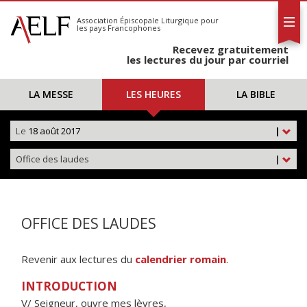
L'AELF
S'abonner
Association Épiscopale Liturgique
pour
les pays Francophones
Calendrier
Recevez gratuitement
Contact
les lectures du jour par courriel
LA MESSE
LES HEURES
LA BIBLE
Le
18 août 2017
|
Office des laudes
|
OFFICE DES LAUDES
Revenir aux lectures du
calendrier romain
.
INTRODUCTION
V/ Seigneur, ouvre mes lèvres,