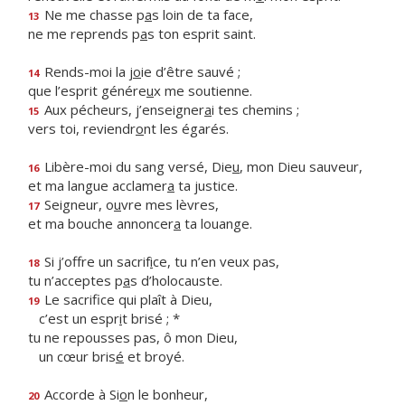
Ne me chasse p
a
s loin de ta face,
13
ne me reprends p
a
s ton esprit saint.
Rends-moi la j
o
ie d’être sauvé ;
14
que l’esprit génére
u
x me soutienne.
Aux pécheurs, j’enseigner
a
i tes chemins ;
15
vers toi, reviendr
o
nt les égarés.
Libère-moi du sang versé, Die
u
, mon Dieu sauveur,
16
et ma langue acclamer
a
ta justice.
Seigneur, o
u
vre mes lèvres,
17
et ma bouche annoncer
a
ta louange.
Si j’offre un sacrif
i
ce, tu n’en veux pas,
18
tu n’acceptes p
a
s d’holocauste.
Le sacrifice qui plaît à Dieu,
19
c’est un espr
i
t brisé ; *
tu ne repousses pas, ô mon Dieu,
un cœur bris
é
et broyé.
Accorde à Si
o
n le bonheur,
20