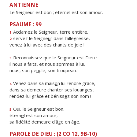
ANTIENNE
Le Seigneur est bon ; éternel est son amour.
PSAUME : 99
Acclamez le Seigne
u
r, terre entière,
1
servez le Seigne
u
r dans l'allégresse,
2
venez à lui avec des ch
a
nts de joie !
Reconnaissez que le Seigne
u
r est Dieu :
3
il nous a faits, et nous s
o
mmes à lui,
nous, son pe
u
ple, son troupeau.
Venez dans sa mais
o
n lui rendre grâce,
4
dans sa demeure chant
e
r ses louanges ;
rendez-lui grâce et béniss
e
z son nom !
Oui, le Seigne
u
r est bon,
5
étern
e
l est son amour,
sa fidélité deme
u
re d'âge en âge.
PAROLE DE DIEU : (2 CO 12, 9B-10)