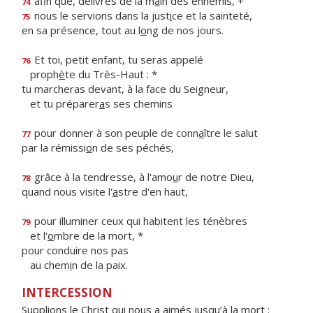
afin que, délivrés de la m
a
in des ennemis, +
74
nous le servions dans la just
i
ce et la sainteté,
75
en sa présence, tout au l
o
ng de nos jours.
Et toi, petit enfant, tu seras appelé
76
proph
è
te du Très-Haut : *
tu marcheras devant, à la face du Seigneur,
et tu préparer
a
s ses chemins
pour donner à son peuple de conn
a
ître le salut
77
par la rémissi
o
n de ses péchés,
grâce à la tendresse, à l'amo
u
r de notre Dieu,
78
quand nous visite l'
a
stre d'en haut,
pour illuminer ceux qui habitent les ténèbres
79
et l'
o
mbre de la mort, *
pour conduire nos pas
au chem
i
n de la paix.
INTERCESSION
Supplions le Christ qui nous a aimés jusqu’à la mort :