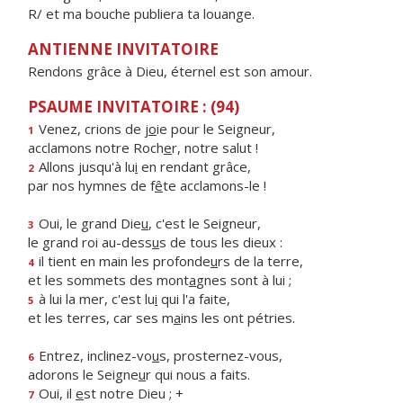
R/ et ma bouche publiera ta louange.
ANTIENNE INVITATOIRE
Rendons grâce à Dieu, éternel est son amour.
PSAUME INVITATOIRE : (94)
Venez, crions de j
o
ie pour le Seigneur,
1
acclamons notre Roch
e
r, notre salut !
Allons jusqu'à lu
i
en rendant grâce,
2
par nos hymnes de f
ê
te acclamons-le !
Oui, le grand Die
u
, c'est le Seigneur,
3
le grand roi au-dess
u
s de tous les dieux :
il tient en main les profonde
u
rs de la terre,
4
et les sommets des mont
a
gnes sont à lui ;
à lui la mer, c'est lu
i
qui l'a faite,
5
et les terres, car ses m
a
ins les ont pétries.
Entrez, inclinez-vo
u
s, prosternez-vous,
6
adorons le Seigne
u
r qui nous a faits.
Oui, il
e
st notre Dieu ; +
7