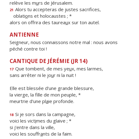
relève les m
u
rs de Jérusalem.
Alors tu accepteras de justes sacrifices,
21
oblati
o
ns et holocaustes ; *
alors on offrira des taurea
u
x sur ton autel.
ANTIENNE
Seigneur, nous connaissons notre mal : nous avons
péché contre toi !
CANTIQUE DE JÉRÉMIE (JR 14)
Que tombent, de mes ye
u
x, mes larmes,
17
sans arrêter ni le jo
u
r ni la nuit !
Elle est blessée d'une grande blessure,
la vierge, la f
lle de mon peuple, *
meurtrie d'une pl
a
ie profonde.
Si je sors dans la campagne,
18
voici les vict
i
mes du glaive ; *
si j'entre dans la ville,
voici les souffr
a
nts de la faim.