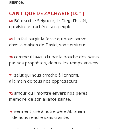
alliance.
CANTIQUE DE ZACHARIE (LC 1)
Béni soit le Seigneur, le Die
u
d'Israël,
68
qui visite et rach
è
te son peuple.
Il a fait surgir la f
o
rce qui nous sauve
69
dans la maison de Dav
i
d, son serviteur,
comme il l'avait dit par la bo
u
che des saints,
70
par ses prophètes, depuis les t
e
mps anciens :
salut qui nous arr
a
che à l'ennemi,
71
à la main de to
u
s nos oppresseurs,
amour qu'il m
o
ntre envers nos pères,
72
mémoire de son alli
a
nce sainte,
serment juré à notre p
è
re Abraham
73
de nous r
e
ndre sans crainte,