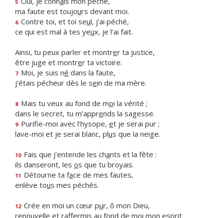
Oui, je conn
a
is mon péché,
5
ma faute est toujo
u
rs devant moi.
Contre toi, et toi se
u
l, j’ai péché,
6
ce qui est mal à tes ye
u
x, je l’ai fait.
Ainsi, tu peux parler et montr
e
r ta justice,
être juge et montr
e
r ta victoire.
Moi, je suis n
é
dans la faute,
7
j’étais pécheur dès le s
e
in de ma mère.
Mais tu veux au fond de m
o
i la vérité ;
8
dans le secret, tu m’appr
e
nds la sagesse.
Purifie-moi avec l’hysope,
e
t je serai pur ;
9
lave-moi et je serai blanc, pl
u
s que la neige.
Fais que j’entende les ch
a
nts et la fête :
10
ils danseront, les
o
s que tu broyais.
Détourne ta f
a
ce de mes fautes,
11
enlève to
u
s mes péchés.
Crée en moi un cœur p
u
r, ô mon Dieu,
12
renouvelle et raffermis au fond de m
o
i mon esprit.