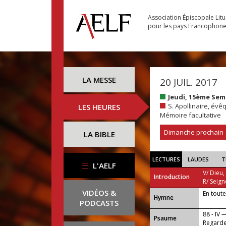
Association Épiscopale Lit
pour les pays Francophon
LA MESSE
20 JUIL. 2017
Jeudi, 15ème Se
S. Apollinaire, évê
LES HEURES
Mémoire facultative
Dimanche prochain
LA BIBLE
LECTURES
LAUDES
T
L'AELF
V/ Dieu,
Introduction
R/ Seign
VIDÉOS &
En toute
...
Hymne
PODCASTS
88 - IV 
Psaume
Regarde,