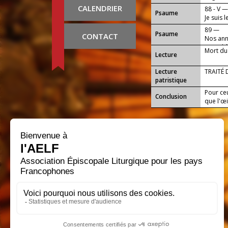
CALENDRIER
88 - V 
Psaume
Je suis 
matin.
89 —
Psaume
CONTACT
Nos ann
Dieu d'
Mort du
Lecture
Lecture
TRAITÉ 
patristique
Pour ceu
Conclusion
que l'œi