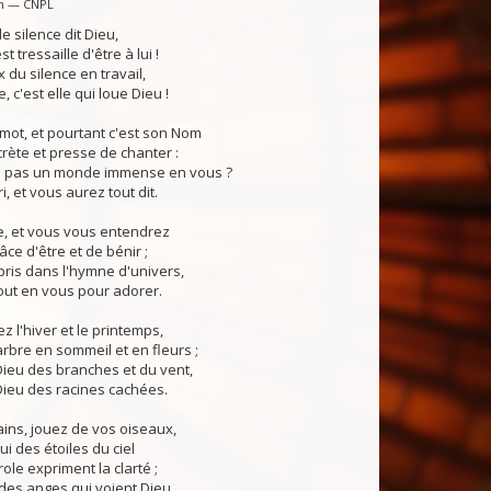
in — CNPL
le silence dit Dieu,
t tressaille d'être à lui !
 du silence en travail,
, c'est elle qui loue Dieu !
mot, et pourtant c'est son Nom
rète et presse de chanter :
 pas un monde immense en vous ?
, et vous aurez tout dit.
tre, et vous vous entendrez
âce d'être et de bénir ;
ris dans l'hymne d'univers,
out en vous pour adorer.
z l'hiver et le printemps,
arbre en sommeil et en fleurs ;
ieu des branches et du vent,
Dieu des racines cachées.
ins, jouez de vos oiseaux,
ui des étoiles du ciel
ole expriment la clarté ;
des anges qui voient Dieu.