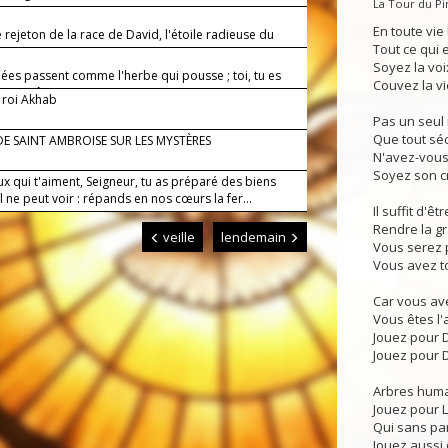
La Tour du P
—
En toute vie 
le rejeton de la race de David, l'étoile radieuse du
Tout ce qui es
Soyez la voix
ées passent comme l'herbe qui pousse ; toi, tu es
Couvez la vie
âge en âge.
 roi Akhab
Pas un seul 
Que tout séc
DE SAINT AMBROISE SUR LES MYSTÈRES
N'avez-vous
Soyez son cri
x qui t'aiment, Seigneur, tu as préparé des biens
l ne peut voir : répands en nos cœurs la fer...
Il suffit d'ê
Rendre la gr
veille
lendemain
Vous serez p
Vous avez t
Car vous ave
Vous êtes l'
Jouez pour D
Jouez pour 
Arbres huma
Jouez pour L
Qui sans par
Jouez aussi 