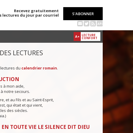
Recevez gratuitement
S'ABONNER
s lectures du jour par courriel
API
LECTURE
A+
CONFORT
 DES LECTURES
 lectures du
calendrier romain
.
UCTION
ns à mon aide,
 à notre secours.
e, et au Fils et au Saint-Esprit,
st, qui était et qui vient,
cles des siècles.
ia.)
EN TOUTE VIE LE SILENCE DIT DIEU