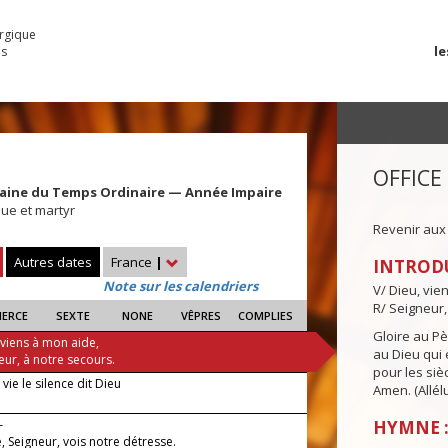
urgique
le
es
OFFICE
maine du Temps Ordinaire — Année Impaire
que et martyr
Revenir aux
Autres dates
France
|
INTROD
Note sur les calendriers
V/ Dieu, vie
R/ Seigneur,
IERCE
SEXTE
NONE
VÊPRES
COMPLIES
Gloire au Pèr
 viens à mon aide,
au Dieu qui e
eur, à notre secours.
pour les siè
 vie le silence dit Dieu
Amen. (Allélu
—
HYMNE : 
 Seigneur, vois notre détresse.