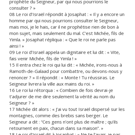
prophète du Seigneur, par qui nous pourrions le
consulter ? »
08 Le roi d’Israël répondit à Josaphat : « Il y a encore un
homme par qui nous pourrions consulter le Seigneur,
mais moi, je le hais, car il ne prophétise rien de bon à
mon sujet, mais seulement du mal. C’est Michée, fils de
Yimla. » Josaphat répliqua : « Que le roi ne parle pas
ainsi ! »
09 Le roi d’Israël appela un dignitaire et lui dit : « Vite,
fais venir Michée, fils de Yimla ! »
15 Il entra chez le roi qui lui dit : « Michée, irons-nous à
Ramoth-de-Galaad pour combattre, ou devons-nous y
renoncer ? » Il répondit : « Monte ! Tu réussiras. Le
Seigneur livrera la ville aux mains du roi. »
16 Le roi lui rétorqua : « Combien de fois devrai-je
t’adjurer de me dire seulement la vérité au nom du
Seigneur ? »
17 Michée dit alors : « J’ai vu tout Israël dispersé sur les
montagnes, comme des brebis sans berger. Le
Seigneur a dit : “Ces gens n’ont plus de maître ; qu’ils
retournent en paix, chacun dans sa maison”. »
18 Le roi d’Israël dit à Josaphat : « Ne te l’avais-je pas