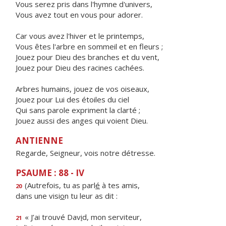
Vous serez pris dans l'hymne d'univers,
Vous avez tout en vous pour adorer.
Car vous avez l'hiver et le printemps,
Vous êtes l'arbre en sommeil et en fleurs ;
Jouez pour Dieu des branches et du vent,
Jouez pour Dieu des racines cachées.
Arbres humains, jouez de vos oiseaux,
Jouez pour Lui des étoiles du ciel
Qui sans parole expriment la clarté ;
Jouez aussi des anges qui voient Dieu.
ANTIENNE
Regarde, Seigneur, vois notre détresse.
PSAUME : 88 - IV
(Autrefois, tu as parl
é
à tes amis,
20
dans une visi
o
n tu leur as dit :
« J’ai trouvé Dav
i
d, mon serviteur,
21