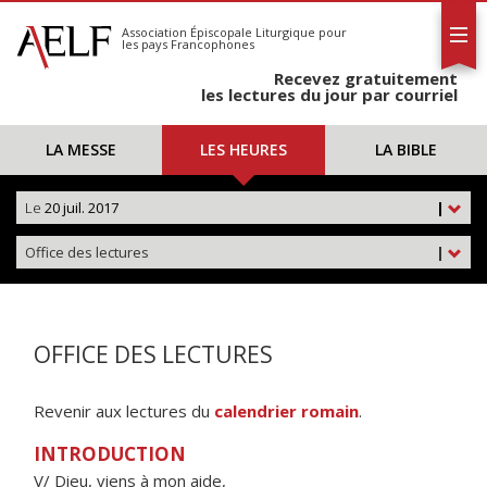
L'AELF
S'abonner
Association Épiscopale Liturgique
pour
les pays Francophones
Calendrier
Recevez gratuitement
Contact
les lectures du jour par courriel
LA MESSE
LES HEURES
LA BIBLE
Le
20 juil. 2017
|
Office des lectures
|
OFFICE DES LECTURES
Revenir aux lectures du
calendrier romain
.
INTRODUCTION
V/ Dieu, viens à mon aide,