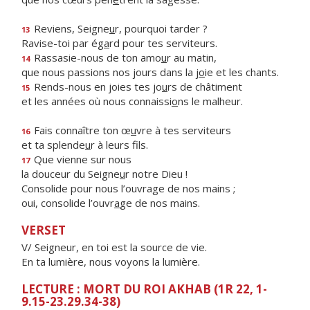
Reviens, Seigne
u
r, pourquoi tarder ?
13
Ravise-toi par ég
a
rd pour tes serviteurs.
Rassasie-nous de ton amo
u
r au matin,
14
que nous passions nos jours dans la j
o
ie et les chants.
Rends-nous en joies tes jo
u
rs de châtiment
15
et les années où nous connaissi
o
ns le malheur.
Fais connaître ton œ
u
vre à tes serviteurs
16
et ta splende
u
r à leurs fils.
Que vienne sur nous
17
la douceur du Seigne
u
r notre Dieu !
Consolide pour nous l’ouvrage de nos mains ;
oui, consolide l’ouvr
a
ge de nos mains.
VERSET
V/ Seigneur, en toi est la source de vie.
En ta lumière, nous voyons la lumière.
LECTURE : MORT DU ROI AKHAB (1R 22, 1-
9.15-23.29.34-38)