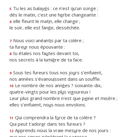
Tu les as balay
é
s : ce n’est qu’un songe ;
5
dès le matin, c’est une h
e
rbe changeante :
elle fleurit le mat
i
n, elle change ;
6
le soir, elle est fan
é
e, desséchée.
Nous voici anéant
i
s par ta colère ;
7
ta fure
u
r nous épouvante :
tu étales nos fa
u
tes devant toi,
8
nos secrets à la lumi
è
re de ta face.
Sous tes fureurs tous nos jo
u
rs s’enfuient,
9
nos années s’évanou
i
ssent dans un souffle.
Le nombre de nos ann
é
es ? soixante-dix,
10
quatre-vingts pour les pl
u
s vigoureux !
Leur plus grand nombre n’est que p
e
ine et misère ;
elles s’enfuient, no
u
s nous envolons.
Qui comprendra la f
o
rce de ta colère ?
11
Qui peut t’ador
e
r dans tes fureurs ?
Apprends-nous la vraie mes
u
re de nos jours :
12
que nos cœurs pén
è
trent la sagesse.