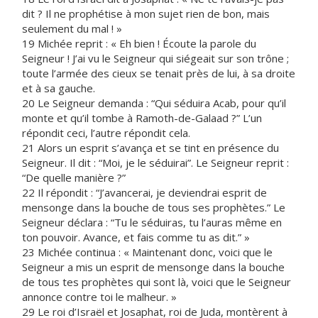
dit ? Il ne prophétise à mon sujet rien de bon, mais
seulement du mal ! »
19 Michée reprit : « Eh bien ! Écoute la parole du
Seigneur ! J’ai vu le Seigneur qui siégeait sur son trône ;
toute l’armée des cieux se tenait près de lui, à sa droite
et à sa gauche.
20 Le Seigneur demanda : “Qui séduira Acab, pour qu’il
monte et qu’il tombe à Ramoth-de-Galaad ?” L’un
répondit ceci, l’autre répondit cela.
21 Alors un esprit s’avança et se tint en présence du
Seigneur. Il dit : “Moi, je le séduirai”. Le Seigneur reprit :
“De quelle manière ?”
22 Il répondit : “J’avancerai, je deviendrai esprit de
mensonge dans la bouche de tous ses prophètes.” Le
Seigneur déclara : “Tu le séduiras, tu l’auras même en
ton pouvoir. Avance, et fais comme tu as dit.” »
23 Michée continua : « Maintenant donc, voici que le
Seigneur a mis un esprit de mensonge dans la bouche
de tous tes prophètes qui sont là, voici que le Seigneur
annonce contre toi le malheur. »
29 Le roi d’Israël et Josaphat, roi de Juda, montèrent à