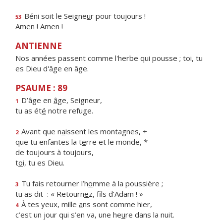
Béni soit le Seigne
u
r pour toujours !
53
Am
e
n ! Amen !
ANTIENNE
Nos années passent comme l'herbe qui pousse ; toi, tu
es Dieu d'âge en âge.
PSAUME : 89
D’âge en
â
ge, Seigneur,
1
tu as ét
é
notre refuge.
Avant que n
a
issent les montagnes, +
2
que tu enfantes la t
e
rre et le monde, *
de toujours à toujours,
t
o
i, tu es Dieu.
Tu fais retourner l’h
o
mme à la poussière ;
3
tu as dit : « Retourn
e
z, fils d’Adam ! »
À tes yeux, mille
a
ns sont comme hier,
4
c’est un jour qui s’en va, une he
u
re dans la nuit.