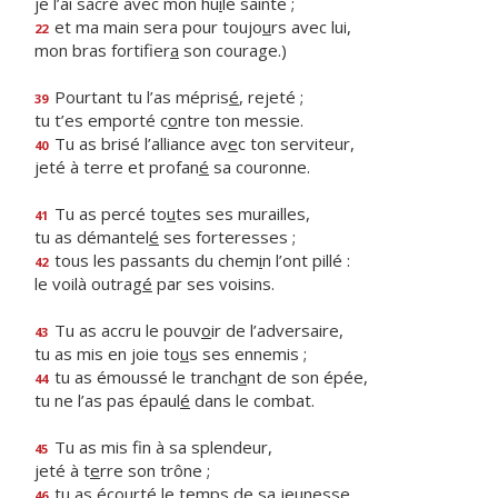
je l’ai sacré avec mon hu
i
le sainte ;
et ma main sera pour toujo
u
rs avec lui,
22
mon bras fortifier
a
son courage.)
Pourtant tu l’as mépris
é
, rejeté ;
39
tu t’es emporté c
o
ntre ton messie.
Tu as brisé l’alliance av
e
c ton serviteur,
40
jeté à terre et profan
é
sa couronne.
Tu as percé to
u
tes ses murailles,
41
tu as démantel
é
ses forteresses ;
tous les passants du chem
i
n l’ont pillé :
42
le voilà outrag
é
par ses voisins.
Tu as accru le pouv
o
ir de l’adversaire,
43
tu as mis en joie to
u
s ses ennemis ;
tu as émoussé le tranch
a
nt de son épée,
44
tu ne l’as pas épaul
é
dans le combat.
Tu as mis f
n à sa splendeur,
45
jeté à t
e
rre son trône ;
tu as écourté le t
e
mps de sa jeunesse
46