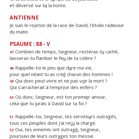
et déversé sur lu
i
la honte.
ANTIENNE
Je suis le rejeton de la race de David, l'étoile radieuse
du matin.
PSAUME : 88 - V
Combien de temps, Seigneur, resteras-t
u
caché,
47
laisseras-tu flamber le fe
u
de ta colère ?
Rappelle-toi le peu que d
u
re ma vie,
48
pour quel néant tu as cré
é
chacun des hommes !
Qui donc peut vivre et ne pas v
o
ir la mort ?
49
Qui s’arracherait à l’empr
i
se des enfers ?
Où donc, Seigneur, est ton premi
e
r amour,
50
celui que tu jurais à Dav
i
d sur ta foi ?
Rappelle-toi, Seigneur, tes servite
u
rs outragés,
51
tous ces peuples dont j’ai reç
u
la charge.
Oui, tes ennemis ont outrag
é
, Seigneur,
52
poursuivi de leurs outr
a
ges ton messie.