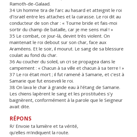
Ramoth-de-Galaad.
34 Un homme tira de l’arc au hasard et atteignit le roi
d’Israël entre les attaches et la cuirasse. Le roi dit au
conducteur de son char : « Tourne bride et fais-moi
sortir du champ de bataille, car je me sens mal ! »
35 Le combat, ce jour-là, devint très violent. On
maintenait le roi debout sur son char, face aux
Araméens. Et le soir, il mourut. Le sang de sa blessure
coulait au fond du char.
36 Au coucher du soleil, un cri se propagea dans le
campement : « Chacun à sa ville et chacun à sa terre ! »
37 Le roi était mort ; il fut ramené à Samarie, et c’est à
Samarie que fut enseveli le roi.
38 On lava le char à grande eau à l’étang de Samarie.
Les chiens lapèrent le sang et les prostituées s’y
baignèrent, conformément à la parole que le Seigneur
avait dite.
RÉPONS
R/ Envoie ta lumière et ta vérité,
qu'elles m'indiquent la route.