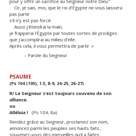
pour y offrir un sacrifice au Seigneur notre Dieu.”
Or, je sais, moi, que le roi d’Égypte ne vous laissera
pas partir
s’il n’y est pas forcé.
Aussi j’étendrai la main,
je frapperai l’Égypte par toutes sortes de prodiges
que j’accomplirai au milieu d’elle.
Après cela, il vous permettra de partir. »
– Parole du Seigneur.
PSAUME
(Ps 104 (105), 1.5, 8-9, 24-25, 26-27)
R/ Le Seigneur s’est toujours souvenu de son
alliance.
ou
Alléluia !
(Ps 104, 8a)
Rendez grâce au Seigneur, proclamez son nom,
annoncez parmi les peuples ses hauts faits ;
souvenez-vous des merveilles qu’il a faites,