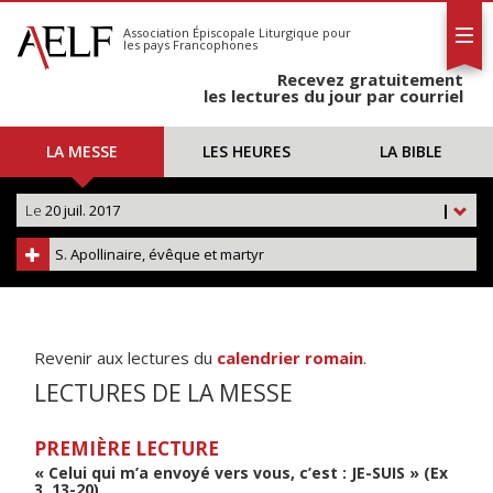
L'AELF
S'abonner
Association Épiscopale Liturgique
pour
les pays Francophones
Calendrier
Recevez gratuitement
Contact
les lectures du jour par courriel
LA MESSE
LES HEURES
LA BIBLE
Le
20 juil. 2017
|
S. Apollinaire, évêque et martyr
Revenir aux lectures du
calendrier romain
.
LECTURES DE LA MESSE
PREMIÈRE LECTURE
« Celui qui m’a envoyé vers vous, c’est : JE-SUIS » (Ex
3, 13-20)