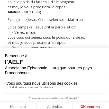
sous le poids du fardeau, dit le Seigneur,
et moi, je vous procurerai le repos.
Alléluia.
(Mt 11, 28)
Évangile de Jésus-Christ selon saint Matthieu
En ce temps-là, Jésus prit la parole et dit :
« Venez à moi,
vous tous qui peinez sous le poids du fardeau,
et moi, je vous procurerai le repos.
Prenez sur vous mon joug,
devenez mes disciples,
car je suis doux et humble de cœur,
et vous trouverez le repos pour votre âme.
Oui, mon joug est facile à porter,
et mon fardeau, léger. »
– Acclamons la Parole de Dieu.