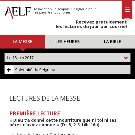
L'AELF
S'abonner
Association Épiscopale Liturgique
pour
les pays Francophones
Calendrier
Recevez gratuitement
Contact
les lectures du jour par courriel
LA MESSE
LES HEURES
LA BIBLE
Le
18 juin 2017
|
Solennité du Seigneur
LECTURES DE LA MESSE
PREMIÈRE LECTURE
« Dieu t’a donné cette nourriture que ni toi ni tes
pères n’aviez connue » (Dt 8, 2-3.14b-16a)
Lecture du livre du Deutéronome