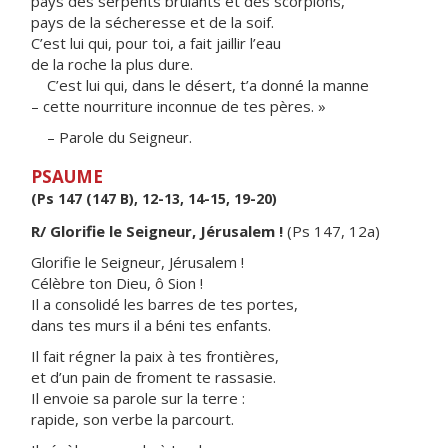
pays des serpents brûlants et des scorpions,
pays de la sécheresse et de la soif.
C’est lui qui, pour toi, a fait jaillir l’eau
de la roche la plus dure.
C’est lui qui, dans le désert, t’a donné la manne
– cette nourriture inconnue de tes pères. »
– Parole du Seigneur.
PSAUME
(Ps 147 (147 B), 12-13, 14-15, 19-20)
R/ Glorifie le Seigneur, Jérusalem !
(Ps 147, 12a)
Glorifie le Seigneur, Jérusalem !
Célèbre ton Dieu, ô Sion !
Il a consolidé les barres de tes portes,
dans tes murs il a béni tes enfants.
Il fait régner la paix à tes frontières,
et d’un pain de froment te rassasie.
Il envoie sa parole sur la terre :
rapide, son verbe la parcourt.