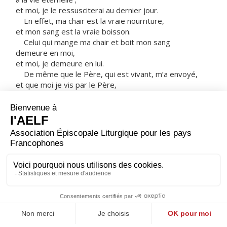
et moi, je le ressusciterai au dernier jour.
En effet, ma chair est la vraie nourriture,
et mon sang est la vraie boisson.
Celui qui mange ma chair et boit mon sang
demeure en moi,
et moi, je demeure en lui.
De même que le Père, qui est vivant, m’a envoyé,
et que moi je vis par le Père,
de même celui qui me mange,
lui aussi vivra par moi.
Tel est le pain qui est descendu du ciel :
il n’est pas comme celui que les pères ont mangé.
Eux, ils sont morts ;
celui qui mange ce pain
vivra éternellement. »
– Acclamons la Parole de Dieu.