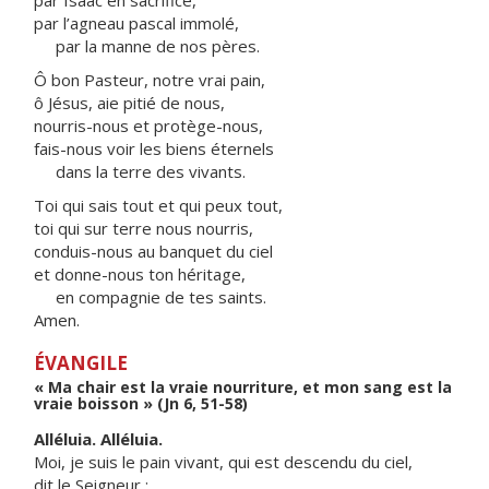
par Isaac en sacrifice,
par l’agneau pascal immolé,
par la manne de nos pères.
Ô bon Pasteur, notre vrai pain,
ô Jésus, aie pitié de nous,
nourris-nous et protège-nous,
fais-nous voir les biens éternels
dans la terre des vivants.
Toi qui sais tout et qui peux tout,
toi qui sur terre nous nourris,
conduis-nous au banquet du ciel
et donne-nous ton héritage,
en compagnie de tes saints.
Amen.
ÉVANGILE
« Ma chair est la vraie nourriture, et mon sang est la
vraie boisson » (Jn 6, 51-58)
Alléluia. Alléluia.
Moi, je suis le pain vivant, qui est descendu du ciel,
dit le Seigneur ;