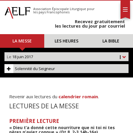
L'AELF
S'abonner
Association Épiscopale Liturgique
pour
les pays Francophones
Calendrier
Recevez gratuitement
Contact
les lectures du jour par courriel
LA MESSE
LES HEURES
LA BIBLE
Le
18 juin 2017
|
Solennité du Seigneur
Revenir aux lectures du
calendrier romain
.
LECTURES DE LA MESSE
PREMIÈRE LECTURE
« Dieu t’a donné cette nourriture que ni toi ni tes
pères n’aviez connue » (Dt 8, 2-3.14b-16a)