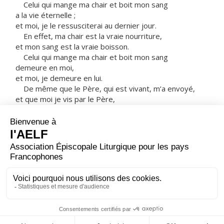
Celui qui mange ma chair et boit mon sang
a la vie éternelle ;
et moi, je le ressusciterai au dernier jour.
En effet, ma chair est la vraie nourriture,
et mon sang est la vraie boisson.
Celui qui mange ma chair et boit mon sang
demeure en moi,
et moi, je demeure en lui.
De même que le Père, qui est vivant, m’a envoyé,
et que moi je vis par le Père,
de même celui qui me mange,
lui aussi vivra par moi.
Tel est le pain qui est descendu du ciel :
il n’est pas comme celui que les pères ont mangé.
Eux, ils sont morts ;
celui qui mange ce pain
vivra éternellement. »
– Acclamons la Parole de Dieu.