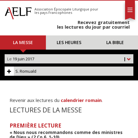
L'AELF
S'abonner
Association Épiscopale Liturgique
pour
les pays Francophones
Calendrier
Recevez gratuitement
Contact
les lectures du jour par courriel
LA MESSE
LES HEURES
LA BIBLE
Le
19 juin 2017
|
S. Romuald
Revenir aux lectures du
calendrier romain
.
LECTURES DE LA MESSE
PREMIÈRE LECTURE
« Nous nous recommandons comme des ministres
de Dieu » (2 Co 6, 1-10)