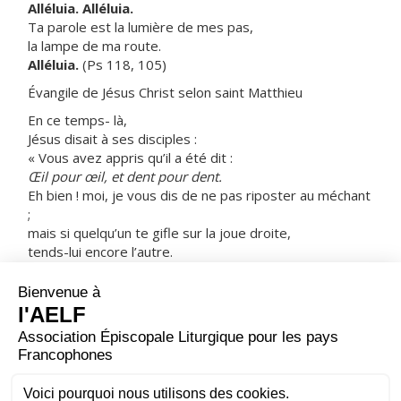
Alléluia. Alléluia.
Ta parole est la lumière de mes pas,
la lampe de ma route.
Alléluia.
(Ps 118, 105)
Évangile de Jésus Christ selon saint Matthieu
En ce temps- là,
Jésus disait à ses disciples :
« Vous avez appris qu’il a été dit :
Œil pour œil, et dent pour dent.
Eh bien ! moi, je vous dis de ne pas riposter au méchant
;
mais si quelqu’un te gifle sur la joue droite,
tends-lui encore l’autre.
Et si quelqu’un veut te poursuivre en justice
et prendre ta tunique,
laisse-lui encore ton manteau.
Et si quelqu’un te réquisitionne pour faire mille pas,
fais-en deux mille avec lui.
À qui te demande, donne ;
à qui veut t’emprunter, ne tourne pas le dos ! »