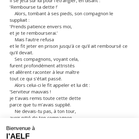
Il se jeta sur lui pour l’étrangler, en disant :
‘Rembourse ta dette !’
Alors, tombant à ses pieds, son compagnon le
suppliait :
‘Prends patience envers moi,
et je te rembourserai.’
Mais l’autre refusa
et le fit jeter en prison jusqu’à ce qu’il ait remboursé ce
qu’il devait.
Ses compagnons, voyant cela,
furent profondément attristés
et allèrent raconter à leur maître
tout ce qui s’était passé.
Alors celui-ci le fit appeler et lui dit :
‘Serviteur mauvais !
je t’avais remis toute cette dette
parce que tu m’avais supplié.
Ne devais-tu pas, à ton tour,
avoir pitié de ton compagnon,
comme moi-même j’avais eu pitié de toi ?’
Dans sa colère, son maître le livra aux bourreaux
jusqu’à ce qu’il eût remboursé tout ce qu’il devait.