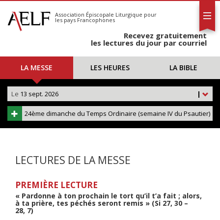
L'AELF
S'abonner
Association Épiscopale Liturgique
pour
les pays Francophones
Calendrier
Recevez gratuitement
Contact
les lectures du jour par courriel
LA MESSE
LES HEURES
LA BIBLE
Le
13 sept. 2026
|
24ème dimanche du Temps Ordinaire (semaine IV du Psautier)
LECTURES DE LA MESSE
PREMIÈRE LECTURE
« Pardonne à ton prochain le tort qu’il t’a fait ; alors,
à ta prière, tes péchés seront remis » (Si 27, 30 –
28, 7)