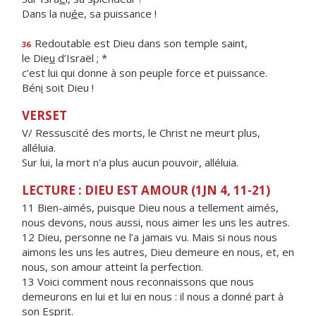
Dans la nu
é
e, sa puissance !
Redoutable est Dieu dans son temple saint,
36
le Die
u
d’Israël ; *
c’est lui qui donne à son peuple force et puissance.
Bén
i
soit Dieu !
VERSET
V/ Ressuscité des morts, le Christ ne meurt plus,
alléluia.
Sur lui, la mort n'a plus aucun pouvoir, alléluia.
LECTURE : DIEU EST AMOUR (1JN 4, 11-21)
11 Bien-aimés, puisque Dieu nous a tellement aimés,
nous devons, nous aussi, nous aimer les uns les autres.
12 Dieu, personne ne l’a jamais vu. Mais si nous nous
aimons les uns les autres, Dieu demeure en nous, et, en
nous, son amour atteint la perfection.
13 Voici comment nous reconnaissons que nous
demeurons en lui et lui en nous : il nous a donné part à
son Esprit.