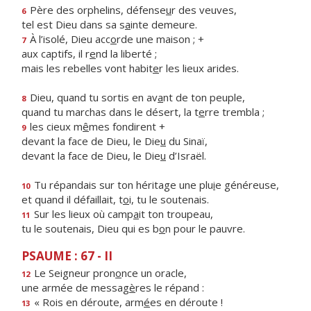
Père des orphelins, défense
u
r des veuves,
6
tel est Dieu dans sa s
a
inte demeure.
À l’isolé, Dieu acc
o
rde une maison ; +
7
aux captifs, il r
e
nd la liberté ;
mais les rebelles vont habit
e
r les lieux arides.
Dieu, quand tu sortis en av
a
nt de ton peuple,
8
quand tu marchas dans le désert, la t
e
rre trembla ;
les cieux m
ê
mes fondirent +
9
devant la face de Dieu, le Die
u
du Sinaï,
devant la face de Dieu, le Die
u
d’Israël.
Tu répandais sur ton héritage une plu
i
e généreuse,
10
et quand il défaillait, t
o
i, tu le soutenais.
Sur les lieux où camp
a
it ton troupeau,
11
tu le soutenais, Dieu qui es b
o
n pour le pauvre.
PSAUME : 67 - II
Le Seigneur pron
o
nce un oracle,
12
une armée de messag
è
res le répand :
« Rois en déroute, arm
é
es en déroute !
13