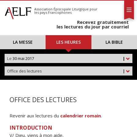
L'AELF
S'abonner
Association Épiscopale Liturgique
pour
les pays Francophones
Calendrier
Recevez gratuitement
Contact
les lectures du jour par courriel
LA MESSE
LES HEURES
LA BIBLE
Le
30 mai 2017
|
Office des lectures
|
OFFICE DES LECTURES
Revenir aux lectures du
calendrier romain
.
INTRODUCTION
V/ Dieu, viens à mon aide,