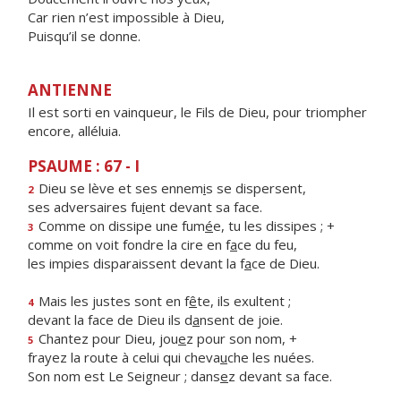
Car rien n’est impossible à Dieu,
Puisqu’il se donne.
ANTIENNE
Il est sorti en vainqueur, le Fils de Dieu, pour triompher
encore, alléluia.
PSAUME : 67 - I
Dieu se lève et ses ennem
i
s se dispersent,
2
ses adversaires fu
i
ent devant sa face.
Comme on dissipe une fum
é
e, tu les dissipes ; +
3
comme on voit fondre la cire en f
a
ce du feu,
les impies disparaissent devant la f
a
ce de Dieu.
Mais les justes sont en f
ê
te, ils exultent ;
4
devant la face de Dieu ils d
a
nsent de joie.
Chantez pour Dieu, jou
e
z pour son nom, +
5
frayez la route à celui qui cheva
u
che les nuées.
Son nom est Le Seigneur ; dans
e
z devant sa face.