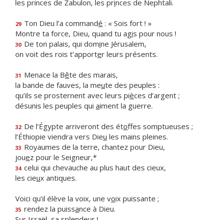
les princes de Zabulon, les pr
i
nces de Nephtali.
Ton Dieu l’a command
é
: « Sois fort ! »
29
Montre ta force, Dieu, quand tu ag
i
s pour nous !
De ton palais, qui dom
i
ne Jérusalem,
30
on voit des rois t’apport
e
r leurs présents.
Menace la B
ê
te des marais,
31
la bande de fauves, la me
u
te des peuples :
qu’ils se prosternent avec leurs pi
è
ces d’argent ;
désunis les peuples qui
a
iment la guerre.
De l’Égypte arriveront des ét
o
ffes somptueuses ;
32
l’Éthiopie viendra vers Die
u
les mains pleines.
Royaumes de la terre, chantez pour Dieu,
33
jou
e
z pour le Seigneur,*
celui qui chevauche au plus haut des cieux,
34
les cie
u
x antiques.
Voici qu’il élève la voix, une v
o
ix puissante ;
rendez la puiss
a
nce à Dieu.
35
Sur Isra
ë
l, sa splendeur !