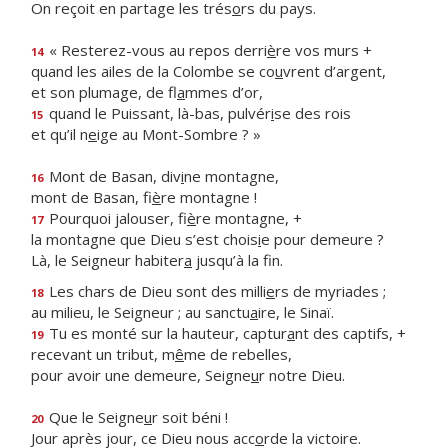
On reçoit en partage les trés
o
rs du pays.
« Resterez-vous au repos derri
è
re vos murs +
14
quand les ailes de la Colombe se co
u
vrent d’argent,
et son plumage, de fl
a
mmes d’or,
quand le Puissant, là-bas, pulvér
i
se des rois
15
et qu’il n
e
ige au Mont-Sombre ? »
Mont de Basan, div
i
ne montagne,
16
mont de Basan, fi
è
re montagne !
Pourquoi jalouser, fi
è
re montagne, +
17
la montagne que Dieu s’est chois
i
e pour demeure ?
Là, le Seigneur habiter
a
jusqu’à la fin.
Les chars de Dieu sont des milli
e
rs de myriades ;
18
au milieu, le Seigneur ; au sanctu
a
ire, le Sinaï.
Tu es monté sur la hauteur, captur
a
nt des captifs, +
19
recevant un tribut, m
ê
me de rebelles,
pour avoir une demeure, Seigne
u
r notre Dieu.
Que le Seigne
u
r soit béni !
20
Jour après jour, ce Dieu nous acc
o
rde la victoire.