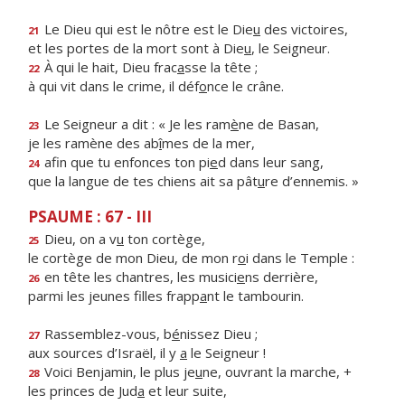
Le Dieu qui est le nôtre est le Die
u
des victoires,
21
et les portes de la mort sont à Die
u
, le Seigneur.
À qui le hait, Dieu frac
a
sse la tête ;
22
à qui vit dans le crime, il déf
o
nce le crâne.
Le Seigneur a dit : « Je les ram
è
ne de Basan,
23
je les ramène des ab
î
mes de la mer,
afin que tu enfonces ton pi
e
d dans leur sang,
24
que la langue de tes chiens ait sa pât
u
re d’ennemis. »
PSAUME : 67 - III
Dieu, on a v
u
ton cortège,
25
le cortège de mon Dieu, de mon r
o
i dans le Temple :
en tête les chantres, les musici
e
ns derrière,
26
parmi les jeunes filles frapp
a
nt le tambourin.
Rassemblez-vous, b
é
nissez Dieu ;
27
aux sources d’Israël, il y
a
le Seigneur !
Voici Benjamin, le plus je
u
ne, ouvrant la marche, +
28
les princes de Jud
a
et leur suite,