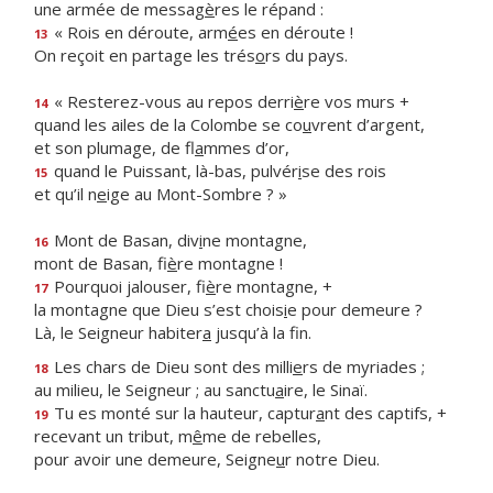
une armée de messag
è
res le répand :
« Rois en déroute, arm
é
es en déroute !
13
On reçoit en partage les trés
o
rs du pays.
« Resterez-vous au repos derri
è
re vos murs +
14
quand les ailes de la Colombe se co
u
vrent d’argent,
et son plumage, de fl
a
mmes d’or,
quand le Puissant, là-bas, pulvér
i
se des rois
15
et qu’il n
e
ige au Mont-Sombre ? »
Mont de Basan, div
i
ne montagne,
16
mont de Basan, fi
è
re montagne !
Pourquoi jalouser, fi
è
re montagne, +
17
la montagne que Dieu s’est chois
i
e pour demeure ?
Là, le Seigneur habiter
a
jusqu’à la fin.
Les chars de Dieu sont des milli
e
rs de myriades ;
18
au milieu, le Seigneur ; au sanctu
a
ire, le Sinaï.
Tu es monté sur la hauteur, captur
a
nt des captifs, +
19
recevant un tribut, m
ê
me de rebelles,
pour avoir une demeure, Seigne
u
r notre Dieu.