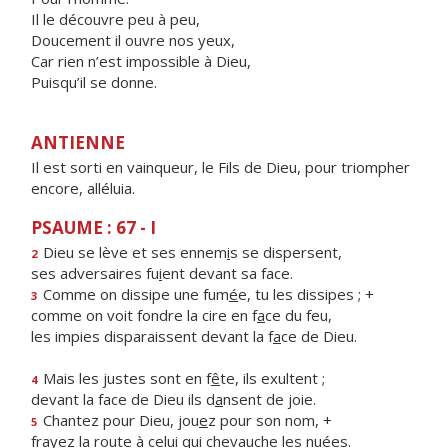
Il le découvre peu à peu,
Doucement il ouvre nos yeux,
Car rien n’est impossible à Dieu,
Puisqu’il se donne.
ANTIENNE
Il est sorti en vainqueur, le Fils de Dieu, pour triompher
encore, alléluia.
PSAUME : 67 - I
Dieu se lève et ses ennem
i
s se dispersent,
2
ses adversaires fu
i
ent devant sa face.
Comme on dissipe une fum
é
e, tu les dissipes ; +
3
comme on voit fondre la cire en f
a
ce du feu,
les impies disparaissent devant la f
a
ce de Dieu.
Mais les justes sont en f
ê
te, ils exultent ;
4
devant la face de Dieu ils d
a
nsent de joie.
Chantez pour Dieu, jou
e
z pour son nom, +
5
frayez la route à celui qui cheva
u
che les nuées.