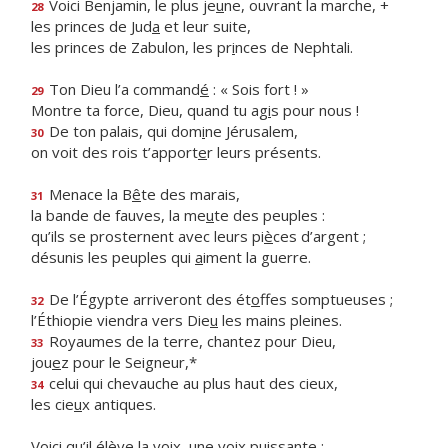
Voici Benjamin, le plus je
u
ne, ouvrant la marche, +
28
les princes de Jud
a
et leur suite,
les princes de Zabulon, les pr
i
nces de Nephtali.
Ton Dieu l’a command
é
: « Sois fort ! »
29
Montre ta force, Dieu, quand tu ag
i
s pour nous !
De ton palais, qui dom
i
ne Jérusalem,
30
on voit des rois t’apport
e
r leurs présents.
Menace la B
ê
te des marais,
31
la bande de fauves, la me
u
te des peuples :
qu’ils se prosternent avec leurs pi
è
ces d’argent ;
désunis les peuples qui
a
iment la guerre.
De l’Égypte arriveront des ét
o
ffes somptueuses ;
32
l’Éthiopie viendra vers Die
u
les mains pleines.
Royaumes de la terre, chantez pour Dieu,
33
jou
e
z pour le Seigneur,*
celui qui chevauche au plus haut des cieux,
34
les cie
u
x antiques.
Voici qu’il élève la voix, une v
o
ix puissante ;