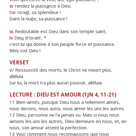
rendez la puiss
a
nce à Dieu.
35
Sur Isra
ë
l, sa splendeur !
Dans la nu
é
e, sa puissance !
Redoutable est Dieu dans son temple saint,
36
le Die
u
d’Israël ; *
c’est lui qui donne à son peuple force et puissance.
Bén
i
soit Dieu !
VERSET
V/ Ressuscité des morts, le Christ ne meurt plus,
alléluia.
Sur lui, la mort n'a plus aucun pouvoir, alléluia.
LECTURE : DIEU EST AMOUR (1JN 4, 11-21)
11 Bien-aimés, puisque Dieu nous a tellement aimés,
nous devons, nous aussi, nous aimer les uns les autres.
12 Dieu, personne ne l’a jamais vu. Mais si nous nous
aimons les uns les autres, Dieu demeure en nous, et, en
nous, son amour atteint la perfection.
13 Voici comment nous reconnaissons que nous