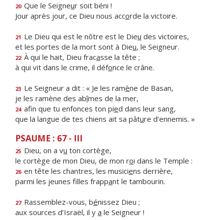
Que le Seigne
u
r soit béni !
20
Jour après jour, ce Dieu nous acc
o
rde la victoire.
Le Dieu qui est le nôtre est le Die
u
des victoires,
21
et les portes de la mort sont à Die
u
, le Seigneur.
À qui le hait, Dieu frac
a
sse la tête ;
22
à qui vit dans le crime, il déf
o
nce le crâne.
Le Seigneur a dit : « Je les ram
è
ne de Basan,
23
je les ramène des ab
î
mes de la mer,
afin que tu enfonces ton pi
e
d dans leur sang,
24
que la langue de tes chiens ait sa pât
u
re d’ennemis. »
PSAUME : 67 - III
Dieu, on a v
u
ton cortège,
25
le cortège de mon Dieu, de mon r
o
i dans le Temple :
en tête les chantres, les musici
e
ns derrière,
26
parmi les jeunes filles frapp
a
nt le tambourin.
Rassemblez-vous, b
é
nissez Dieu ;
27
aux sources d’Israël, il y
a
le Seigneur !