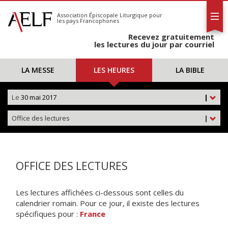
L'AELF
S'abonner
Association Épiscopale Liturgique
pour
les pays Francophones
Calendrier
Recevez gratuitement
Contact
les lectures du jour par courriel
LA MESSE
LES HEURES
LA BIBLE
Le
30 mai 2017
|
Office des lectures
|
OFFICE DES LECTURES
Les lectures affichées ci-dessous sont celles du
calendrier romain. Pour ce jour, il existe des lectures
spécifiques pour :
France