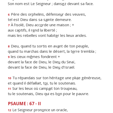
Son nom est Le Seigneur ; dans
e
z devant sa face.
Père des orphelins, défense
u
r des veuves,
6
tel est Dieu dans sa s
a
inte demeure.
À l’isolé, Dieu acc
o
rde une maison ; +
7
aux captifs, il r
e
nd la liberté ;
mais les rebelles vont habit
e
r les lieux arides.
Dieu, quand tu sortis en av
a
nt de ton peuple,
8
quand tu marchas dans le désert, la t
e
rre trembla ;
les cieux m
ê
mes fondirent +
9
devant la face de Dieu, le Die
u
du Sinaï,
devant la face de Dieu, le Die
u
d’Israël.
Tu répandais sur ton héritage une plu
i
e généreuse,
10
et quand il défaillait, t
o
i, tu le soutenais.
Sur les lieux où camp
a
it ton troupeau,
11
tu le soutenais, Dieu qui es b
o
n pour le pauvre.
PSAUME : 67 - II
Le Seigneur pron
o
nce un oracle,
12