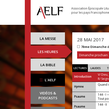
Association Épiscopale Lit
pour les pays Francophon
LA MESSE
28 MAI 2017
7ème Dimanche d
LES HEURES
Dimanche prochain
LA BIBLE
LECTURES
LAUDES
T
V/ Dieu,
Introduction
R/ Seign
L'AELF
Quand il
...
Hymne
VIDÉOS &
144 - I 
Psaume
PODCASTS
Tout pou
144 - II
Psaume