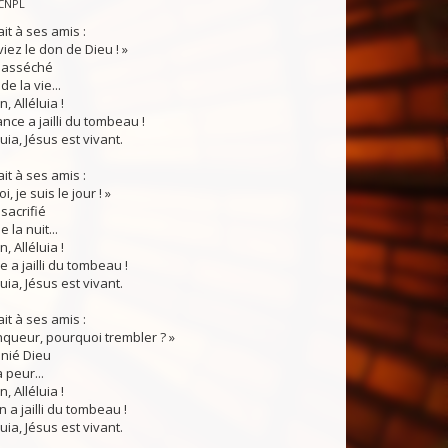
CNPL
it à ses amis :
iez le don de Dieu ! »
 asséché
e la vie...
, Alléluia !
nce a jailli du tombeau !
luia, Jésus est vivant.
it à ses amis :
, je suis le jour ! »
sacrifié
 la nuit...
, Alléluia !
 a jailli du tombeau !
luia, Jésus est vivant.
it à ses amis :
inqueur, pourquoi trembler ? »
nié Dieu
 peur...
, Alléluia !
 a jailli du tombeau !
luia, Jésus est vivant.