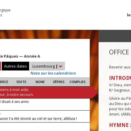
urgique
le
es
OFFICE
e Pâques — Année A
Autres dates
Luxembourg
|
Revenir aux
Note sur les calendriers
INTROD
IERCE
SEXTE
NONE
VÊPRES
COMPLIES
V/ Dieu, vie
 viens à mon aide,
R/ Seigneur,
eur, à notre secours.
Gloire au Pèr
 disait à ses amis
au Dieu qui e
pour les siè
—
Amen. (Allélu
voir t'a été donné au ciel et sur terre, alléluia !
HYMNE :