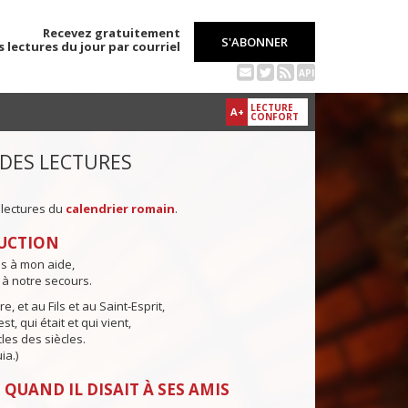
Recevez gratuitement
S'ABONNER
s lectures du jour par courriel
API
LECTURE
A+
CONFORT
 DES LECTURES
 lectures du
calendrier romain
.
UCTION
ns à mon aide,
 à notre secours.
e, et au Fils et au Saint-Esprit,
st, qui était et qui vient,
cles des siècles.
ia.)
 QUAND IL DISAIT À SES AMIS