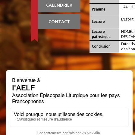
CALENDRIER
144 - III
Psaume
L'Esprit
CONTACT
Lecture
Lecture
HOMÉLIE
patristique
DES CA
Entends
Conclusion
des homm