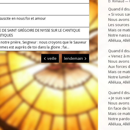
D. Rimaud — 
Quand il disa
« Si vous sav
 suscite en nous foi et amour
Nous avons
Les sources d
Mais ce matin
 DE SAINT GRÉGOIRE DE NYSSE SUR LE CANTIQUE
Notre naissa
NTIQUES
Alléluia, Allé
 notre prière, Seigneur : nous croyons que le Sauveur
es est auprès de toi dans la gloire ; fai...
Quand il disa
« Venez à moi
veille
lendemain
Nous avons 
Aux forces de
Mais ce matin
Notre lumière
Alléluia, Allé
Quand il disa
« Je suis va
Nous avons 
En face de la
Mais ce matin
Notre pardon
Alléluia, Allé