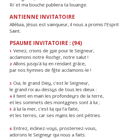
R/ et ma bouche publiera ta louange.
ANTIENNE INVITATOIRE
Alléluia, Jésus est vainqueur, il nous a promis l’Esprit
Saint.
PSAUME INVITATOIRE : (94)
Venez, crions de j
o
ie pour le Seigneur,
1
acclamons notre Roch
e
r, notre salut !
Allons jusqu'à lu
i
en rendant grâce,
2
par nos hymnes de f
ê
te acclamons-le !
Oui, le grand Die
u
, c'est le Seigneur,
3
le grand roi au-dess
u
s de tous les dieux :
il tient en main les profonde
u
rs de la terre,
4
et les sommets des mont
a
gnes sont à lui ;
à lui la mer, c'est lu
i
qui l'a faite,
5
et les terres, car ses m
a
ins les ont pétries.
Entrez, inclinez-vo
u
s, prosternez-vous,
6
adorons le Seigne
u
r qui nous a faits.