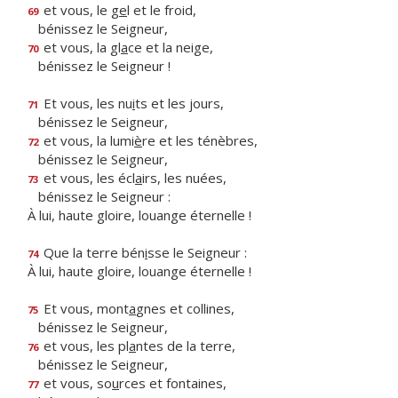
et vous, le g
e
l et le froid,
69
bénissez le Seigneur,
et vous, la gl
a
ce et la neige,
70
bénissez le Seigneur !
Et vous, les nu
i
ts et les jours,
71
bénissez le Seigneur,
et vous, la lumi
è
re et les ténèbres,
72
bénissez le Seigneur,
et vous, les écl
a
irs, les nuées,
73
bénissez le Seigneur :
À lui, haute gloire, louange éternelle !
Que la terre bén
i
sse le Seigneur :
74
À lui, haute gloire, louange éternelle !
Et vous, mont
a
gnes et collines,
75
bénissez le Seigneur,
et vous, les pl
a
ntes de la terre,
76
bénissez le Seigneur,
et vous, so
u
rces et fontaines,
77