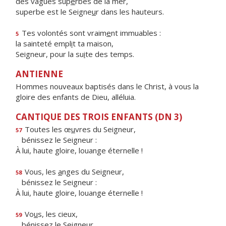
des vagues sup
e
rbes de la mer,
superbe est le Seigne
u
r dans les hauteurs.
Tes volontés sont vraim
e
nt immuables :
5
la sainteté empl
i
t ta maison,
Seigneur, pour la su
i
te des temps.
ANTIENNE
Hommes nouveaux baptisés dans le Christ, à vous la
gloire des enfants de Dieu, alléluia.
CANTIQUE DES TROIS ENFANTS (DN 3)
Toutes les œ
u
vres du Seigneur,
57
bénissez le Seigneur :
À lui, haute gloire, louange éternelle !
Vous, les
a
nges du Seigneur,
58
bénissez le Seigneur :
À lui, haute gloire, louange éternelle !
Vo
u
s, les cieux,
59
bénissez le Seigneur,