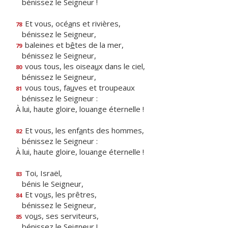
bénissez le Seigneur !
Et vous, océ
a
ns et rivières,
78
bénissez le Seigneur,
baleines et b
ê
tes de la mer,
79
bénissez le Seigneur,
vous tous, les oisea
u
x dans le ciel,
80
bénissez le Seigneur,
vous tous, fa
u
ves et troupeaux
81
bénissez le Seigneur :
À lui, haute gloire, louange éternelle !
Et vous, les enf
a
nts des hommes,
82
bénissez le Seigneur :
À lui, haute gloire, louange éternelle !
Toi, Israël,
83
bénis le Seigneur,
Et vo
u
s, les prêtres,
84
bénissez le Seigneur,
vo
u
s, ses serviteurs,
85
bénissez le Seigneur !