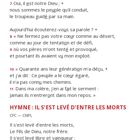
Oui, il
e
st notre Dieu ; +
7
nous sommes le pe
u
ple qu'il conduit,
le troupeau guid
é
par sa main.
Aujourd'hui écouterez-vo
u
s sa parole ? +
« Ne fermez pas votre cœ
u
r comme au désert,
8
comme au jour de tentati
o
n et de défi,
où vos pères m'ont tent
é
et provoqué,
9
et pourtant ils avaient v
u
mon exploit.
« Quarante ans leur générati
o
n m'a déçu, +
10
et j'ai dit : Ce peuple a le cœ
u
r égaré,
il n'a pas conn
u
mes chemins.
Dans ma colère, j'en ai f
a
it le serment :
11
Jamais ils n'entrer
o
nt dans mon repos. »
HYMNE : IL S'EST LEVÉ D'ENTRE LES MORTS
CFC — CNPL
Il s'est levé d'entre les morts,
Le Fils de Dieu, notre frère.
Il s'est levé libre et vainqueur ;