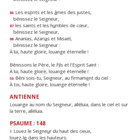
Les esprits et les
â
mes des justes,
86
bénissez le Seigneur,
les saints et les h
u
mbles de cœur,
87
bénissez le Seigneur,
Ananias, Azari
a
s et Misaël,
88
bénissez le Seigneur :
À lui, haute gloire, louange éternelle !
Bénissons le Père, le F
i
ls et l'Esprit Saint :
À lui, haute gloire, louange éternelle !
Béni sois-tu, Seigneur, au firmam
e
nt du ciel :
56
À toi, haute gloire, louange éternelle !
ANTIENNE
Louange au nom du Seigneur, alléluia, dans le ciel et sur
la terre, alléluia.
PSAUME : 148
Louez le Seigne
u
r du haut des cieux,
1
louez-l
e
dans les hauteurs.