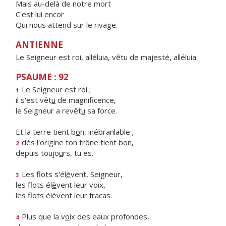
Mais au-delà de notre mort
C'est lui encor
Qui nous attend sur le rivage.
ANTIENNE
Le Seigneur est roi, alléluia, vêtu de majesté, alléluia.
PSAUME : 92
Le Seigne
u
r est roi ;
1
il s'est vêt
u
de magnificence,
le Seigneur a revêt
u
sa force.
Et la terre tient b
o
n, inébranlable ;
dès l'origine ton tr
ô
ne tient bon,
2
depuis toujo
u
rs, tu es.
Les flots s'él
è
vent, Seigneur,
3
les flots él
è
vent leur voix,
les flots él
è
vent leur fracas.
Plus que la v
o
ix des eaux profondes,
4