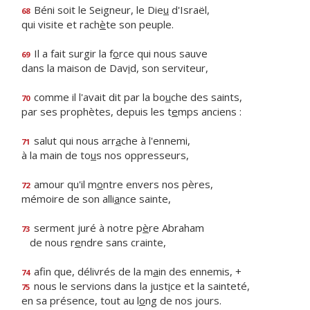
Béni soit le Seigneur, le Die
u
d'Israël,
68
qui visite et rach
è
te son peuple.
Il a fait surgir la f
o
rce qui nous sauve
69
dans la maison de Dav
i
d, son serviteur,
comme il l'avait dit par la bo
u
che des saints,
70
par ses prophètes, depuis les t
e
mps anciens :
salut qui nous arr
a
che à l'ennemi,
71
à la main de to
u
s nos oppresseurs,
amour qu'il m
o
ntre envers nos pères,
72
mémoire de son alli
a
nce sainte,
serment juré à notre p
è
re Abraham
73
de nous r
e
ndre sans crainte,
afin que, délivrés de la m
a
in des ennemis, +
74
nous le servions dans la just
i
ce et la sainteté,
75
en sa présence, tout au l
o
ng de nos jours.