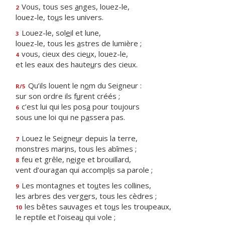
Vous, tous ses
a
nges, louez-le,
2
louez-le, to
u
s les univers.
Louez-le, sol
e
il et lune,
3
louez-le, tous les
a
stres de lumière ;
vous, cieux des cie
u
x, louez-le,
4
et les eaux des haute
u
rs des cieux.
Qu’ils louent le n
o
m du Seigneur :
R/5
sur son ordre ils f
u
rent créés ;
c’est lui qui les pos
a
pour toujours
6
sous une loi qui ne p
a
ssera pas.
Louez le Seigne
u
r depuis la terre,
7
monstres mar
i
ns, tous les abîmes ;
feu et grêle, n
e
ige et brouillard,
8
vent d’ouragan qui accompl
i
s sa parole ;
Les montagnes et to
u
tes les collines,
9
les arbres des verg
e
rs, tous les cèdres ;
les bêtes sauvages et to
u
s les troupeaux,
10
le reptile et l’oisea
u
qui vole ;