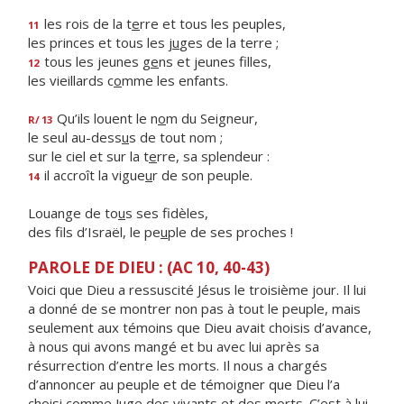
les rois de la t
e
rre et tous les peuples,
11
les princes et tous les j
u
ges de la terre ;
tous les jeunes g
e
ns et jeunes filles,
12
les vieillards c
o
mme les enfants.
Qu’ils louent le n
o
m du Seigneur,
R/
13
le seul au-dess
u
s de tout nom ;
sur le ciel et sur la t
e
rre, sa splendeur :
il accroît la vigue
u
r de son peuple.
14
Louange de to
u
s ses fidèles,
des fils d’Israël, le pe
u
ple de ses proches !
PAROLE DE DIEU : (AC 10, 40-43)
Voici que Dieu a ressuscité Jésus le troisième jour. Il lui
a donné de se montrer non pas à tout le peuple, mais
seulement aux témoins que Dieu avait choisis d’avance,
à nous qui avons mangé et bu avec lui après sa
résurrection d’entre les morts. Il nous a chargés
d’annoncer au peuple et de témoigner que Dieu l’a
choisi comme Juge des vivants et des morts. C’est à lui