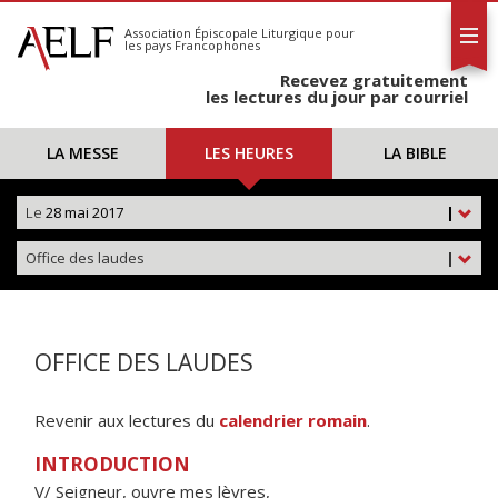
L'AELF
S'abonner
Association Épiscopale Liturgique
pour
les pays Francophones
Calendrier
Recevez gratuitement
Contact
les lectures du jour par courriel
LA MESSE
LES HEURES
LA BIBLE
Le
28 mai 2017
|
Office des laudes
|
OFFICE DES LAUDES
Revenir aux lectures du
calendrier romain
.
INTRODUCTION
V/ Seigneur, ouvre mes lèvres,