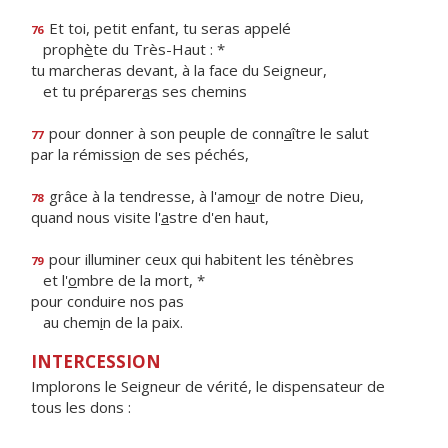
Et toi, petit enfant, tu seras appelé
76
proph
è
te du Très-Haut : *
tu marcheras devant, à la face du Seigneur,
et tu préparer
a
s ses chemins
pour donner à son peuple de conn
a
ître le salut
77
par la rémissi
o
n de ses péchés,
grâce à la tendresse, à l'amo
u
r de notre Dieu,
78
quand nous visite l'
a
stre d'en haut,
pour illuminer ceux qui habitent les ténèbres
79
et l'
o
mbre de la mort, *
pour conduire nos pas
au chem
i
n de la paix.
INTERCESSION
Implorons le Seigneur de vérité, le dispensateur de
tous les dons :