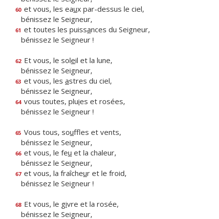
et vous, les ea
u
x par-dessus le ciel,
60
bénissez le Seigneur,
et toutes les puiss
a
nces du Seigneur,
61
bénissez le Seigneur !
Et vous, le sol
e
il et la lune,
62
bénissez le Seigneur,
et vous, les
a
stres du ciel,
63
bénissez le Seigneur,
vous toutes, plu
i
es et rosées,
64
bénissez le Seigneur !
Vous tous, so
u
ffles et vents,
65
bénissez le Seigneur,
et vous, le fe
u
et la chaleur,
66
bénissez le Seigneur,
et vous, la fraîche
u
r et le froid,
67
bénissez le Seigneur !
Et vous, le g
i
vre et la rosée,
68
bénissez le Seigneur,