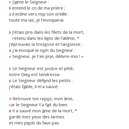
J'
a
ime le Seigneur :
1
il entend le cr
i
de ma prière ;
il incline vers m
o
i son oreille :
2
toute ma v
i
e, je l'invoquerai.
J'étais pris dans les filets de la mort,
3
retenu dans les li
e
ns de l'abîme, *
j'éprouvais la trist
e
sse et l'angoisse ;
j'ai invoqué le n
o
m du Seigneur :
4
« Seigneur, je t'en pr
i
e, délivre-moi ! »
Le Seigneur est just
i
ce et pitié,
5
notre Die
u
est tendresse.
Le Seigneur déf
e
nd les petits :
6
j'étais f
a
ible, il m'a sauvé.
Retrouve ton rep
o
s, mon âme,
7
car le Seigneur t'a f
a
it du bien.
Il a sauvé mon
â
me de la mort, *
8
gardé mes yeux des larmes
et mes pi
e
ds du faux pas.