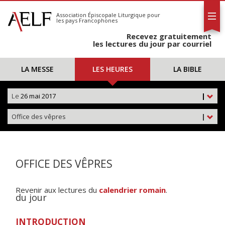
L'AELF
S'abonner
Association Épiscopale Liturgique
pour
les pays Francophones
Calendrier
Recevez gratuitement
Contact
les lectures du jour par courriel
LA MESSE
LES HEURES
LA BIBLE
Le
26 mai 2017
|
Office des vêpres
|
OFFICE DES VÊPRES
Revenir aux lectures du
calendrier romain
.
du jour
INTRODUCTION