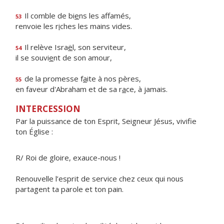
Il comble de bi
e
ns les affamés,
53
renvoie les r
i
ches les mains vides.
Il relève Isra
ë
l, son serviteur,
54
il se souvi
e
nt de son amour,
de la promesse f
a
ite à nos pères,
55
en faveur d'Abraham et de sa r
a
ce, à jamais.
INTERCESSION
Par la puissance de ton Esprit, Seigneur Jésus, vivifie
ton Église :
R/ Roi de gloire, exauce-nous !
Renouvelle l’esprit de service chez ceux qui nous
partagent ta parole et ton pain.