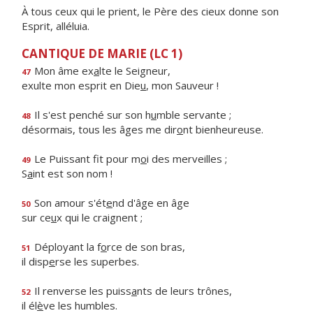
À tous ceux qui le prient, le Père des cieux donne son
Esprit, alléluia.
CANTIQUE DE MARIE (LC 1)
Mon âme ex
a
lte le Seigneur,
47
exulte mon esprit en Die
u
, mon Sauveur !
Il s'est penché sur son h
u
mble servante ;
48
désormais, tous les âges me dir
o
nt bienheureuse.
Le Puissant fit pour m
o
i des merveilles ;
49
S
a
int est son nom !
Son amour s'ét
e
nd d'âge en âge
50
sur ce
u
x qui le craignent ;
Déployant la f
o
rce de son bras,
51
il disp
e
rse les superbes.
Il renverse les puiss
a
nts de leurs trônes,
52
il él
è
ve les humbles.