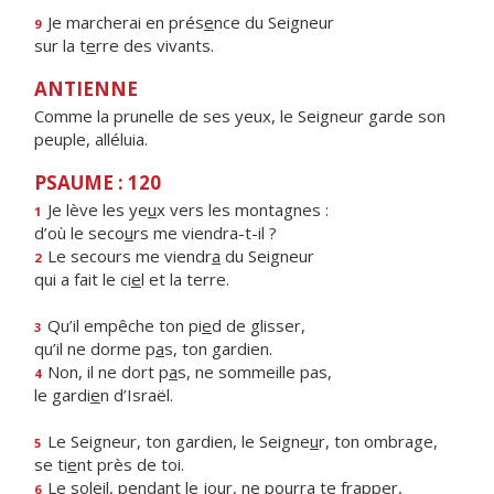
Je marcherai en prés
e
nce du Seigneur
9
sur la t
e
rre des vivants.
ANTIENNE
Comme la prunelle de ses yeux, le Seigneur garde son
peuple, alléluia.
PSAUME : 120
Je lève les ye
u
x vers les montagnes :
1
d’où le seco
u
rs me viendra-t-il ?
Le secours me viendr
a
du Seigneur
2
qui a fait le ci
e
l et la terre.
Qu’il empêche ton pi
e
d de glisser,
3
qu’il ne dorme p
a
s, ton gardien.
Non, il ne dort p
a
s, ne sommeille pas,
4
le gardi
e
n d’Israël.
Le Seigneur, ton gardien, le Seigne
u
r, ton ombrage,
5
se ti
e
nt près de toi.
Le soleil, pendant le jour, ne pourr
a
te frapper,
6