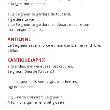
ni la l
u
ne, durant la nuit.
Le Seigneur te garder
a
de tout mal,
7
il garder
a
ta vie.
Le Seigneur te gardera, au dép
a
rt et au retour,
8
mainten
a
nt, à jamais.
ANTIENNE
Le Seigneur est ma force et mon chant, il me rend libre,
alléluia.
CANTIQUE (AP 15)
Grandes, merveille
u
ses, tes œuvres,
3
Seigneur, Die
u
de l'univers !
Ils sont justes, ils sont vr
a
is, tes chemins,
R
o
i des nations.
Qui ne te craindr
a
it, Seigneur ?
4
À ton nom, qu
i
ne rendrait gloire ?