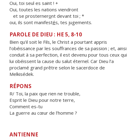
Oui, toi seul es saint ! +
Oui, toutes les nations viendront
et se prosterner
o
nt devant toi ; *
oui, ils sont manifest
é
s, tes jugements.
PAROLE DE DIEU : HE 5, 8-10
Bien qu’il soit le Fils, le Christ a pourtant appris
l’obéissance par les souffrances de sa passion ; et, ainsi
conduit à sa perfection, il est devenu pour tous ceux qui
lui obéissent la cause du salut éternel. Car Dieu l’a
proclamé grand prêtre selon le sacerdoce de
Melkisédek.
RÉPONS
R/ Toi, la paix que rien ne trouble,
Esprit le Dieu pour notre terre,
Comment es-tu
La guerre au cœur de l’homme ?
ANTIENNE