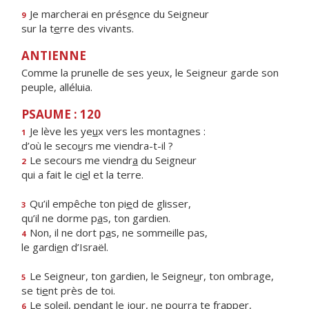
Je marcherai en prés
e
nce du Seigneur
9
sur la t
e
rre des vivants.
ANTIENNE
Comme la prunelle de ses yeux, le Seigneur garde son
peuple, alléluia.
PSAUME : 120
Je lève les ye
u
x vers les montagnes :
1
d’où le seco
u
rs me viendra-t-il ?
Le secours me viendr
a
du Seigneur
2
qui a fait le ci
e
l et la terre.
Qu’il empêche ton pi
e
d de glisser,
3
qu’il ne dorme p
a
s, ton gardien.
Non, il ne dort p
a
s, ne sommeille pas,
4
le gardi
e
n d’Israël.
Le Seigneur, ton gardien, le Seigne
u
r, ton ombrage,
5
se ti
e
nt près de toi.
Le soleil, pendant le jour, ne pourr
a
te frapper,
6