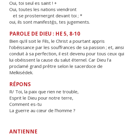
Oui, toi seul es saint ! +
Oui, toutes les nations viendront
et se prosterner
o
nt devant toi ; *
oui, ils sont manifest
é
s, tes jugements.
PAROLE DE DIEU : HE 5, 8-10
Bien qu’il soit le Fils, le Christ a pourtant appris
l’obéissance par les souffrances de sa passion ; et, ainsi
conduit à sa perfection, il est devenu pour tous ceux qui
lui obéissent la cause du salut éternel. Car Dieu l’a
proclamé grand prêtre selon le sacerdoce de
Melkisédek.
RÉPONS
R/ Toi, la paix que rien ne trouble,
Esprit le Dieu pour notre terre,
Comment es-tu
La guerre au cœur de l’homme ?
ANTIENNE