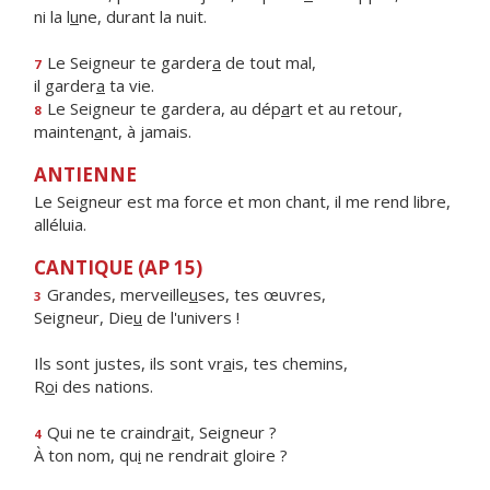
ni la l
u
ne, durant la nuit.
Le Seigneur te garder
a
de tout mal,
7
il garder
a
ta vie.
Le Seigneur te gardera, au dép
a
rt et au retour,
8
mainten
a
nt, à jamais.
ANTIENNE
Le Seigneur est ma force et mon chant, il me rend libre,
alléluia.
CANTIQUE (AP 15)
Grandes, merveille
u
ses, tes œuvres,
3
Seigneur, Die
u
de l'univers !
Ils sont justes, ils sont vr
a
is, tes chemins,
R
o
i des nations.
Qui ne te craindr
a
it, Seigneur ?
4
À ton nom, qu
i
ne rendrait gloire ?