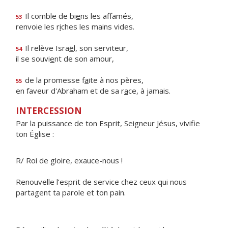
Il comble de bi
e
ns les affamés,
53
renvoie les r
i
ches les mains vides.
Il relève Isra
ë
l, son serviteur,
54
il se souvi
e
nt de son amour,
de la promesse f
a
ite à nos pères,
55
en faveur d'Abraham et de sa r
a
ce, à jamais.
INTERCESSION
Par la puissance de ton Esprit, Seigneur Jésus, vivifie
ton Église :
R/ Roi de gloire, exauce-nous !
Renouvelle l’esprit de service chez ceux qui nous
partagent ta parole et ton pain.