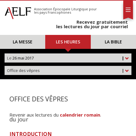
L'AELF
S'abonner
Association Épiscopale Liturgique
pour
les pays Francophones
Calendrier
Recevez gratuitement
Contact
les lectures du jour par courriel
LA MESSE
LES HEURES
LA BIBLE
Le
26 mai 2017
|
Office des vêpres
|
OFFICE DES VÊPRES
Revenir aux lectures du
calendrier romain
.
du jour
INTRODUCTION