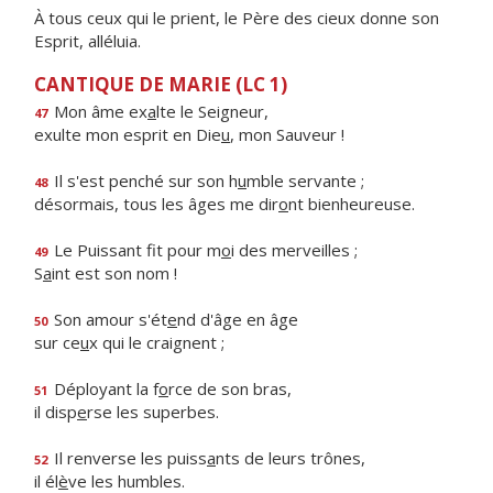
À tous ceux qui le prient, le Père des cieux donne son
Esprit, alléluia.
CANTIQUE DE MARIE (LC 1)
Mon âme ex
a
lte le Seigneur,
47
exulte mon esprit en Die
u
, mon Sauveur !
Il s'est penché sur son h
u
mble servante ;
48
désormais, tous les âges me dir
o
nt bienheureuse.
Le Puissant fit pour m
o
i des merveilles ;
49
S
a
int est son nom !
Son amour s'ét
e
nd d'âge en âge
50
sur ce
u
x qui le craignent ;
Déployant la f
o
rce de son bras,
51
il disp
e
rse les superbes.
Il renverse les puiss
a
nts de leurs trônes,
52
il él
è
ve les humbles.