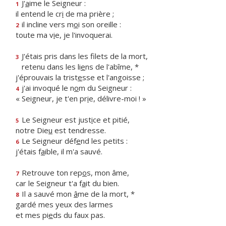
J'
a
ime le Seigneur :
1
il entend le cr
i
de ma prière ;
il incline vers m
o
i son oreille :
2
toute ma v
i
e, je l'invoquerai.
J'étais pris dans les filets de la mort,
3
retenu dans les li
e
ns de l'abîme, *
j'éprouvais la trist
e
sse et l'angoisse ;
j'ai invoqué le n
o
m du Seigneur :
4
« Seigneur, je t'en pr
i
e, délivre-moi ! »
Le Seigneur est just
i
ce et pitié,
5
notre Die
u
est tendresse.
Le Seigneur déf
e
nd les petits :
6
j'étais f
a
ible, il m'a sauvé.
Retrouve ton rep
o
s, mon âme,
7
car le Seigneur t'a f
a
it du bien.
Il a sauvé mon
â
me de la mort, *
8
gardé mes yeux des larmes
et mes pi
e
ds du faux pas.